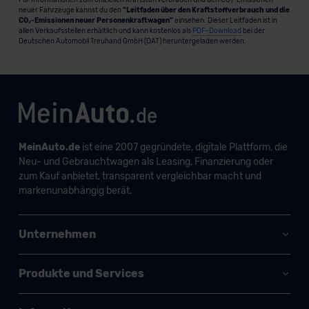
Für Informationen zum offiziellen Kraftstoffverbrauch und den CO₂-Emissionen
neuer Fahrzeuge kannst du den
"Leitfaden über den Kraftstoffverbrauch und die
CO₂-Emissionen neuer Personenkraftwagen"
einsehen. Dieser Leitfaden ist in
allen Verkaufsstellen erhältlich und kann kostenlos als
PDF-Download
bei der
Deutschen Automobil Treuhand GmbH (DAT) heruntergeladen werden.
MeinAuto.de
ist eine 2007 gegründete, digitale Plattform, die
Neu- und Gebrauchtwagen als Leasing, Finanzierung oder
zum Kauf anbietet, transparent vergleichbar macht und
markenunabhängig berät.
Unternehmen
Produkte und Services