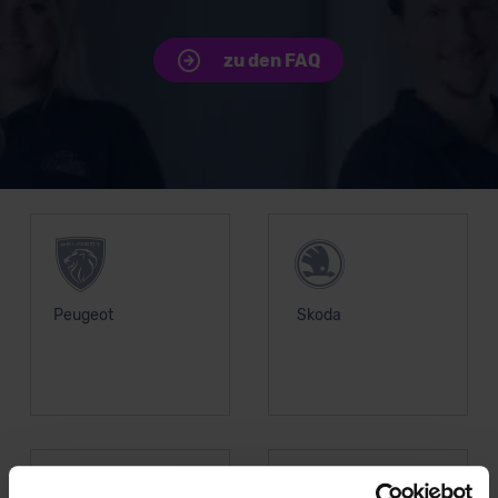
zu den FAQ
Unsere Top Marken
Peugeot
Skoda