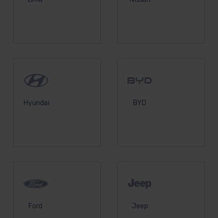
unserem Datenschutzbeauftragten unter
datenschutz@meinauto.de anfordern.
Datenschutzerklärung
|
Impressum
Hyundai
BYD
Ford
Jeep