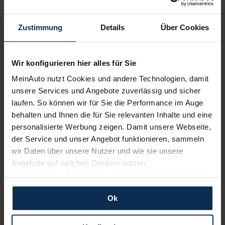
Cupra
Opel
Zustimmung
Details
Über Cookies
Wir konfigurieren hier alles für Sie
MeinAuto nutzt Cookies und andere Technologien, damit
unsere Services und Angebote zuverlässig und sicher
laufen. So können wir für Sie die Performance im Auge
behalten und Ihnen die für Sie relevanten Inhalte und eine
personalisierte Werbung zeigen. Damit unsere Webseite,
Citroen
Volkswagen
der Service und unser Angebot funktionieren, sammeln
wir Daten über unsere Nutzer und wie sie unsere
Angebote auf welchen Geräten nutzen.
Wenn Sie das „OK“ finden, sind Sie damit einverstanden
und erlauben uns Cookies für unseren Service zu
Ok
verwenden und diese Daten an Dritte weiterzugeben,
etwa an unsere Marketingpartner. Falls Sie dem nicht
zustimmen möchten, beschränken wir uns auf die