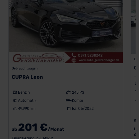
Ge
C
Gebrauchtwagen
CUPRA Leon
Benzin
245 PS
Automatik
Kombi
49.990 km
EZ: 06/2022
a
201 €
Le
ab
/Monat
6
Finanzierung inkl. MwSt.