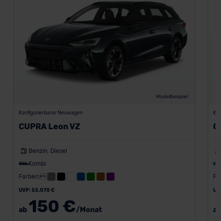
Modellbeispiel
Konfigurierbarer Neuwagen
Kon
CUPRA Leon VZ
C
Benzin, Diesel
Kombi
Farben:
Fa
UVP: 55.070 €
UV
150 €
ab
/Monat
a