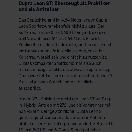
Cupra Leon ST: überzeugt als Praktiker
und als Antreiber
Das Gepäck kommt im 4,64 Meter langen Cupra
Leon Sportstourer ebenfalls nicht zu kurz. Der
Kofferraum ist 620 bis 1.600 Liter groß; der des
Golf Variant fasst 611 bis 1.642 Liter. Eine 66
Zentimeter niedrige Ladekante, ein Trennnetz und
ein Gepäckraum-Rollo stellen sicher, dass der
Kofferraum praktisch und einfach zu nutzen ist.
Cupras kompakter Sportkombi hat also auch
hemdsärmelige Qualitäten; etwa als Zugfahrzeug.
Doch wie steht es um seine fahrerischen Talente?
Sie sind je nach Antrieb unterschiedlich
ausgeprägt.
In den “VZ”-Spielarten dreht der Leon ST als Plug-
in-Hybrid-Antrieb mit 272; und als Verbrenner mit
333 PS auf. Der “gewöhnliche” Cupra Leon ST
geht es geruhsamer an. Das Gros der Motoren
bleibt bei der Modellpflege unverändert, z.B. der 1.5
TSI mit 150 PS und 6-Gang-Schaltgetriebe;