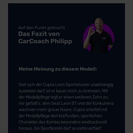
der EU erfolgt, erfolgt dies ausschließlich auf der
Grundlage eines Angemessenheitsbeschlusses der EU-
Kommission (Art. 45 Abs. 1 DSGVO), von
Standarddatenschutzklauseln (Art. 46 Abs. 2 lit. c
DSGVO) oder wenn Sie hierzu Ihre Einwilligung freiwillig
erteilen. Nähere Informationen zu den bestehenden
Datenschutzklauseln können Sie über den Kontakt zu
unserem Datenschutzbeauftragten unter
datenschutz@meinauto.de anfordern.
Meine Meinung zu diesem Modell:
Datenschutzerklärung
|
Impressum
Seit sich der Cupra Leon Sportstourer unabhängig
ausleben darf, ist er kaum noch zu bremsen. Mit
der Modellpflege legt er einen weiteren Zahn zu:
mir gefällt’s, dem Seat Leon ST und der Konkurrenz
wachsen mehr graue Haare. Cupra arbeitet mit
der Modellpflege den kraftvollen, sportlichen
Charakter des Kombis besonders eindrucksvoll
heraus. Ein Sportkombi darf so extrovertiert