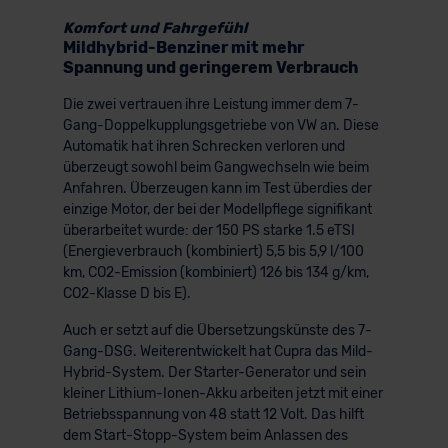
Komfort und Fahrgefühl
Mildhybrid-Benziner mit mehr
Spannung und geringerem Verbrauch
Die zwei vertrauen ihre Leistung immer dem 7-
Gang-Doppelkupplungsgetriebe von VW an. Diese
Automatik hat ihren Schrecken verloren und
überzeugt sowohl beim Gangwechseln wie beim
Anfahren. Überzeugen kann im Test überdies der
einzige Motor, der bei der Modellpflege signifikant
überarbeitet wurde: der 150 PS starke 1.5 eTSI
(Energieverbrauch (kombiniert) 5,5 bis 5,9 l/100
km, CO2-Emission (kombiniert) 126 bis 134 g/km,
CO2-Klasse D bis E).
Auch er setzt auf die Übersetzungskünste des 7-
Gang-DSG. Weiterentwickelt hat Cupra das Mild-
Hybrid-System. Der Starter-Generator und sein
kleiner Lithium-Ionen-Akku arbeiten jetzt mit einer
Betriebsspannung von 48 statt 12 Volt. Das hilft
dem Start-Stopp-System beim Anlassen des