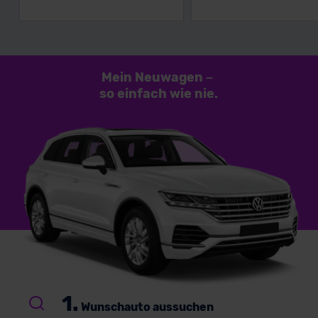
Mein Neuwagen
–
so einfach
wie nie.
1.
Wunschauto aussuchen