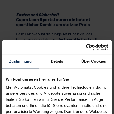
Kosten und Sicherheit
Cupra Leon Sportstourer: ein betont
sportlicher Kombi zum stolzen Preis
Beim Fahrwerk ist die ruhige Art nur ein Ziel des
Cupra Leon Sportstourer. Der kompakte Kombi will
vor allem das “Sport” im Tourer betonen – und das
gelingt im vorzüglich. Mit seinem langen Radstand
und der breiten Spur liegt der Leon ST satt auf der
Straße. Mit seiner Mehrlenker-Hinterachse und
Zustimmung
Details
Über Cookies
seinen MacPherson-Federbeinen vorne pflegt er
einen ebenso intensiven wie feinfühligen
Bodenkontakt.
Wir konfigurieren hier alles für Sie
Der Federungskomfort des Standardfahrwerks ist
MeinAuto nutzt Cookies und andere Technologien, damit
solide – mit den Adaptivdämpfern fühlt sich der
unsere Services und Angebote zuverlässig und sicher
Cupra Leon ST jedoch spürbar komfortabler an;
laufen. So können wir für Sie die Performance im Auge
bei den großen Rädern schadet mehr Federweg
behalten und Ihnen die für Sie relevanten Inhalte und eine
nicht. Überzeugen kann uns Cupras
personalisierte Werbung zeigen. Damit unsere Webseite,
Kompaktkombi zudem mit seiner passiven