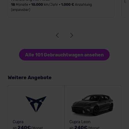
(a
18
Monate •
10.000
km/Jahr •
1.000 €
Anzahlung
(anpassbar)
Alle 101 Gebrauchtwagen ansehen
Weitere Angebote
Cupra
Cupra Leon
240€
240€
ab
/Monat
ab
/Monat