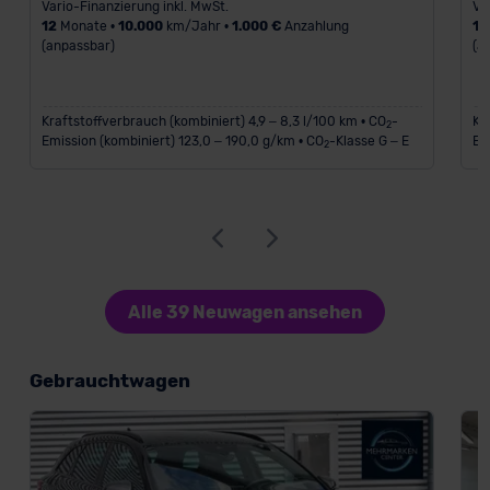
Vario-Finanzierung inkl. MwSt.
Va
12
Monate •
10.000
km/Jahr •
1.000 €
Anzahlung
12
(anpassbar)
(a
Kraftstoffverbrauch (kombiniert) 4,9 – 8,3 l/100 km • CO
-
Kr
2
Emission (kombiniert) 123,0 – 190,0 g/km • CO
-Klasse G – E
Em
2
Alle 39 Neuwagen ansehen
Gebrauchtwagen