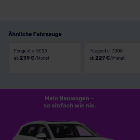
Ähnliche Fahrzeuge
Peugeot e-5008
Peugeot e-3008
239 €
227 €
ab
/Monat
ab
/Monat
Mein Neuwagen
–
so einfach
wie nie.