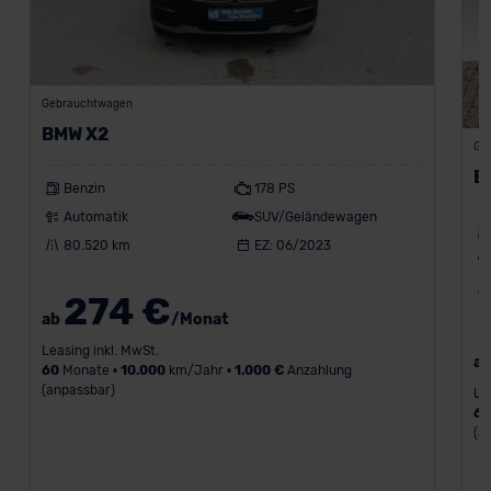
Gebrauchtwagen
BMW X2
Ge
B
Benzin
178 PS
Automatik
SUV/Geländewagen
80.520 km
EZ: 06/2023
274 €
ab
/Monat
Leasing inkl. MwSt.
a
60
Monate •
10.000
km/Jahr •
1.000 €
Anzahlung
(anpassbar)
Le
6
(a