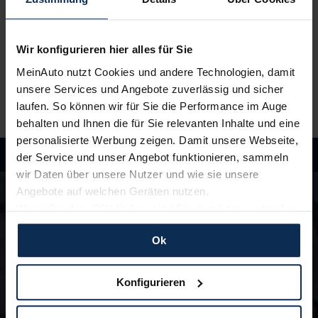
3.
Einfach losfahren
Wir liefern
deinen Neuwagen – auf Wunsch sogar
Wir konfigurieren hier alles für Sie
vor die Haustür
. Und auch während der Laufzeit
genießt du alle Vorteile von MeinAuto.de wie zum
MeinAuto nutzt Cookies und andere Technologien, damit
Beispiel
freie Werkstattwahl
und persönlichen
unsere Services und Angebote zuverlässig und sicher
Ansprechpartner.
laufen. So können wir für Sie die Performance im Auge
behalten und Ihnen die für Sie relevanten Inhalte und eine
personalisierte Werbung zeigen. Damit unsere Webseite,
der Service und unser Angebot funktionieren, sammeln
wir Daten über unsere Nutzer und wie sie unsere
Hast du Fragen?
Angebote auf welchen Geräten nutzen.
In unseren FAQ findest du Antworten rund um
Wenn Sie das „OK“ finden, sind Sie damit einverstanden
die Themen Fahrzeuge, Finanzierung und
und erlauben uns Cookies für unseren Service zu
Lieferzeiten
Ok
verwenden und diese Daten an Dritte weiterzugeben,
etwa an unsere Marketingpartner. Falls Sie dem nicht
zustimmen möchten, beschränken wir uns auf die
zu den FAQ
Konfigurieren
wesentlichen Cookies. Leider können wir unsere Inhalte
dann nicht auf Sie zuschneiden und Sie somit nicht