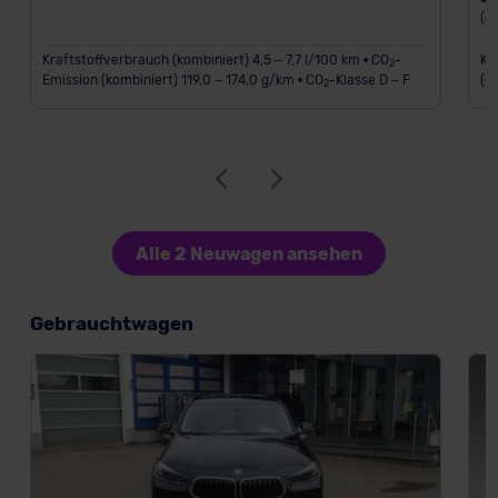
(a
Kraftstoffverbrauch (kombiniert) 4,5 – 7,7 l/100 km • CO
-
Kr
2
Emission (kombiniert) 119,0 – 174,0 g/km • CO
-Klasse D – F
(k
2
Alle 2 Neuwagen ansehen
Gebrauchtwagen