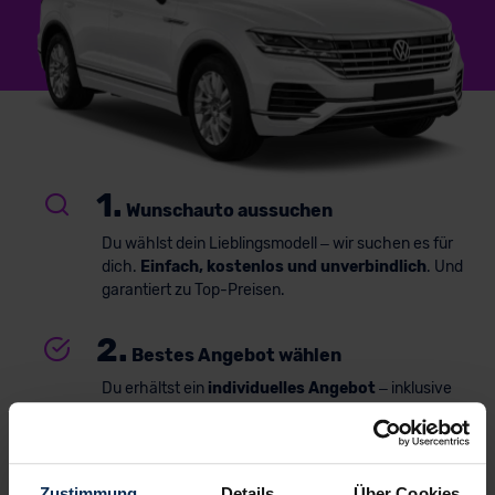
1.
Wunschauto aussuchen
Du wählst dein Lieblingsmodell – wir suchen es für
dich.
Einfach, kostenlos und unverbindlich
. Und
garantiert zu Top-Preisen.
2.
Bestes Angebot wählen
Du erhältst ein
individuelles Angebot
– inklusive
kompetenter Beratung und
persönlichem
Ansprechpartner
. Alles klar? Bestelle deinen
Neuwagen, ganz einfach online.
Zustimmung
Details
Über Cookies