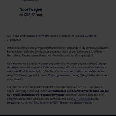
Sportwagen
308 €*
ab
/mtl.
Alle Preise sind inklusive Mehrwertsteuer, es sei denn, es ist etwas anderes
angegeben.
Die Informationen sind
unverbindlich
und können sich ändern. Es können zusätzliche
Einmalkosten anfallen. Die Rabatte beziehen sich auf den Listenpreis (UVP) des
Herstellers. Änderungen seitens des Herstellers sind kurzfristig möglich.
Dein Partner für Leasing, Finanzierung und Vario-Finanzierung ist Mobility Concept
GmbH (Grünwalder Weg 34, 82041 Oberhaching). Für die Annahme eines Antrags ist
eine gute Bonität erforderlich. Alle Angaben sind unverbindlich und entsprechen
dem 2/3-Beispiel gemäß § 6a der Preisangabenverordnung (PAngV) Abs. 4 und sind
ohne Gewähr.
Für Informationen zum offiziellen Kraftstoffverbrauch und den CO₂-Emissionen
neuer Fahrzeuge kannst du den
"Leitfaden über den Kraftstoffverbrauch und die
CO₂-Emissionen neuer Personenkraftwagen"
einsehen. Dieser Leitfaden ist in
allen Verkaufsstellen erhältlich und kann kostenlos als
PDF-Download
bei der
Deutschen Automobil Treuhand GmbH (DAT) heruntergeladen werden.