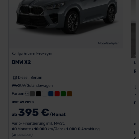
Modellbeispiel
Konfigurierbarer Neuwagen
BMW X2
Ne
B
Diesel, Benzin
SUV/Geländewagen
Farben:
UVP: 49.201 €
Fa
395 €
ab
/Monat
Vario-Finanzierung inkl. MwSt.
a
60
Monate •
10.000
km/Jahr •
1.000 €
Anzahlung
Le
(anpassbar)
6