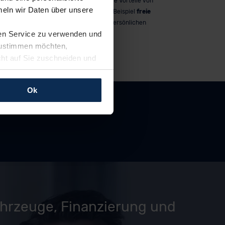
er
. Alles klar?
Laufzeit genießt du alle Vorteile von
eln wir Daten über unsere
z einfach
MeinAuto.de wie zum Beispiel
freie
Werkstattwahl
und persönlichen
ren Service zu verwenden und
Ansprechpartner.
 zustimmen möchten,
cht auf Sie zuschneiden und
llungen jederzeit anpassen
Ok
rfolgen: Wir beabsichtigen
ssen. Soweit eine
age eines
nschutzklauseln (Art. 46
mationen zu den bestehenden
ter datenschutz@meinauto.de
ahrzeuge, Finanzierung und