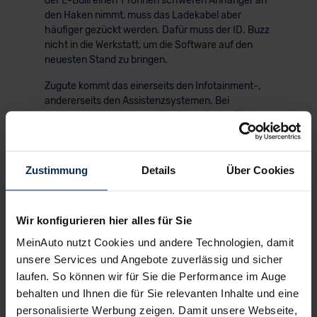
der E-Bulli einen 1 Tonnen schweren Anhänger an
den Haken nimmt, muss das Ladekabel aber
häufiger gezückt werden. Dafür muss der ID. Buzz
nicht in die Werkstatt, um die Software auf den
neuesten Stand zu bringen.
Zugute kommt das einerseits den Infotainment-,
andererseits den Assistenzsystemen. Bei
Letzteren rückt der neue VW-Bus mit dem Besten
aus, dass das VW-Sortiment hergibt. Eine
Besonderheit von vielen: ein Einparkassistent, der
sich die Einparkvorgänge von fünf verschiedenen
Zustimmung
Details
Über Cookies
Stellplätzen merkt – und den Van dort automatisch
millimetergenau einparkt. Die Fenster der
Schiebetüren verschieben sich zurzeit leider noch
keinen Millimeter; eine Variante mit vertikal
Wir konfigurieren hier alles für Sie
verschiebbaren Fenstern ist aber in Arbeit.
MeinAuto nutzt Cookies und andere Technologien, damit
unsere Services und Angebote zuverlässig und sicher
laufen. So können wir für Sie die Performance im Auge
KI-generiert
behalten und Ihnen die für Sie relevanten Inhalte und eine
personalisierte Werbung zeigen. Damit unsere Webseite,