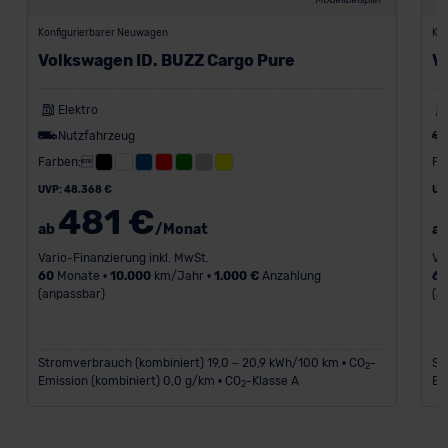
Modellbeispiel
Konfigurierbarer Neuwagen
Kon
Volkswagen ID. BUZZ Cargo Pure
V
Elektro
Nutzfahrzeug
Farben:
Fa
UVP: 48.368 €
UV
481 €
ab
/Monat
a
Vario-Finanzierung inkl. MwSt.
Va
60
Monate •
10.000
km/Jahr •
1.000 €
Anzahlung
6
(anpassbar)
(a
Stromverbrauch (kombiniert) 19,0 – 20,9 kWh/100 km • CO
-
St
2
Emission (kombiniert) 0,0 g/km • CO
-Klasse A
Em
2