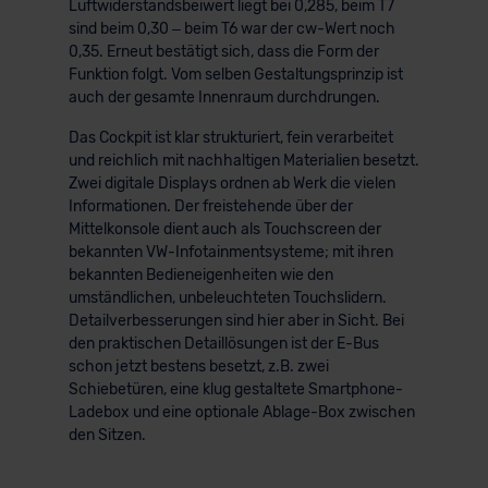
Luftwiderstandsbeiwert liegt bei 0,285, beim T7
sind beim 0,30 – beim T6 war der cw-Wert noch
0,35. Erneut bestätigt sich, dass die Form der
Funktion folgt. Vom selben Gestaltungsprinzip ist
auch der gesamte Innenraum durchdrungen.
Das Cockpit ist klar strukturiert, fein verarbeitet
und reichlich mit nachhaltigen Materialien besetzt.
Zwei digitale Displays ordnen ab Werk die vielen
Informationen. Der freistehende über der
Mittelkonsole dient auch als Touchscreen der
bekannten VW-Infotainmentsysteme; mit ihren
bekannten Bedieneigenheiten wie den
umständlichen, unbeleuchteten Touchslidern.
Detailverbesserungen sind hier aber in Sicht. Bei
den praktischen Detaillösungen ist der E-Bus
schon jetzt bestens besetzt, z.B. zwei
Schiebetüren, eine klug gestaltete Smartphone-
Ladebox und eine optionale Ablage-Box zwischen
den Sitzen.