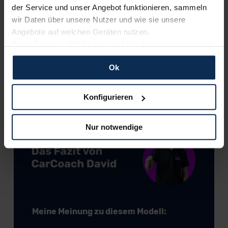
der Service und unser Angebot funktionieren, sammeln
wir Daten über unsere Nutzer und wie sie unsere
Angebote auf welchen Geräten nutzen.
Wenn Sie das „OK“ finden, sind Sie damit einverstanden
und erlauben uns Cookies für unseren Service zu
Ok
verwenden und diese Daten an Dritte weiterzugeben,
© Volkswagen
etwa an unsere Marketingpartner. Falls Sie dem nicht
zustimmen möchten, beschränken wir uns auf die
Konfigurieren
wesentlichen Cookies. Leider können wir unsere Inhalte
dann nicht auf Sie zuschneiden und Sie somit nicht
Nur notwendige
perfekt auf dem Weg zu Ihrem Neuwagen unterstützen.
Sie können die Einstellungen jederzeit anpassen oder
widerrufen.
Für alle beschriebenen Technologien und Cookies gilt –
soweit keine detaillierteren Angaben erfolgen: Wir
beabsichtigen nicht, diese Daten an Empfänger
Meine Meinung zu diesem Modell:
außerhalb der EU zu übermitteln oder dort verarbeiten zu
lassen. Soweit eine Übermittlung in ein Land außerhalb