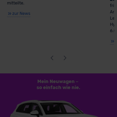
mitteilte.
fri
Ant
zur News
Lea
Hyb
6.0
Mein Neuwagen
–
so einfach
wie nie.