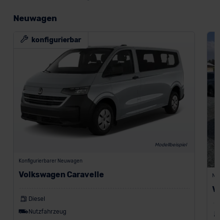
Neuwagen
konfigurierbar
Modellbeispiel
Konfigurierbarer Neuwagen
Volkswagen Caravelle
Ne
V
Diesel
Nutzfahrzeug