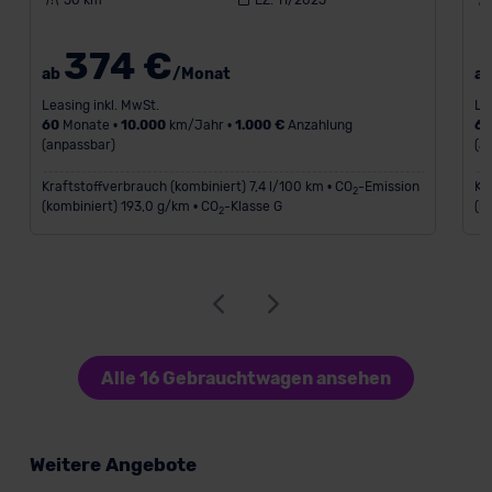
50 km
EZ: 11/2025
374 €
ab
/Monat
a
Leasing inkl. MwSt.
Le
60
Monate •
10.000
km/Jahr •
1.000 €
Anzahlung
6
(anpassbar)
(a
Kraftstoffverbrauch (kombiniert) 7,4 l/100 km • CO
-Emission
Kr
2
(kombiniert) 193,0 g/km • CO
-Klasse G
(k
2
Alle 16 Gebrauchtwagen ansehen
Weitere Angebote