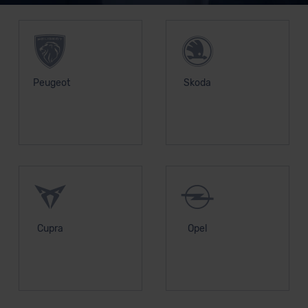
Grundlage eines Angemessenheitsbeschlusses der EU-
Kommission (Art. 45 Abs. 1 DSGVO), von
Standarddatenschutzklauseln (Art. 46 Abs. 2 lit. c
DSGVO) oder wenn Sie hierzu Ihre Einwilligung freiwillig
erteilen. Nähere Informationen zu den bestehenden
Peugeot
Skoda
Datenschutzklauseln können Sie über den Kontakt zu
unserem Datenschutzbeauftragten unter
datenschutz@meinauto.de anfordern.
Datenschutzerklärung
|
Impressum
Cupra
Opel