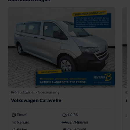
Gebrauchtwagen • Tageszulassung
Ge
Volkswagen Caravelle
V
Diesel
110 PS
Manuell
Van/Minivan