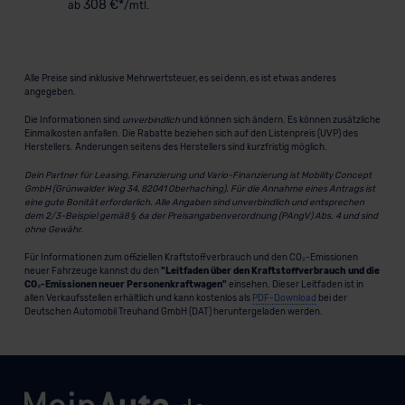
308 €*
ab
/mtl.
Alle Preise sind inklusive Mehrwertsteuer, es sei denn, es ist etwas anderes
angegeben.
Die Informationen sind
unverbindlich
und können sich ändern. Es können zusätzliche
Einmalkosten anfallen. Die Rabatte beziehen sich auf den Listenpreis (UVP) des
Herstellers. Änderungen seitens des Herstellers sind kurzfristig möglich.
Dein Partner für Leasing, Finanzierung und Vario-Finanzierung ist Mobility Concept
GmbH (Grünwalder Weg 34, 82041 Oberhaching). Für die Annahme eines Antrags ist
eine gute Bonität erforderlich. Alle Angaben sind unverbindlich und entsprechen
dem 2/3-Beispiel gemäß § 6a der Preisangabenverordnung (PAngV) Abs. 4 und sind
ohne Gewähr.
Für Informationen zum offiziellen Kraftstoffverbrauch und den CO₂-Emissionen
neuer Fahrzeuge kannst du den
"Leitfaden über den Kraftstoffverbrauch und die
CO₂-Emissionen neuer Personenkraftwagen"
einsehen. Dieser Leitfaden ist in
allen Verkaufsstellen erhältlich und kann kostenlos als
PDF-Download
bei der
Deutschen Automobil Treuhand GmbH (DAT) heruntergeladen werden.