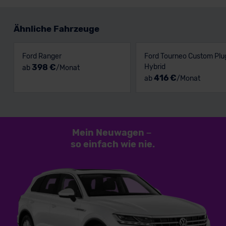
Ähnliche Fahrzeuge
Ford Ranger
Ford Tourneo Custom Plu
398 €
Hybrid
ab
/Monat
416 €
ab
/Monat
Mein Neuwagen
–
so einfach
wie nie.