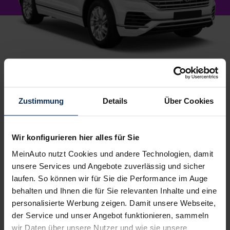
1.
Wunschauto aussuchen
Du wählst dein Lieblingsmodell – wir suchen es für
dich.
Einfach, kostenlos und unverbindlich
. Und
Zustimmung
Details
Über Cookies
garantiert zu Top-Preisen.
2.
Wir konfigurieren hier alles für Sie
Bestes Angebot wählen
MeinAuto nutzt Cookies und andere Technologien, damit
Du erhältst ein
individuelles Angebot
– inklusive
kompetenter Beratung und
persönlichem
unsere Services und Angebote zuverlässig und sicher
Ansprechpartner
. Alles klar? Bestelle deinen
laufen. So können wir für Sie die Performance im Auge
Neuwagen, ganz einfach online.
behalten und Ihnen die für Sie relevanten Inhalte und eine
personalisierte Werbung zeigen. Damit unsere Webseite,
3.
der Service und unser Angebot funktionieren, sammeln
Einfach losfahren
wir Daten über unsere Nutzer und wie sie unsere