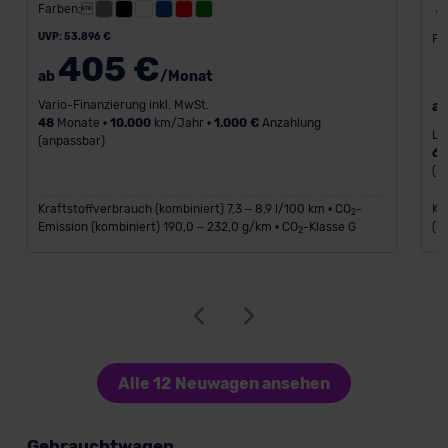
Farben:
UVP: 53.896 €
Fa
405 €
ab
/Monat
Vario-Finanzierung inkl. MwSt.
a
48
Monate •
10.000
km/Jahr •
1.000 €
Anzahlung
Le
(anpassbar)
6
(a
Kraftstoffverbrauch (kombiniert) 7,3 – 8,9 l/100 km • CO
-
Kr
2
Emission (kombiniert) 190,0 – 232,0 g/km • CO
-Klasse G
(k
2
Alle 12 Neuwagen ansehen
Gebrauchtwagen