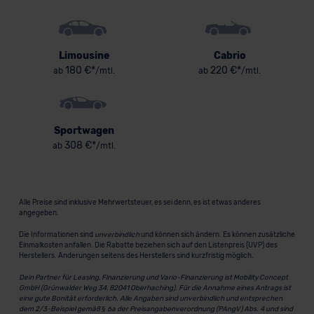
Limousine
Cabrio
180 €*
220 €*
ab
/mtl.
ab
/mtl.
Sportwagen
308 €*
ab
/mtl.
Alle Preise sind inklusive Mehrwertsteuer, es sei denn, es ist etwas anderes
angegeben.
Die Informationen sind
unverbindlich
und können sich ändern. Es können zusätzliche
Einmalkosten anfallen. Die Rabatte beziehen sich auf den Listenpreis (UVP) des
Herstellers. Änderungen seitens des Herstellers sind kurzfristig möglich.
Dein Partner für Leasing, Finanzierung und Vario-Finanzierung ist Mobility Concept
GmbH (Grünwalder Weg 34, 82041 Oberhaching). Für die Annahme eines Antrags ist
eine gute Bonität erforderlich. Alle Angaben sind unverbindlich und entsprechen
dem 2/3-Beispiel gemäß § 6a der Preisangabenverordnung (PAngV) Abs. 4 und sind