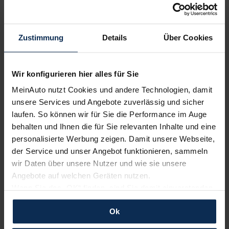
Volvo
Renault
Zustimmung
Details
Über Cookies
Wir konfigurieren hier alles für Sie
MeinAuto nutzt Cookies und andere Technologien, damit
unsere Services und Angebote zuverlässig und sicher
laufen. So können wir für Sie die Performance im Auge
behalten und Ihnen die für Sie relevanten Inhalte und eine
personalisierte Werbung zeigen. Damit unsere Webseite,
KIA
BMW
der Service und unser Angebot funktionieren, sammeln
wir Daten über unsere Nutzer und wie sie unsere
Angebote auf welchen Geräten nutzen.
Wenn Sie das „OK“ finden, sind Sie damit einverstanden
und erlauben uns Cookies für unseren Service zu
Ok
verwenden und diese Daten an Dritte weiterzugeben,
etwa an unsere Marketingpartner. Falls Sie dem nicht