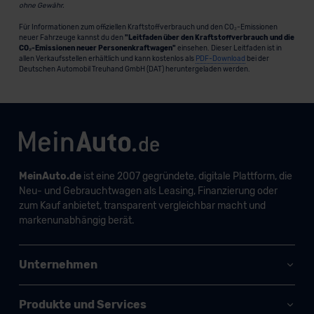
ohne Gewähr.
Für Informationen zum offiziellen Kraftstoffverbrauch und den CO₂-Emissionen
neuer Fahrzeuge kannst du den
"Leitfaden über den Kraftstoffverbrauch und die
CO₂-Emissionen neuer Personenkraftwagen"
einsehen. Dieser Leitfaden ist in
allen Verkaufsstellen erhältlich und kann kostenlos als
PDF-Download
bei der
Deutschen Automobil Treuhand GmbH (DAT) heruntergeladen werden.
MeinAuto.de
ist eine 2007 gegründete, digitale Plattform, die
Neu- und Gebrauchtwagen als Leasing, Finanzierung oder
zum Kauf anbietet, transparent vergleichbar macht und
markenunabhängig berät.
Unternehmen
Produkte und Services