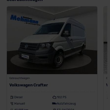
Gebrauchtwagen
Ge
Volkswagen Crafter
V
Diesel
102 PS
Manuell
Nutzfahrzeug