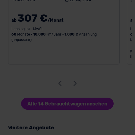
40.995 km
EZ: 04/2024
307 €
ab
/Monat
a
Leasing inkl. MwSt.
Le
60
Monate •
10.000
km/Jahr •
1.000 €
Anzahlung
6
(anpassbar)
(a
Kr
(k
Alle 14 Gebrauchtwagen ansehen
Weitere Angebote