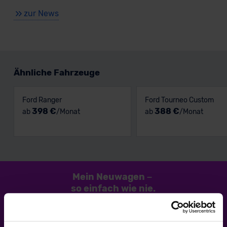
zur News
Ähnliche Fahrzeuge
Ford Ranger
Ford Tourneo Custom
398 €
388 €
ab
/Monat
ab
/Monat
Mein Neuwagen
–
so einfach
wie nie.