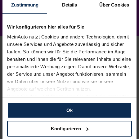
Zustimmung
Details
Über Cookies
Wir konfigurieren hier alles für Sie
MeinAuto nutzt Cookies und andere Technologien, damit
unsere Services und Angebote zuverlässig und sicher
laufen. So können wir für Sie die Performance im Auge
behalten und Ihnen die für Sie relevanten Inhalte und eine
1.
personalisierte Werbung zeigen. Damit unsere Webseite,
Wunschauto aussuchen
der Service und unser Angebot funktionieren, sammeln
Du wählst dein Lieblingsmodell – wir suchen es für
wir Daten über unsere Nutzer und wie sie unsere
dich.
Einfach, kostenlos und unverbindlich
. Und
Angebote auf welchen Geräten nutzen.
garantiert zu Top-Preisen.
Wenn Sie das „OK“ finden, sind Sie damit einverstanden
und erlauben uns Cookies für unseren Service zu
2.
Bestes Angebot wählen
Ok
verwenden und diese Daten an Dritte weiterzugeben,
etwa an unsere Marketingpartner. Falls Sie dem nicht
Du erhältst ein
individuelles Angebot
– inklusive
zustimmen möchten, beschränken wir uns auf die
kompetenter Beratung und
persönlichem
Konfigurieren
Ansprechpartner
. Alles klar? Bestelle deinen
wesentlichen Cookies. Leider können wir unsere Inhalte