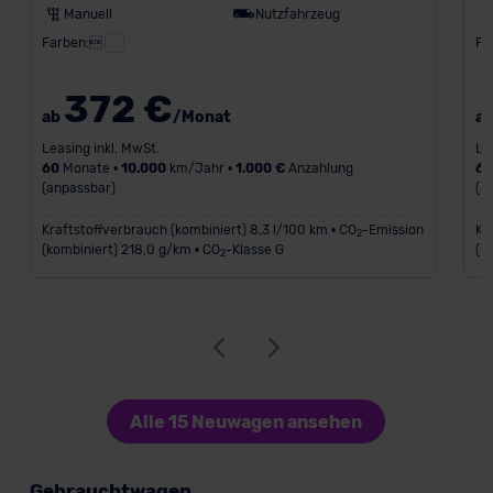
Manuell
Nutzfahrzeug
Farben:
Fa
372 €
ab
/Monat
a
Leasing inkl. MwSt.
Le
60
Monate •
10.000
km/Jahr •
1.000 €
Anzahlung
6
(anpassbar)
(a
Kraftstoffverbrauch (kombiniert) 8,3 l/100 km • CO
-Emission
Kr
2
(kombiniert) 218,0 g/km • CO
-Klasse G
(k
2
Alle 15 Neuwagen ansehen
Gebrauchtwagen