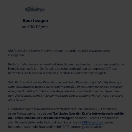
Sportwagen
308 €*
ab
/mtl.
Alle Preise sind inklusive Mehrwertsteuer, es sei denn, es ist etwas anderes
angegeben.
Die Informationen sind
unverbindlich
und können sich ändern. Es können zusätzliche
Einmalkosten anfallen. Die Rabatte beziehen sich auf den Listenpreis (UVP) des
Herstellers. Änderungen seitens des Herstellers sind kurzfristig möglich.
Dein Partner für Leasing, Finanzierung und Vario-Finanzierung ist Mobility Concept
GmbH (Grünwalder Weg 34, 82041 Oberhaching). Für die Annahme eines Antrags ist
eine gute Bonität erforderlich. Alle Angaben sind unverbindlich und entsprechen
dem 2/3-Beispiel gemäß § 6a der Preisangabenverordnung (PAngV) Abs. 4 und sind
ohne Gewähr.
Für Informationen zum offiziellen Kraftstoffverbrauch und den CO₂-Emissionen
neuer Fahrzeuge kannst du den
"Leitfaden über den Kraftstoffverbrauch und die
CO₂-Emissionen neuer Personenkraftwagen"
einsehen. Dieser Leitfaden ist in
allen Verkaufsstellen erhältlich und kann kostenlos als
PDF-Download
bei der
Deutschen Automobil Treuhand GmbH (DAT) heruntergeladen werden.