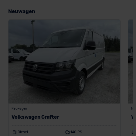
Neuwagen
Neuwagen
Ne
Volkswagen Crafter
V
Diesel
140 PS