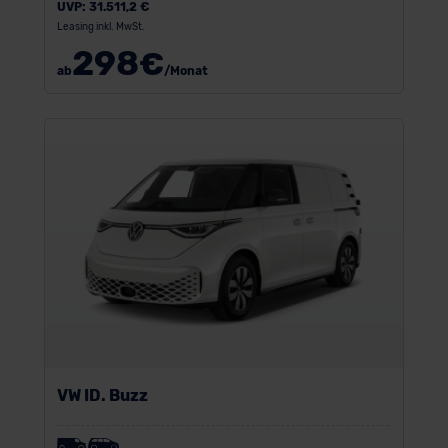
UVP:
31.511,2 €
Leasing inkl. MwSt.
298
€
ab
/Monat
VW ID. Buzz