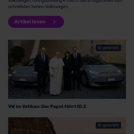
Volkswagen Tuningabteilung R macht das Erfolgsmodell zum
schnellsten Serien-Volkswagen.
Artikel lesen
KI-generiert
VW im Vatikan: Der Papst fährt ID.3
KI-generiert