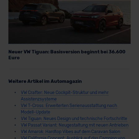
Neuer VW Tiguan: Basisversion beginnt bei 36.600
Euro
Weitere Artikel im Automagazin
VW Crafter: Neue Cockpit-Struktur und mehr
Assistenzsysteme
VW T-Cross: Erweiterten Serienausstattung nach
Modell-Update
VW Tiguan: Neues Design und technische Fortschritte
VW Passat Variant: Neugestaltung mit neuen Antrieben
VW Amarok: Hardtop Vibes auf dem Caravan Salon
VW California Concept: Ausblick auf das Camping von