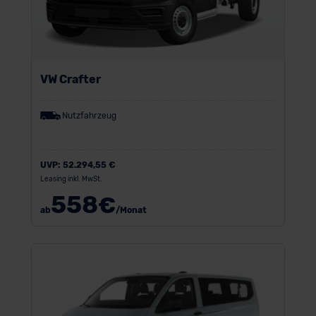
VW Crafter
Nutzfahrzeug
UVP:
52.294,55 €
Leasing inkl. MwSt.
558
€
ab
/Monat