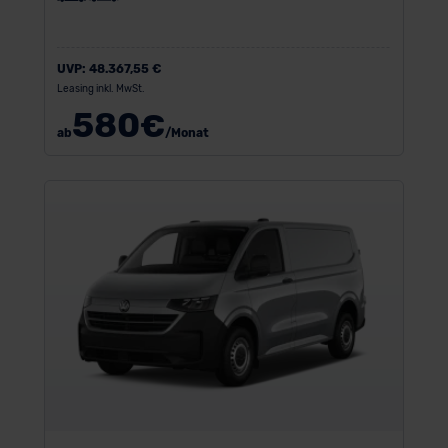
UVP:
48.367,55 €
Leasing inkl. MwSt.
580
€
ab
/Monat