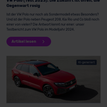
VW Polo (Test 2023): Die Zukunft ist offen, die
Grundlage eines Angemessenheitsbeschlusses der EU-
Gegenwart rosig
Kommission (Art. 45 Abs. 1 DSGVO), von
Standarddatenschutzklauseln (Art. 46 Abs. 2 lit. c
Ist der VW Polo nur noch als Sondermodell etwas Besonders?
DSGVO) oder wenn Sie hierzu Ihre Einwilligung freiwillig
Und ist der Polo neben Peugeot 208, Kia Rio und Co bloß noch
erteilen. Nähere Informationen zu den bestehenden
einer von vielen? Die Antwort kennt nur einer: unser
Testbericht zum VW Polo im Modelljahr 2024.
Datenschutzklauseln können Sie über den Kontakt zu
unserem Datenschutzbeauftragten unter
datenschutz@meinauto.de anfordern.
Artikel lesen
Datenschutzerklärung
|
Impressum
KI-generiert