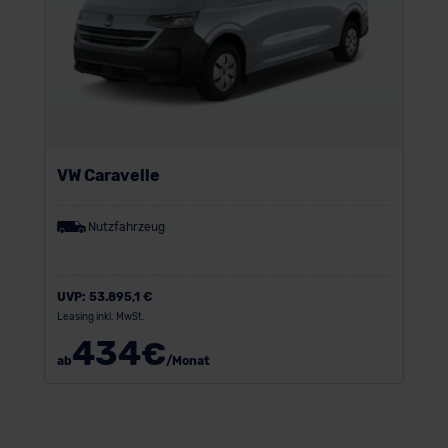
VW Caravelle
Nutzfahrzeug
UVP:
53.895,1 €
Leasing inkl. MwSt.
434
€
ab
/Monat