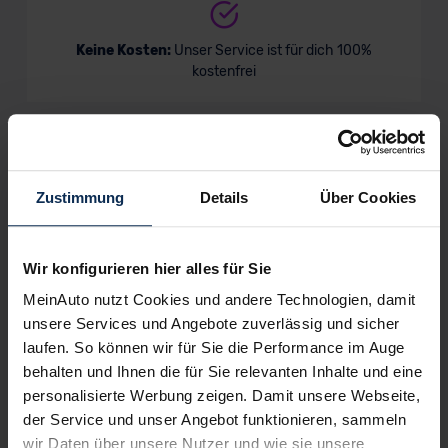
Keine Kosten:
Unser Service ist für dich 100%
kostenfrei
Wir sind stolz auf eine hohe
Kundenzufriedenheit!
Zustimmung
Details
Über Cookies
MeinAuto.de hat langjährige Erfahrungen auf dem
Neuwagenmarkt in Deutschland. Unsere Kunden haben
Wir konfigurieren hier alles für Sie
dadurch ihr Wunschauto zum Top-Rabatt erhalten und
MeinAuto nutzt Cookies und andere Technologien, damit
bewerten unsere Arbeit positiv.
unsere Services und Angebote zuverlässig und sicher
laufen. So können wir für Sie die Performance im Auge
behalten und Ihnen die für Sie relevanten Inhalte und eine
Sehen Sie sich unsere Bewertungen an:
personalisierte Werbung zeigen. Damit unsere Webseite,
der Service und unser Angebot funktionieren, sammeln
wir Daten über unsere Nutzer und wie sie unsere