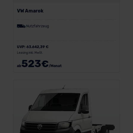
VW Amarok
Nutzfahrzeug
UVP:
63.642,39 €
Leasing inkl. MwSt.
523
€
ab
/Monat