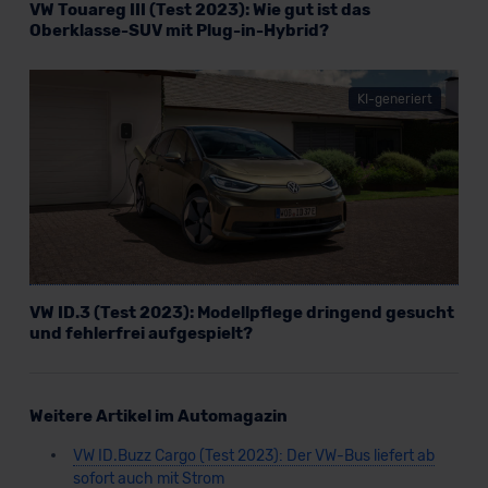
VW Touareg III (Test 2023): Wie gut ist das
Oberklasse-SUV mit Plug-in-Hybrid?
KI-generiert
VW ID.3 (Test 2023): Modellpflege dringend gesucht
und fehlerfrei aufgespielt?
Weitere Artikel im Automagazin
VW ID.Buzz Cargo (Test 2023): Der VW-Bus liefert ab
sofort auch mit Strom