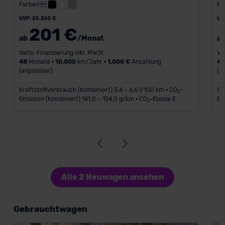
Farben:
Fa
UVP: 25.365 €
UV
201 €
ab
/Monat
a
Vario-Finanzierung inkl. MwSt.
Va
48
Monate •
10.000
km/Jahr •
1.000 €
Anzahlung
4
(anpassbar)
(a
Kraftstoffverbrauch (kombiniert) 5,4 – 6,6 l/100 km • CO
-
St
2
Emission (kombiniert) 141,0 – 154,0 g/km • CO
-Klasse E
Em
2
Alle 2 Neuwagen ansehen
Gebrauchtwagen