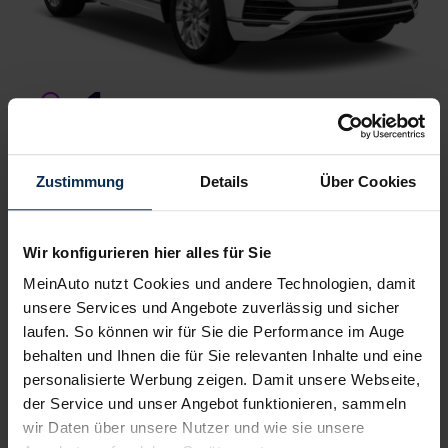
1.
Wunschauto aussuchen
Du wählst dein Lieblingsmodell – wir suchen es für
dich.
Einfach, kostenlos und unverbindlich
. Und
garantiert zu Top-Preisen.
Zustimmung
Details
Über Cookies
2.
Bestes Angebot wählen
Wir konfigurieren hier alles für Sie
Du erhältst ein
individuelles Angebot
– inklusive
MeinAuto nutzt Cookies und andere Technologien, damit
kompetenter Beratung und
persönlichem
unsere Services und Angebote zuverlässig und sicher
Ansprechpartner
. Alles klar? Bestelle deinen
laufen. So können wir für Sie die Performance im Auge
Neuwagen, ganz einfach online.
behalten und Ihnen die für Sie relevanten Inhalte und eine
3.
personalisierte Werbung zeigen. Damit unsere Webseite,
Einfach losfahren
der Service und unser Angebot funktionieren, sammeln
Wir liefern
deinen Neuwagen – auf Wunsch sogar
wir Daten über unsere Nutzer und wie sie unsere
vor die Haustür
. Und auch während der Laufzeit