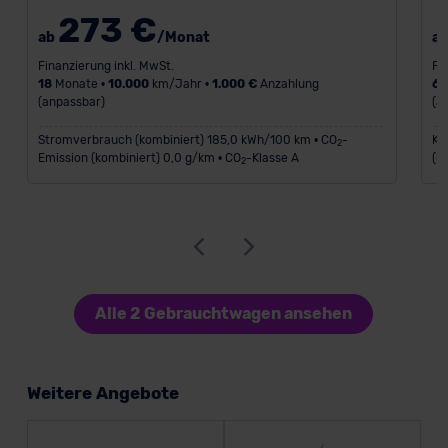
273 €
ab
/Monat
a
Finanzierung inkl. MwSt.
Fi
18
Monate •
10.000
km/Jahr •
1.000 €
Anzahlung
6
(anpassbar)
(a
Stromverbrauch (kombiniert) 185,0 kWh/100 km • CO
-
Kr
2
Emission (kombiniert) 0,0 g/km • CO
-Klasse A
(k
2
Alle 2 Gebrauchtwagen ansehen
Weitere Angebote