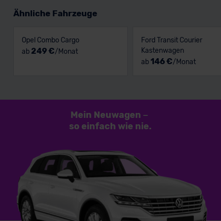
Ähnliche Fahrzeuge
Opel Combo Cargo
Ford Transit Courier
249 €
Kastenwagen
ab
/Monat
146 €
ab
/Monat
Mein Neuwagen
–
so einfach
wie nie.