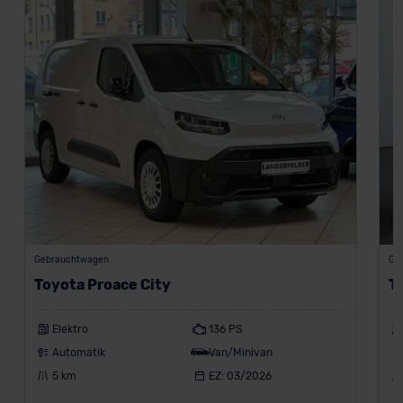
Gebrauchtwagen
Ge
Toyota Proace City
T
Elektro
136 PS
Automatik
Van/Minivan
5 km
EZ: 03/2026