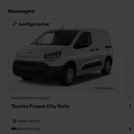
Neuwagen
konfigurierbar
Modellbeispiel
Konfigurierbarer Neuwagen
Kon
Toyota Proace City Duty
T
Diesel, Benzin
Nutzfahrzeug