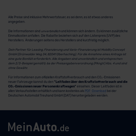
Alle Preise sind inklusive Mehrwertsteuer, es sei denn, es ist etwas anderes
angegeben.
Die Informationen sind
unverbindlich
und können sich ändern. Es können zusätzliche
Einmalkosten anfallen. Die Rabatte beziehen sich auf den Listenpreis (UVP) des
Herstellers. Änderungen seitens des Herstellers sind kurzfristig möglich.
Dein Partner für Leasing, Finanzierung und Vario-Finanzierung ist Mobility Concept
GmbH (Grünwalder Weg 34, 82041 Oberhaching). Für die Annahme eines Antrags ist
eine gute Bonität erforderlich. Alle Angaben sind unverbindlich und entsprechen
dem 2/3-Beispiel gemäß § 6a der Preisangabenverordnung (PAngV) Abs. 4 und sind
ohne Gewähr.
Für Informationen zum offiziellen Kraftstoffverbrauch und den CO₂-Emissionen
neuer Fahrzeuge kannst du den
"Leitfaden über den Kraftstoffverbrauch und die
CO₂-Emissionen neuer Personenkraftwagen"
einsehen. Dieser Leitfaden ist in
allen Verkaufsstellen erhältlich und kann kostenlos als
PDF-Download
bei der
Deutschen Automobil Treuhand GmbH (DAT) heruntergeladen werden.