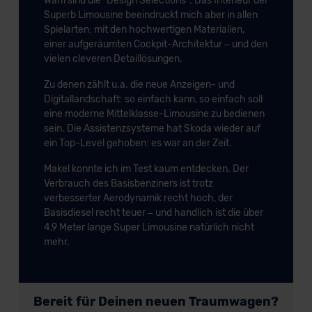
Wahl sind die “Design Selections”. Das Interieur der
Superb Limousine beeindruckt mich aber in allen
Spielarten: mit den hochwertigen Materialien,
einer aufgeräumten Cockpit-Architektur – und den
vielen cleveren Detaillösungen.
Zu denen zählt u.a. die neue Anzeigen- und
Digitallandschaft: so einfach kann, so einfach soll
eine moderne Mittelklasse-Limousine zu bedienen
sein. Die Assistenzsysteme hat Skoda wieder auf
ein Top-Level gehoben: es war an der Zeit.
Makel konnte ich im Test kaum entdecken. Der
Verbrauch des Basisbenziners ist trotz
verbesserter Aerodynamik recht hoch, der
Basisdiesel recht teuer – und handlich ist die über
4,9 Meter lange Super Limousine natürlich nicht
mehr.
Bereit für Deinen neuen Traumwagen?