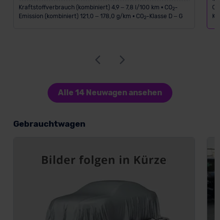
Kraftstoffverbrauch (kombiniert) 4,9 – 7,8 l/100 km • CO
-
C
2
Emission (kombiniert) 121,0 – 178,0 g/km • CO
-Klasse D – G
Kl
2
Alle 14 Neuwagen ansehen
Gebrauchtwagen