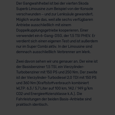
Der Gangwahlhebel ist bei der vierten Skoda
Superb Limousine zum Beispiel von der Konsole
verschwunden – und zur Lenksäule gewandert.
Möglich wurde das, weil alle sechs verfügbaren
Antriebe ausschließlich mit einem
Doppelkupplungsgetriebe kooperieren. Einer
verwendet ein 6-Gang-DSG, der 1,5 TSI PHEV. Er
verdient sich einen eigenen Test und ist außerdem
nur im Super Combi aktiv. In der Limousine sind
demnach ausschließlich Verbrenner am Werk.
Zwei davon sehen wir uns genauer an. Der eine ist
der Basisbenziner 1,5 TSI, ein Vierzylinder-
Turbobenziner mit 150 PS und 250 Nm. Der zweite
ist der Vierzylinder-Turbodiesel 2,0 TDI mit 150 PS
und 360 Nm (Kraftstoffverbrauch kombiniert
WLTP: 6,3 / 5,7 Liter auf 100 km, 142 / 149 g/km
CO2 und Energieeffizienzklasse k.A.). Die
Fahrleistungen der beiden Basis-Antriebe sind
praktisch identisch.