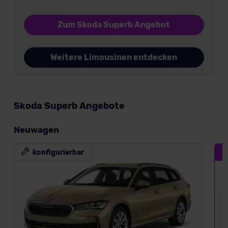
Zum Skoda Superb Angebot
Weitere Limousinen entdecken
Skoda Superb Angebote
Neuwagen
konfigurierbar
D