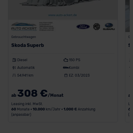
Gebrauchtwagen
Ge
Skoda Superb
S
Diesel
150 PS
Automatik
Kombi
54.941 km
EZ: 03/2023
308 €
ab
/Monat
a
Leasing inkl. MwSt.
Le
60
Monate •
10.000
km/Jahr •
1.000 €
Anzahlung
6
(anpassbar)
(a