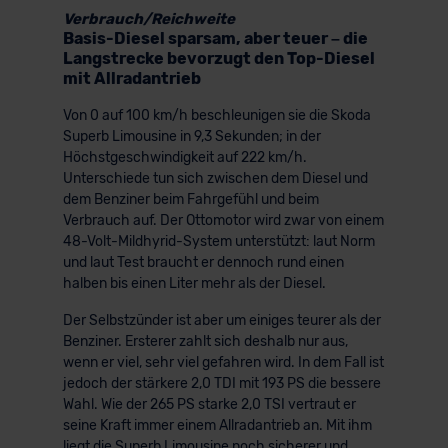
Verbrauch/Reichweite
Basis-Diesel sparsam, aber teuer – die
Langstrecke bevorzugt den Top-Diesel
mit Allradantrieb
Von 0 auf 100 km/h beschleunigen sie die Skoda
Superb Limousine in 9,3 Sekunden; in der
Höchstgeschwindigkeit auf 222 km/h.
Unterschiede tun sich zwischen dem Diesel und
dem Benziner beim Fahrgefühl und beim
Verbrauch auf. Der Ottomotor wird zwar von einem
48-Volt-Mildhyrid-System unterstützt: laut Norm
und laut Test braucht er dennoch rund einen
halben bis einen Liter mehr als der Diesel.
Der Selbstzünder ist aber um einiges teurer als der
Benziner. Ersterer zahlt sich deshalb nur aus,
wenn er viel, sehr viel gefahren wird. In dem Fall ist
jedoch der stärkere 2,0 TDI mit 193 PS die bessere
Wahl. Wie der 265 PS starke 2,0 TSI vertraut er
seine Kraft immer einem Allradantrieb an. Mit ihm
liegt die Superb Limousine noch sicherer und