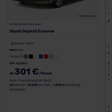
Ne
Modellbeispiel
S
Konfigurierbarer Neuwagen
Skoda Superb Essence
Benzin, Diesel
Fa
Kombi
UV
Farben:
a
UVP: 42.100 €
301 €
Va
ab
/Monat
18
(a
Vario-Finanzierung inkl. MwSt.
24
Monate •
10.000
km/Jahr •
1.000 €
Anzahlung
(anpassbar)
Ve
l/