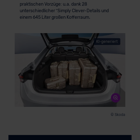
praktischen Vorzüge: u.a. dank 28
der EU erfolgt, erfolgt dies ausschließlich auf der
unterschiedlicher “Simply Clever-Details und
Grundlage eines Angemessenheitsbeschlusses der EU-
einem 645 Liter großen Kofferraum.
Kommission (Art. 45 Abs. 1 DSGVO), von
Standarddatenschutzklauseln (Art. 46 Abs. 2 lit. c
DSGVO) oder wenn Sie hierzu Ihre Einwilligung freiwillig
KI-generiert
erteilen. Nähere Informationen zu den bestehenden
Datenschutzklauseln können Sie über den Kontakt zu
unserem Datenschutzbeauftragten unter
datenschutz@meinauto.de anfordern.
Datenschutzerklärung
|
Impressum
© Skoda