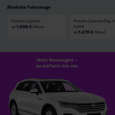
Ähnliche Fahrzeuge
Porsche Cayenne
Porsche Cayenne Plug-i
1.008 €
Hybrid
ab
/Monat
1.279 €
ab
/Monat
Mein Neuwagen
–
so einfach
wie nie.