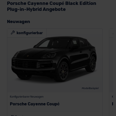
Porsche Cayenne Coupé Black Edition
Plug-in-Hybrid Angebote
Neuwagen
konfigurierbar
Modellbeispiel
Konfigurierbarer Neuwagen
Kon
Porsche Cayenne Coupé
P