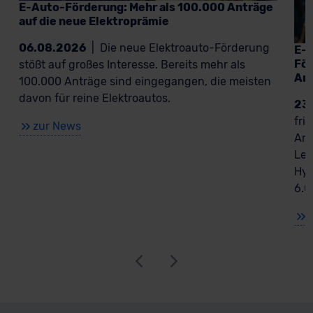
E-Auto-Förderung: Mehr als 100.000 Anträge
auf die neue Elektroprämie
06.08.2026
|
Die neue Elektroauto-Förderung
E-A
För
stößt auf großes Interesse. Bereits mehr als
An
100.000 Anträge sind eingegangen, die meisten
davon für reine Elektroautos.
23
fri
zur News
Ant
Lea
Hyb
6.0