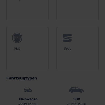
Fiat
Seat
Fahrzeugtypen
Kleinwagen
SUV
119 €*
127 €*
ab
/mtl.
ab
/mtl.