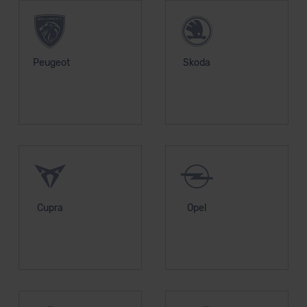
Kommission (Art. 45 Abs. 1 DSGVO), von
Standarddatenschutzklauseln (Art. 46 Abs. 2 lit. c
DSGVO) oder wenn Sie hierzu Ihre Einwilligung freiwillig
erteilen. Nähere Informationen zu den bestehenden
Peugeot
Skoda
Datenschutzklauseln können Sie über den Kontakt zu
unserem Datenschutzbeauftragten unter
datenschutz@meinauto.de anfordern.
Datenschutzerklärung
|
Impressum
Cupra
Opel