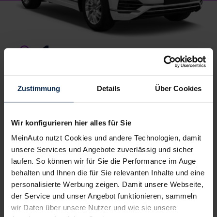
1.
Wunschauto aussuchen
Du wählst dein Lieblingsmodell – wir suchen es für
dich.
Einfach, kostenlos und unverbindlich
. Und
garantiert zu Top-Preisen.
Zustimmung
Details
Über Cookies
2.
Bestes Angebot wählen
Wir konfigurieren hier alles für Sie
Du erhältst ein
individuelles Angebot
– inklusive
MeinAuto nutzt Cookies und andere Technologien, damit
kompetenter Beratung und
persönlichem
unsere Services und Angebote zuverlässig und sicher
Ansprechpartner
. Alles klar? Bestelle deinen
laufen. So können wir für Sie die Performance im Auge
Neuwagen, ganz einfach online.
behalten und Ihnen die für Sie relevanten Inhalte und eine
3.
personalisierte Werbung zeigen. Damit unsere Webseite,
Einfach losfahren
der Service und unser Angebot funktionieren, sammeln
Wir liefern
deinen Neuwagen – auf Wunsch sogar
wir Daten über unsere Nutzer und wie sie unsere
vor die Haustür
. Und auch während der Laufzeit