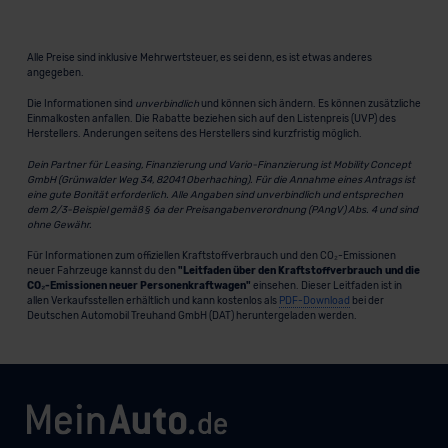
Alle Preise sind inklusive Mehrwertsteuer, es sei denn, es ist etwas anderes
angegeben.
Die Informationen sind
unverbindlich
und können sich ändern. Es können zusätzliche
Einmalkosten anfallen. Die Rabatte beziehen sich auf den Listenpreis (UVP) des
Herstellers. Änderungen seitens des Herstellers sind kurzfristig möglich.
Dein Partner für Leasing, Finanzierung und Vario-Finanzierung ist Mobility Concept
GmbH (Grünwalder Weg 34, 82041 Oberhaching). Für die Annahme eines Antrags ist
eine gute Bonität erforderlich. Alle Angaben sind unverbindlich und entsprechen
dem 2/3-Beispiel gemäß § 6a der Preisangabenverordnung (PAngV) Abs. 4 und sind
ohne Gewähr.
Für Informationen zum offiziellen Kraftstoffverbrauch und den CO₂-Emissionen
neuer Fahrzeuge kannst du den
"Leitfaden über den Kraftstoffverbrauch und die
CO₂-Emissionen neuer Personenkraftwagen"
einsehen. Dieser Leitfaden ist in
allen Verkaufsstellen erhältlich und kann kostenlos als
PDF-Download
bei der
Deutschen Automobil Treuhand GmbH (DAT) heruntergeladen werden.