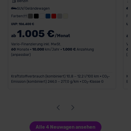
Benzin
SUV/Geländewagen
Farben:
Fa
UVP: 106.400 €
UV
1.005 €
ab
/Monat
a
Vario-Finanzierung inkl. MwSt.
Va
60
Monate •
10.000
km/Jahr •
1.000 €
Anzahlung
6
(anpassbar)
(a
Kraftstoffverbrauch (kombiniert) 10,8 – 12,2 l/100 km • CO
-
Kr
2
Emission (kombiniert) 244,0 – 277,0 g/km • CO
-Klasse G
Em
2
Alle 4 Neuwagen ansehen