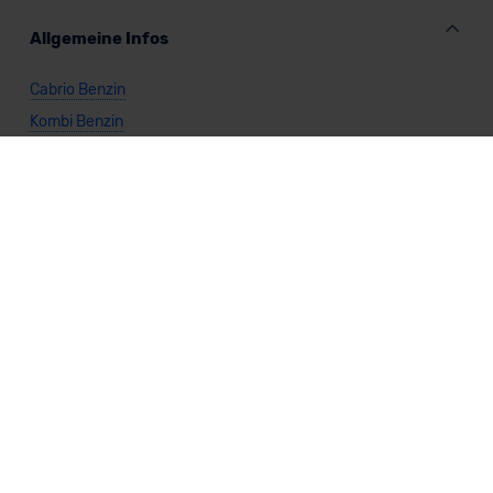
Allgemeine Infos
Cabrio Benzin
Kombi Benzin
Kompaktwagen Benzin
Limousine Benzin
Kleinwagen Benzin
Nutzfahrzeug Benzin
SUV Benzin
Sportwagen Benzin
Van Benzin
Benzin kaufen
Vario-Finanzierung Benzin
Leasing Benzin
Benzin Automatik