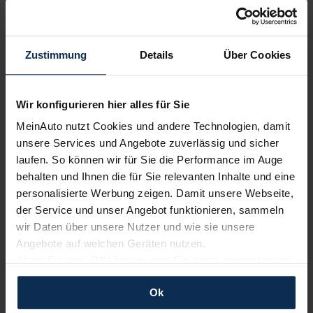
Zustimmung
Details
Über Cookies
BMW X4 vs. Porsche Macan 2022: Wer gewinnt das
Wir konfigurieren hier alles für Sie
Duell der Sport-SUV-Coupes?
MeinAuto nutzt Cookies und andere Technologien, damit
unsere Services und Angebote zuverlässig und sicher
laufen. So können wir für Sie die Performance im Auge
Weitere Artikel im Automagazin
behalten und Ihnen die für Sie relevanten Inhalte und eine
personalisierte Werbung zeigen. Damit unsere Webseite,
zum Automagazin
der Service und unser Angebot funktionieren, sammeln
wir Daten über unsere Nutzer und wie sie unsere
Angebote auf welchen Geräten nutzen.
Nachrichten
Wenn Sie das „OK“ finden, sind Sie damit einverstanden
und erlauben uns Cookies für unseren Service zu
KI-generiert
Ok
verwenden und diese Daten an Dritte weiterzugeben,
etwa an unsere Marketingpartner. Falls Sie dem nicht