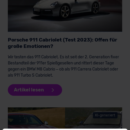
Porsche 911 Cabriolet (Test 2023): Offen für
große Emotionen?
Wir testen das 911 Cabriolet. Es ist seit der 2. Generation fixer
Bestandteil der 911er Spießgesellen und rittert dieser Tage
gegen ein BMW M8 Cabrio – ob als 911 Carrera Cabriolet oder
als 911 Turbo S Cabriolet.
Artikel lesen
KI-generiert