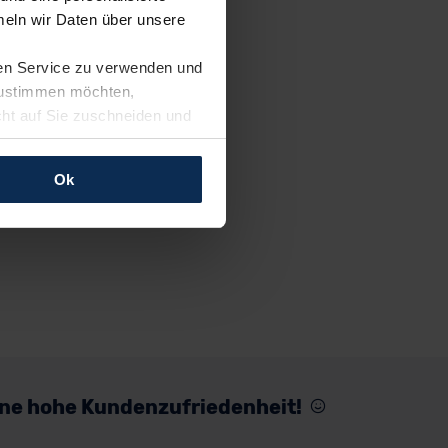
eln wir Daten über unsere
ren Service zu verwenden und
 zustimmen möchten,
cht auf Sie zuschneiden und
llungen jederzeit anpassen
Ok
rfolgen: Wir beabsichtigen
ssen. Soweit eine
age eines
nschutzklauseln (Art. 46
mationen zu den bestehenden
ter datenschutz@meinauto.de
eine hohe Kundenzufriedenheit!