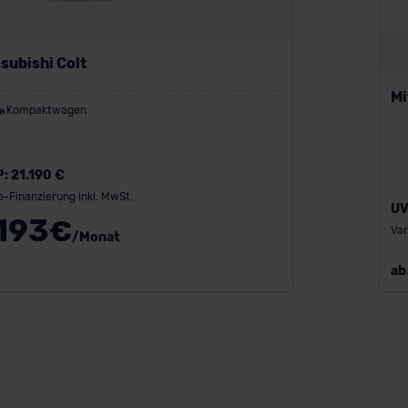
subishi Colt
Mi
Kompaktwagen
P:
21.190 €
o-Finanzierung inkl. MwSt.
UV
193
€
Var
/Monat
ab