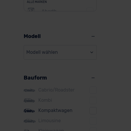
ALLE MARKEN
Abarth
Alfa Romeo
Alpine
Modell
Audi
Modell wählen
BMW
BYD
Bauform
Citroen
Cupra
Cabrio/Roadster
DS
Kombi
Kompaktwagen
Dacia
Limousine
Fiat
Kleinwagen