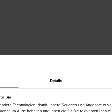
Details
für Sie
andere Technologien, damit unsere Services und Angebote zuverl
mance im Auge behalten und Ihnen die für Sie relevanten Inhalte 