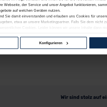
e Webseite, der Service und unser Angebot funktionieren, samm
ngebote auf welchen Geräten nutzen.
ind Sie damit einverstanden und erlauben uns Cookies für unse
rzugeben, etwa an unsere Marketingpartner. Falls Sie dem nicht
wesentlichen Cookies. Leider können wir unsere Inhalte dann ni
 dem Weg zu Ihrem Neuwagen unterstützen. Sie können die Einste
Konfigurieren
logien und Cookies gilt – soweit keine detaillierteren Angaben e
ger außerhalb der EU zu übermitteln oder dort verarbeiten zu la
rhalb der EU erfolgt, erfolgt dies ausschließlich auf der Grundl
 der EU-Kommission (Art. 45 Abs. 1 DSGVO), von Standarddate
n Sie hierzu Ihre Einwilligung freiwillig erteilen. Nähere Infor
 Sie über den Kontakt zu unserem Datenschutzbeauftragten un
Wir sind stolz auf 
pressum