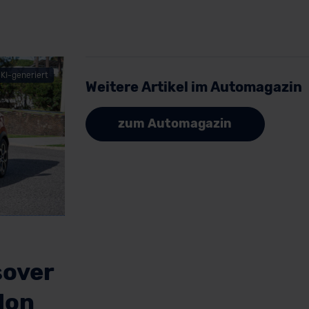
KI-generiert
Weitere Artikel im Automagazin
zum Automagazin
sover
lon