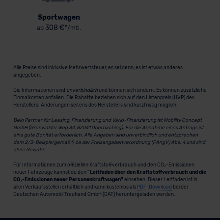
Sportwagen
308 €*
ab
/mtl.
Alle Preise sind inklusive Mehrwertsteuer, es sei denn, es ist etwas anderes
angegeben.
Die Informationen sind
unverbindlich
und können sich ändern. Es können zusätzliche
Einmalkosten anfallen. Die Rabatte beziehen sich auf den Listenpreis (UVP) des
Herstellers. Änderungen seitens des Herstellers sind kurzfristig möglich.
Dein Partner für Leasing, Finanzierung und Vario-Finanzierung ist Mobility Concept
GmbH (Grünwalder Weg 34, 82041 Oberhaching). Für die Annahme eines Antrags ist
eine gute Bonität erforderlich. Alle Angaben sind unverbindlich und entsprechen
dem 2/3-Beispiel gemäß § 6a der Preisangabenverordnung (PAngV) Abs. 4 und sind
ohne Gewähr.
Für Informationen zum offiziellen Kraftstoffverbrauch und den CO₂-Emissionen
neuer Fahrzeuge kannst du den
"Leitfaden über den Kraftstoffverbrauch und die
CO₂-Emissionen neuer Personenkraftwagen"
einsehen. Dieser Leitfaden ist in
allen Verkaufsstellen erhältlich und kann kostenlos als
PDF-Download
bei der
Deutschen Automobil Treuhand GmbH (DAT) heruntergeladen werden.