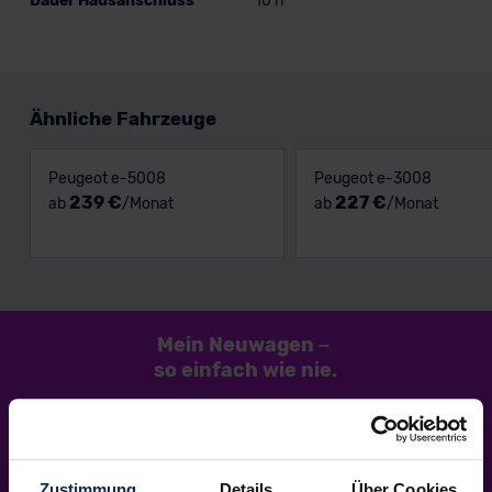
Dauer Hausanschluss
10 h
Ähnliche Fahrzeuge
Peugeot e-5008
Peugeot e-3008
239 €
227 €
ab
/Monat
ab
/Monat
Mein Neuwagen
–
so einfach
wie nie.
Zustimmung
Details
Über Cookies