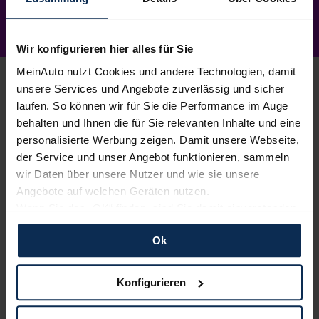
Wir konfigurieren hier alles für Sie
MeinAuto nutzt Cookies und andere Technologien, damit
unsere Services und Angebote zuverlässig und sicher
laufen. So können wir für Sie die Performance im Auge
behalten und Ihnen die für Sie relevanten Inhalte und eine
1.
Wunschauto aussuchen
personalisierte Werbung zeigen. Damit unsere Webseite,
Du wählst dein Lieblingsmodell – wir suchen es für
der Service und unser Angebot funktionieren, sammeln
dich.
Einfach, kostenlos und unverbindlich
. Und
wir Daten über unsere Nutzer und wie sie unsere
garantiert zu Top-Preisen.
Angebote auf welchen Geräten nutzen.
Wenn Sie das „OK“ finden, sind Sie damit einverstanden
2.
und erlauben uns Cookies für unseren Service zu
Bestes Angebot wählen
Ok
verwenden und diese Daten an Dritte weiterzugeben,
Du erhältst ein
individuelles Angebot
– inklusive
etwa an unsere Marketingpartner. Falls Sie dem nicht
kompetenter Beratung und
persönlichem
zustimmen möchten, beschränken wir uns auf die
Ansprechpartner
. Alles klar? Bestelle deinen
Konfigurieren
wesentlichen Cookies. Leider können wir unsere Inhalte
Neuwagen, ganz einfach online.
dann nicht auf Sie zuschneiden und Sie somit nicht