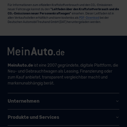
Für Informationen zum offiziellen Kraftstoffverbrauch und den CO₂-Emissionen
neuer Fahrzeuge kannst du den
"Leitfaden über den Kraftstoffverbrauch und die
CO₂-Emissionen neuer Personenkraftwagen"
einsehen. Dieser Leitfaden ist in
allen Verkaufsstellen erhältlich und kann kostenlos als
PDF-Download
bei der
Deutschen Automobil Treuhand GmbH (DAT) heruntergeladen werden.
MeinAuto.de
ist eine 2007 gegründete, digitale Plattform, die
Neu- und Gebrauchtwagen als Leasing, Finanzierung oder
zum Kauf anbietet, transparent vergleichbar macht und
markenunabhängig berät.
Unternehmen
Produkte und Services