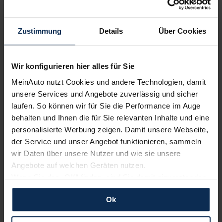
Volvo
Renault
Zustimmung
Details
Über Cookies
Wir konfigurieren hier alles für Sie
MeinAuto nutzt Cookies und andere Technologien, damit
unsere Services und Angebote zuverlässig und sicher
laufen. So können wir für Sie die Performance im Auge
behalten und Ihnen die für Sie relevanten Inhalte und eine
Polestar
KIA
personalisierte Werbung zeigen. Damit unsere Webseite,
der Service und unser Angebot funktionieren, sammeln
wir Daten über unsere Nutzer und wie sie unsere
Angebote auf welchen Geräten nutzen.
Wenn Sie das „OK“ finden, sind Sie damit einverstanden
und erlauben uns Cookies für unseren Service zu
Ok
verwenden und diese Daten an Dritte weiterzugeben,
etwa an unsere Marketingpartner. Falls Sie dem nicht