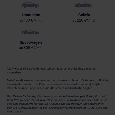
Limousine
Cabrio
180 €*
220 €*
ab
/mtl.
ab
/mtl.
Sportwagen
308 €*
ab
/mtl.
Alle Preise sind inklusive Mehrwertsteuer, es sei denn, es ist etwas anderes
angegeben.
Die Informationen sind
unverbindlich
und können sich ändern. Es können zusätzliche
Einmalkosten anfallen. Die Rabatte beziehen sich auf den Listenpreis (UVP) des
Herstellers. Änderungen seitens des Herstellers sind kurzfristig möglich.
Dein Partner für Leasing, Finanzierung und Vario-Finanzierung ist Mobility Concept
GmbH (Grünwalder Weg 34, 82041 Oberhaching). Für die Annahme eines Antrags ist
eine gute Bonität erforderlich. Alle Angaben sind unverbindlich und entsprechen
dem 2/3-Beispiel gemäß § 6a der Preisangabenverordnung (PAngV) Abs. 4 und sind
ohne Gewähr.