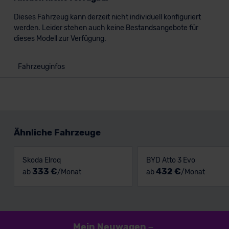
Dieses Fahrzeug kann derzeit nicht individuell konfiguriert
werden. Leider stehen auch keine Bestandsangebote für
dieses Modell zur Verfügung.
Fahrzeuginfos
Ähnliche Fahrzeuge
Skoda Elroq
BYD Atto 3 Evo
333 €
432 €
ab
/Monat
ab
/Monat
Mein Neuwagen
–