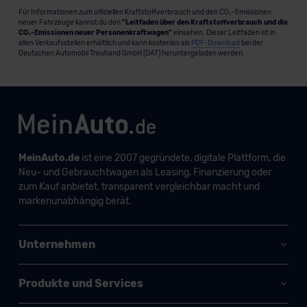
Für Informationen zum offiziellen Kraftstoffverbrauch und den CO₂-Emissionen
neuer Fahrzeuge kannst du den
"Leitfaden über den Kraftstoffverbrauch und die
CO₂-Emissionen neuer Personenkraftwagen"
einsehen. Dieser Leitfaden ist in
allen Verkaufsstellen erhältlich und kann kostenlos als
PDF-Download
bei der
Deutschen Automobil Treuhand GmbH (DAT) heruntergeladen werden.
MeinAuto.de
ist eine 2007 gegründete, digitale Plattform, die
Neu- und Gebrauchtwagen als Leasing, Finanzierung oder
zum Kauf anbietet, transparent vergleichbar macht und
markenunabhängig berät.
Unternehmen
Produkte und Services