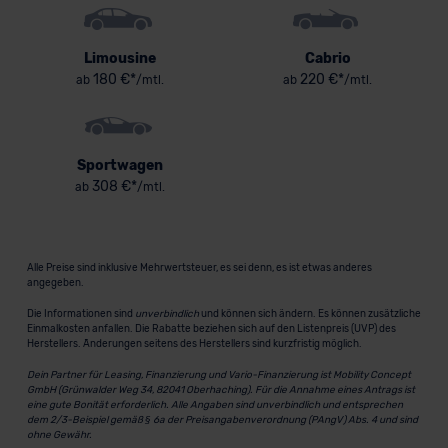
Limousine
Cabrio
180 €*
220 €*
ab
/mtl.
ab
/mtl.
Sportwagen
308 €*
ab
/mtl.
Alle Preise sind inklusive Mehrwertsteuer, es sei denn, es ist etwas anderes
angegeben.
Die Informationen sind
unverbindlich
und können sich ändern. Es können zusätzliche
Einmalkosten anfallen. Die Rabatte beziehen sich auf den Listenpreis (UVP) des
Herstellers. Änderungen seitens des Herstellers sind kurzfristig möglich.
Dein Partner für Leasing, Finanzierung und Vario-Finanzierung ist Mobility Concept
GmbH (Grünwalder Weg 34, 82041 Oberhaching). Für die Annahme eines Antrags ist
eine gute Bonität erforderlich. Alle Angaben sind unverbindlich und entsprechen
dem 2/3-Beispiel gemäß § 6a der Preisangabenverordnung (PAngV) Abs. 4 und sind
ohne Gewähr.