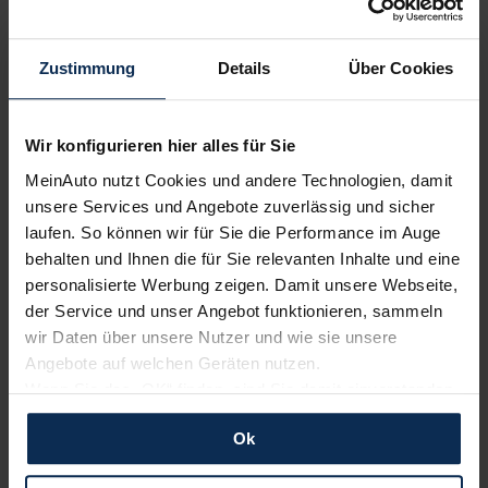
Volvo
Renault
Zustimmung
Details
Über Cookies
Wir konfigurieren hier alles für Sie
MeinAuto nutzt Cookies und andere Technologien, damit
unsere Services und Angebote zuverlässig und sicher
laufen. So können wir für Sie die Performance im Auge
behalten und Ihnen die für Sie relevanten Inhalte und eine
Polestar
KIA
personalisierte Werbung zeigen. Damit unsere Webseite,
der Service und unser Angebot funktionieren, sammeln
wir Daten über unsere Nutzer und wie sie unsere
Angebote auf welchen Geräten nutzen.
Wenn Sie das „OK“ finden, sind Sie damit einverstanden
und erlauben uns Cookies für unseren Service zu
Ok
verwenden und diese Daten an Dritte weiterzugeben,
etwa an unsere Marketingpartner. Falls Sie dem nicht