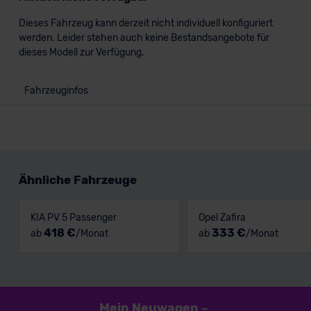
Dieses Fahrzeug kann derzeit nicht individuell konfiguriert
werden. Leider stehen auch keine Bestandsangebote für
dieses Modell zur Verfügung.
Fahrzeuginfos
Ähnliche Fahrzeuge
KIA PV 5 Passenger
Opel Zafira
418 €
333 €
ab
/Monat
ab
/Monat
Mein Neuwagen
–