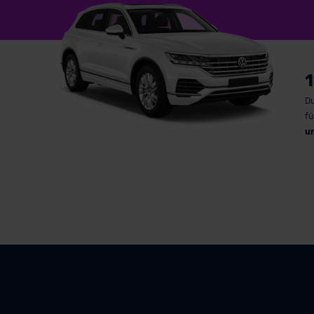
1
Du
fü
u