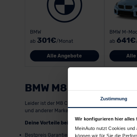
BMW
BMW M-Mod
301€
641€
ab
/Monat
ab
Alle Angebote
All
BMW M8 Coupé Neuw
Zustimmung
Leider ist der M8 Coupé von BMW als Neufahrzeug 
und anderer Marken, sowie unsere
limitierten M
Wir konfigurieren hier alles 
Deine Vorteile beim BMW M8 Coupé Neuwagen
MeinAuto nutzt Cookies und 
Bestpreis Garantie
können wir für Sie die Perfor