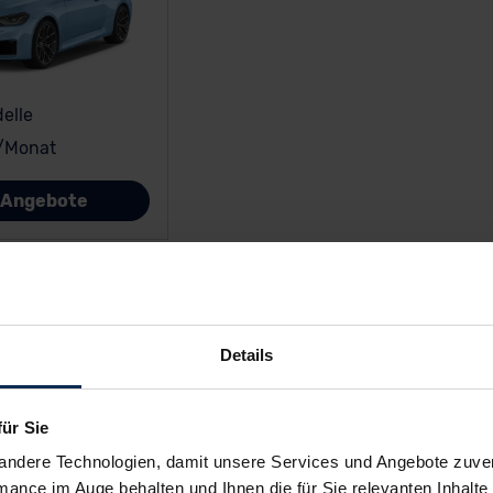
elle
/Monat
e Angebote
agen
Details
nicht beim Hersteller bestellbar. Wir haben aber Alternati
einAuto.de Deals
mit verkürzten Lieferzeiten und hohen Prei
für Sie
 vom Marktführer:
andere Technologien, damit unsere Services und Angebote zuverl
mance im Auge behalten und Ihnen die für Sie relevanten Inhalte 