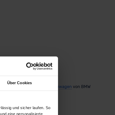
Über Cookies
ven für Dich: Vergleichbare
Neuwagen
von BMW
snachlässen!
ässig und sicher laufen. So
und eine personalisierte