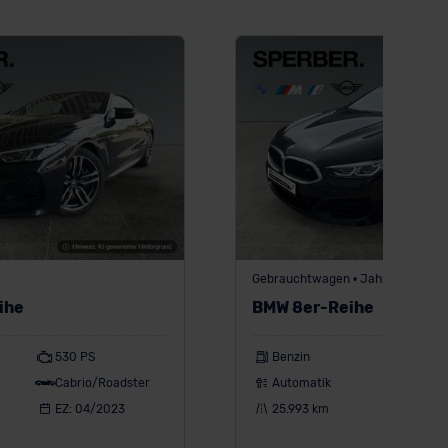
Gebrauchtwagen • Jahreswagen
ihe
BMW 8er-Reihe
530 PS
Benzin
530 PS
Cabrio/Roadster
Automatik
Sportw
EZ: 04/2023
25.993 km
EZ: 06