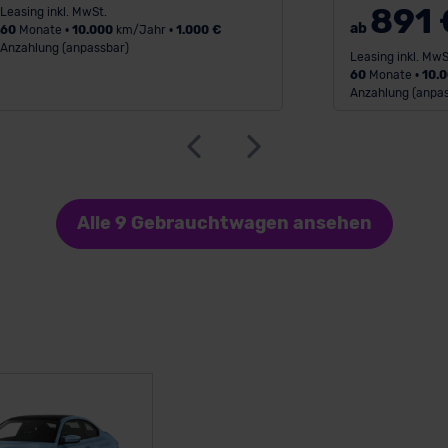
891 
Leasing inkl. MwSt.
ab
60
Monate •
10.000
km/Jahr •
1.000 €
Anzahlung (anpassbar)
Leasing inkl. MwS
60
Monate •
10.
Anzahlung (anpas
Alle 9 Gebrauchtwagen ansehen