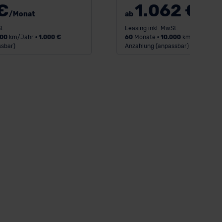
€
1.062 €
/Monat
ab
/Mona
t.
Leasing inkl. MwSt.
000
km/Jahr •
1.000 €
60
Monate •
10.000
km/Jahr •
1.0
sbar)
Anzahlung (anpassbar)