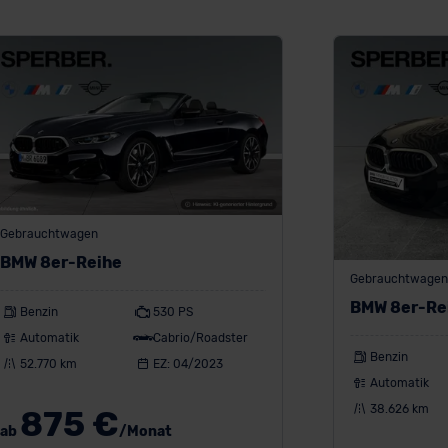
Gebrauchtwagen
BMW 8er-Reihe
Gebrauchtwagen
BMW 8er-Re
Benzin
530 PS
Automatik
Cabrio/Roadster
Benzin
52.770 km
EZ: 04/2023
Automatik
38.626 km
875 €
ab
/Monat