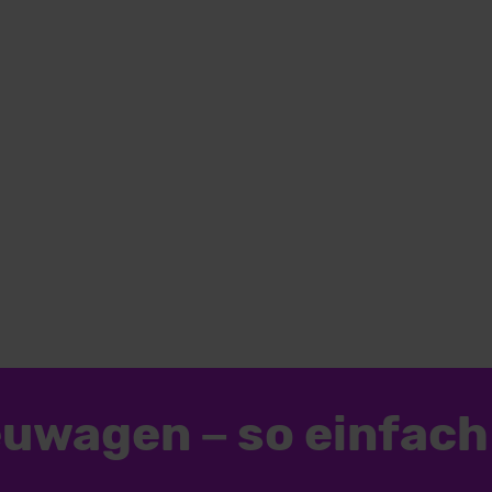
euwagen
–
so einfach