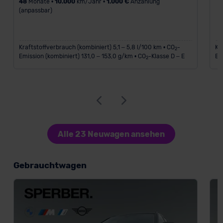
48
Monate •
10.000
km/Jahr •
1.000 €
Anzahlung
(anpassbar)
Kraftstoffverbrauch (kombiniert) 5,1 – 5,8 l/100 km • CO
-
Kr
2
Emission (kombiniert) 131,0 – 153,0 g/km • CO
-Klasse D – E
Em
2
Alle 23 Neuwagen ansehen
Gebrauchtwagen