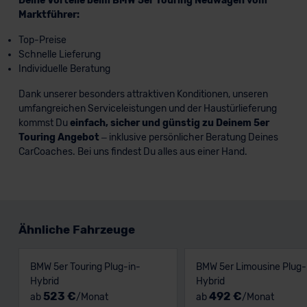
Deine Vorteile beim BMW 5er Touring Neuwagen vom
Marktführer:
Top-Preise
Schnelle Lieferung
Individuelle Beratung
Dank unserer besonders attraktiven Konditionen, unseren
umfangreichen Serviceleistungen und der Haustürlieferung
kommst Du
einfach, sicher und günstig zu Deinem 5er
Touring Angebot
– inklusive persönlicher Beratung Deines
CarCoaches. Bei uns findest Du alles aus einer Hand.
Ähnliche Fahrzeuge
BMW 5er Touring Plug-in-
BMW 5er Limousine Plug-
Hybrid
Hybrid
523 €
492 €
ab
/Monat
ab
/Monat