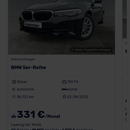
Ge
B
Gebrauchtwagen
BMW 5er-Reihe
Diesel
190 PS
Automatik
Kombi
58.702 km
EZ: 08/2023
a
Le
331 €
6
ab
/Monat
(a
Leasing inkl. MwSt.