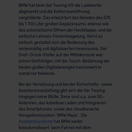
BMW hat beim 5er Touring VIII die Ladekante
der EU erfolgt, erfolgt dies ausschließlich auf der
abgesenkt und die Kofferraumöffnung
Grundlage eines Angemessenheitsbeschlusses der EU-
vergrößerte. Das erleichtert das Beladen des 570
Kommission (Art. 45 Abs. 1 DSGVO), von
bis 1 700 Liter großen Gepäckraums; ebenso wie
Standarddatenschutzklauseln (Art. 46 Abs. 2 lit. c
das automatische Öffnen der Heckklappe; und die
DSGVO) oder wenn Sie hierzu Ihre Einwilligung freiwillig
einfache Lehnen-Fernentriegelung. Nicht so
erteilen. Nähere Informationen zu den bestehenden
einfach gestaltet sich die Bedienung des
serienmäßig voll digitalisierten Innenraums. Der
Datenschutzklauseln können Sie über den Kontakt zu
Dreh-Drück-Steller auf der Mittelkonsole war
unserem Datenschutzbeauftragten unter
schon feinfühliger; mit der Touch-Bedienung der
datenschutz@meinauto.de anfordern.
beiden großen Digitalanzeigen harmoniert er
zumal nur teilweise.
Datenschutzerklärung
|
Impressum
Bei der Vernetzung und bei der Sicherheits- sowie
Assistenzausstattung gibt sich der 5er Touring
hingegen keine Blöße. Serie sind u.a. zwei 5G-
Antennen, das kabellose Laden und Integrieren
des Smartphones; sowie das cloudbasierte
Navigationssystem “BMW Maps”. Die
Assistenzsysteme
hat BMW weiter
teilautomatisiert: beim Fahren mit dem