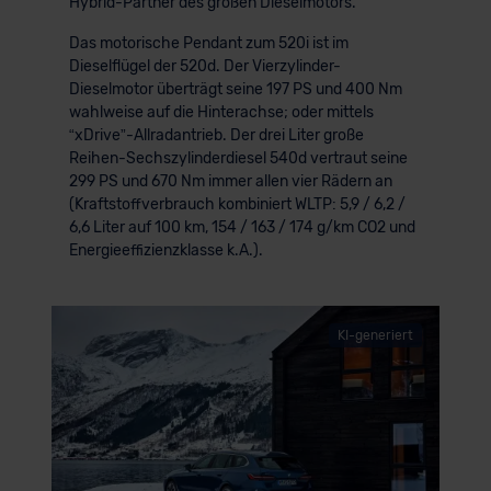
Hybrid-Partner des großen Dieselmotors.
Das motorische Pendant zum 520i ist im
Dieselflügel der 520d. Der Vierzylinder-
Dieselmotor überträgt seine 197 PS und 400 Nm
wahlweise auf die Hinterachse; oder mittels
“xDrive”-Allradantrieb. Der drei Liter große
Reihen-Sechszylinderdiesel 540d vertraut seine
299 PS und 670 Nm immer allen vier Rädern an
(Kraftstoffverbrauch kombiniert WLTP: 5,9 / 6,2 /
6,6 Liter auf 100 km, 154 / 163 / 174 g/km CO2 und
Energieeffizienzklasse k.A.).
KI-generiert