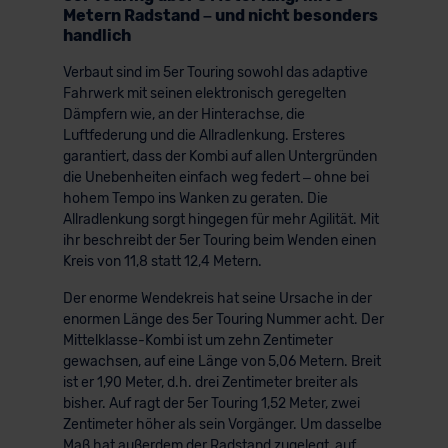
Metern Radstand – und nicht besonders
handlich
Verbaut sind im 5er Touring sowohl das adaptive
Fahrwerk mit seinen elektronisch geregelten
Dämpfern wie, an der Hinterachse, die
Luftfederung und die Allradlenkung. Ersteres
garantiert, dass der Kombi auf allen Untergründen
die Unebenheiten einfach weg federt – ohne bei
hohem Tempo ins Wanken zu geraten. Die
Allradlenkung sorgt hingegen für mehr Agilität. Mit
ihr beschreibt der 5er Touring beim Wenden einen
Kreis von 11,8 statt 12,4 Metern.
Der enorme Wendekreis hat seine Ursache in der
enormen Länge des 5er Touring Nummer acht. Der
Mittelklasse-Kombi ist um zehn Zentimeter
gewachsen, auf eine Länge von 5,06 Metern. Breit
ist er 1,90 Meter, d.h. drei Zentimeter breiter als
bisher. Auf ragt der 5er Touring 1,52 Meter, zwei
Zentimeter höher als sein Vorgänger. Um dasselbe
Maß hat außerdem der Radstand zugelegt, auf