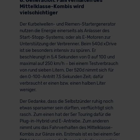
8. Generation: Fahrverhalten des
Mittelklasse-Kombis wird
vielschichtiger
Der Kurbelwellen- und Riemen-Startergenerator
nutzen die Energie einerseits als Anlasser des
Start-Stopp-Systems; oder als E-Motoren zur
Unterstützung der Verbrenner. Beim 540d xDrive
ist sie besonders intensiv zu spüren. Er
beschleunigt in 5,4 Sekunden von 0 auf 100 und
maximal auf 250 km/h – bei einem Testverbrauch
von rund sieben Litern. Der 520d nimmt sich für
den 0-100-Antritt 7,5 Sekunden Zeit; dafür
verbraucht er einen bzw. einen halben Liter
weniger.
Der Gedanke, dass die Selbstzünder ruhig noch
etwas sparsamer sein dürften, verflüchtigt sich
rasch. Zum einen hat der 5er Touring dafür die
Plug-in-Hybrid und E-Antriebe. Zum anderen
nimmt uns das Fahrverhalten des Mittelklasse-
Kombis zur Gänze ein. Erstmals ist es bei einem 5er