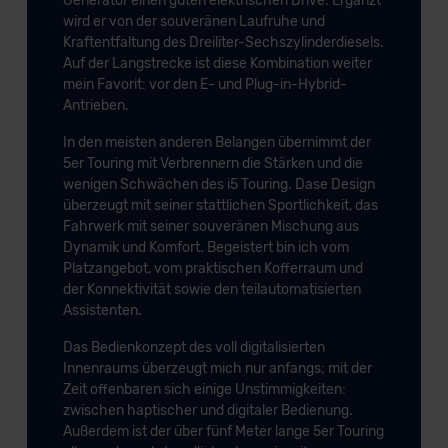
Generator einen guten elektrischen Drive. Ergänzt
wird er von der souveränen Laufruhe und
Kraftentfaltung des Dreiliter-Sechszylinderdiesels.
Auf der Langstrecke ist diese Kombination weiter
mein Favorit: vor den E- und Plug-in-Hybrid-
Antrieben.
In den meisten anderen Belangen übernimmt der
5er Touring mit Verbrennern die Stärken und die
wenigen Schwächen des i5 Touring. Dase Design
überzeugt mit seiner stattlichen Sportlichkeit, das
Fahrwerk mit seiner souveränen Mischung aus
Dynamik und Komfort. Begeistert bin ich vom
Platzangebot, vom praktischen Kofferraum und
der Konnektivität sowie den teilautomatisierten
Assistenten.
Das Bedienkonzept des voll digitalisierten
Innenraums überzeugt mich nur anfangs; mit der
Zeit offenbaren sich einige Unstimmigkeiten:
zwischen haptischer und digitaler Bedienung.
Außerdem ist der über fünf Meter lange 5er Touring