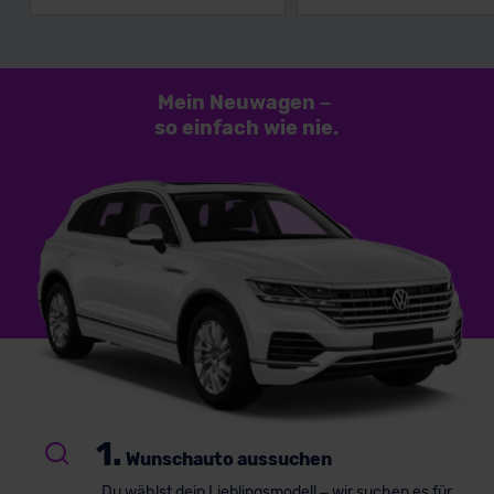
Mein Neuwagen
–
so einfach
wie nie.
1.
Wunschauto aussuchen
Du wählst dein Lieblingsmodell – wir suchen es für