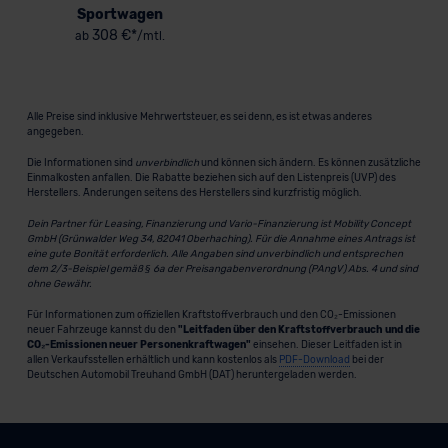
Sportwagen
308 €*
ab
/mtl.
Alle Preise sind inklusive Mehrwertsteuer, es sei denn, es ist etwas anderes
angegeben.
Die Informationen sind
unverbindlich
und können sich ändern. Es können zusätzliche
Einmalkosten anfallen. Die Rabatte beziehen sich auf den Listenpreis (UVP) des
Herstellers. Änderungen seitens des Herstellers sind kurzfristig möglich.
Dein Partner für Leasing, Finanzierung und Vario-Finanzierung ist Mobility Concept
GmbH (Grünwalder Weg 34, 82041 Oberhaching). Für die Annahme eines Antrags ist
eine gute Bonität erforderlich. Alle Angaben sind unverbindlich und entsprechen
dem 2/3-Beispiel gemäß § 6a der Preisangabenverordnung (PAngV) Abs. 4 und sind
ohne Gewähr.
Für Informationen zum offiziellen Kraftstoffverbrauch und den CO₂-Emissionen
neuer Fahrzeuge kannst du den
"Leitfaden über den Kraftstoffverbrauch und die
CO₂-Emissionen neuer Personenkraftwagen"
einsehen. Dieser Leitfaden ist in
allen Verkaufsstellen erhältlich und kann kostenlos als
PDF-Download
bei der
Deutschen Automobil Treuhand GmbH (DAT) heruntergeladen werden.