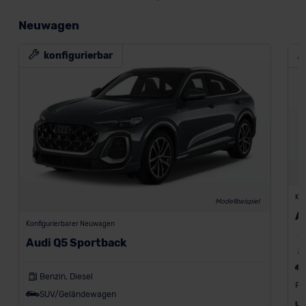
Neuwagen
konfigurierbar
Kon
Modellbeispiel
A
Konfigurierbarer Neuwagen
Audi Q5 Sportback
Benzin, Diesel
Fa
SUV/Geländewagen
UV