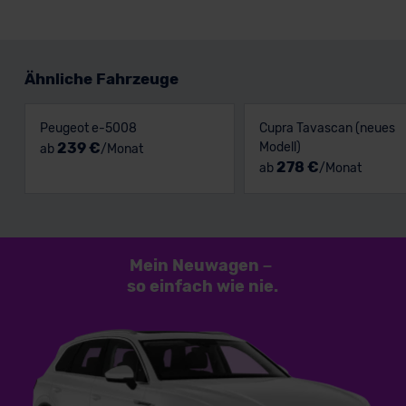
Ähnliche Fahrzeuge
Peugeot e-5008
Cupra Tavascan (neues
239 €
Modell)
ab
/Monat
278 €
ab
/Monat
Mein Neuwagen
–
so einfach
wie nie.