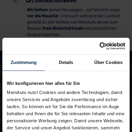
Einfach losfahren
Wir liefern
deinen Neuwagen – auf Wunsch sogar
vor die Haustür
. Und auch während der Laufzeit
genießt du alle Vorteile von MeinAuto.de wie zum
Beispiel
freie Werkstattwahl
und persönlichen
Ansprechpartner.
Zustimmung
Details
Über Cookies
Hast du Fragen?
In unseren FAQ findest du Antworten rund um
die Themen Fahrzeuge, Finanzierung und
Wir konfigurieren hier alles für Sie
Lieferzeiten
MeinAuto nutzt Cookies und andere Technologien, damit
unsere Services und Angebote zuverlässig und sicher
laufen. So können wir für Sie die Performance im Auge
zu den FAQ
behalten und Ihnen die für Sie relevanten Inhalte und eine
personalisierte Werbung zeigen. Damit unsere Webseite,
der Service und unser Angebot funktionieren, sammeln