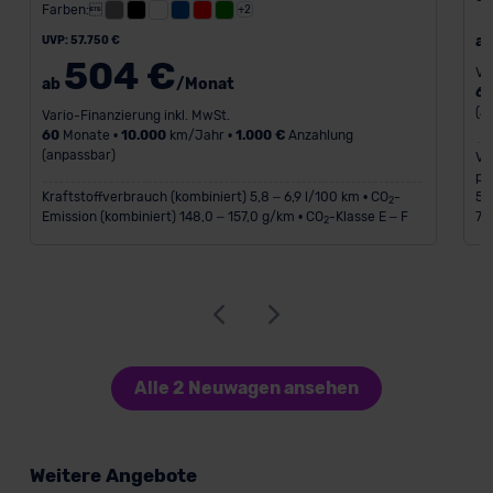
Farben:
+2
a
UVP: 57.750 €
504 €
Va
ab
/Monat
6
(a
Vario-Finanzierung inkl. MwSt.
60
Monate •
10.000
km/Jahr •
1.000 €
Anzahlung
(anpassbar)
Ve
pl
Kraftstoffverbrauch (kombiniert) 5,8 – 6,9 l/100 km • CO
-
56
2
Emission (kombiniert) 148,0 – 157,0 g/km • CO
-Klasse E – F
7,
2
Alle 2 Neuwagen ansehen
Weitere Angebote