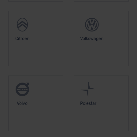
Grundlage eines Angemessenheitsbeschlusses der EU-
Kommission (Art. 45 Abs. 1 DSGVO), von
Standarddatenschutzklauseln (Art. 46 Abs. 2 lit. c
DSGVO) oder wenn Sie hierzu Ihre Einwilligung freiwillig
erteilen. Nähere Informationen zu den bestehenden
Citroen
Volkswagen
Datenschutzklauseln können Sie über den Kontakt zu
unserem Datenschutzbeauftragten unter
datenschutz@meinauto.de anfordern.
Datenschutzerklärung
|
Impressum
Volvo
Polestar