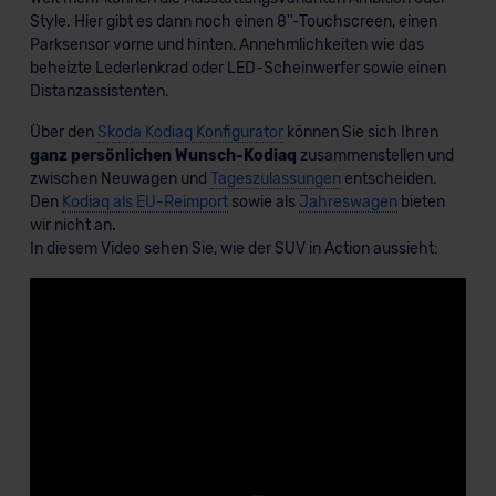
Style. Hier gibt es dann noch einen 8''-Touchscreen, einen
Parksensor vorne und hinten, Annehmlichkeiten wie das
beheizte Lederlenkrad oder LED-Scheinwerfer sowie einen
Distanzassistenten.
Über den
Skoda Kodiaq Konfigurator
können Sie sich Ihren
ganz persönlichen Wunsch-Kodiaq
zusammenstellen und
zwischen Neuwagen und
Tageszulassungen
entscheiden.
Den
Kodiaq als EU-Reimport
sowie als
Jahreswagen
bieten
wir nicht an.
In diesem Video sehen Sie, wie der SUV in Action aussieht: