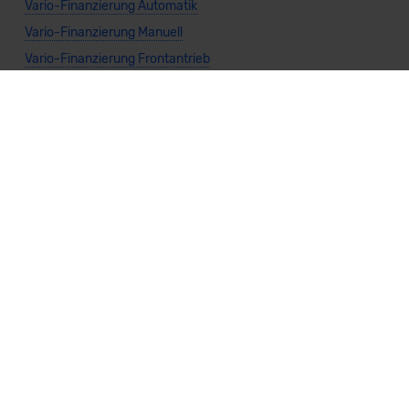
Vario-Finanzierung Automatik
Vario-Finanzierung Manuell
Vario-Finanzierung Frontantrieb
Vario-Finanzierung Heckantrieb
Vario-Finanzierung Allradantrieb
Weitere Themen
Sparsamste Diesel: Spritsparende Neuwagen mit Dieselmotor
Mild-Hybrid Modelle: Diese Modelle sind die besten
Campingautos: Diese Autos eignen sich zum Campen (2026)
Autos für Camper Ausbau: Das sind die perfekten
Basisfahrzeuge (2026)
Kastenwagen Selbstausbau: Diese 10 Modelle eignen sich
(2026)
Alle Preise sind inklusive Mehrwertsteuer, es sei denn, es ist etwas anderes
angegeben.