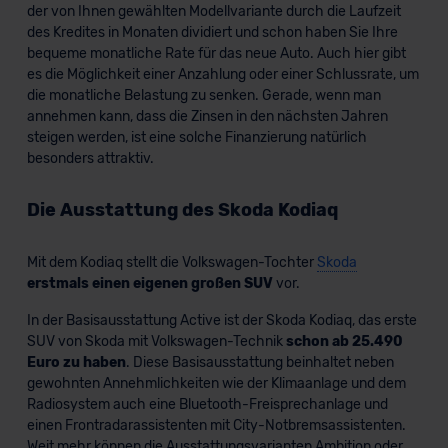
unserem Datenschutzbeauftragten unter
der von Ihnen gewählten Modellvariante durch die Laufzeit
datenschutz@meinauto.de anfordern.
des Kredites in Monaten dividiert und schon haben Sie Ihre
bequeme monatliche Rate für das neue Auto. Auch hier gibt
es die Möglichkeit einer Anzahlung oder einer Schlussrate, um
Datenschutzerklärung
|
Impressum
die monatliche Belastung zu senken. Gerade, wenn man
annehmen kann, dass die Zinsen in den nächsten Jahren
steigen werden, ist eine solche Finanzierung natürlich
besonders attraktiv.
Die Ausstattung des Skoda Kodiaq
Mit dem Kodiaq stellt die Volkswagen-Tochter
Skoda
erstmals einen eigenen großen SUV
vor.
In der Basisausstattung Active ist der Skoda Kodiaq, das erste
SUV von Skoda mit Volkswagen-Technik
schon ab 25.490
Euro zu haben
. Diese Basisausstattung beinhaltet neben
gewohnten Annehmlichkeiten wie der Klimaanlage und dem
Radiosystem auch eine Bluetooth-Freisprechanlage und
einen Frontradarassistenten mit City-Notbremsassistenten.
Weit mehr können die Ausstattungsvarianten Ambition oder