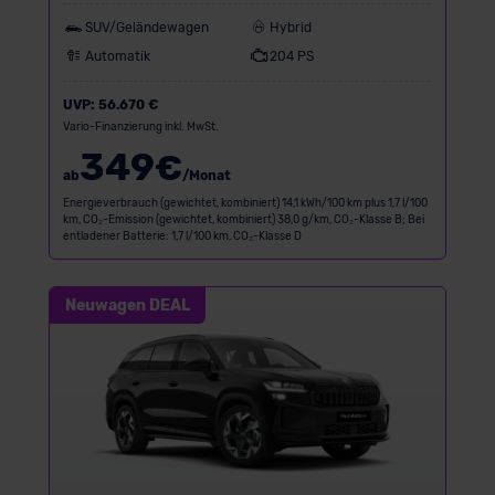
SUV/Geländewagen
Hybrid
Automatik
204 PS
UVP:
56.670 €
Vario-Finanzierung inkl. MwSt.
349
€
ab
/Monat
Energieverbrauch (gewichtet, kombiniert) 14,1 kWh/100 km plus 1,7 l/100
km, CO₂-Emission (gewichtet, kombiniert) 38,0 g/km, CO₂-Klasse B; Bei
entladener Batterie: 1,7 l/100 km, CO₂-Klasse D
Neuwagen DEAL