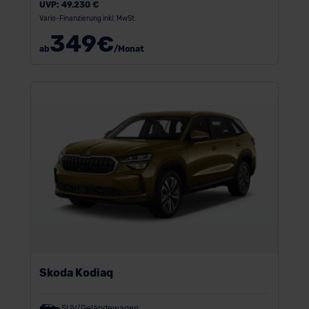
UVP:
49.230 €
Vario-Finanzierung inkl. MwSt.
349
€
ab
/Monat
Skoda Kodiaq
SUV/Geländewagen