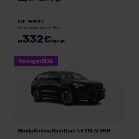
UVP:
44.190 €
Vario-Finanzierung inkl. MwSt.
332
€
ab
/Monat
Neuwagen DEAL
Skoda Kodiaq Sportline 1.5 TSI iV DSG