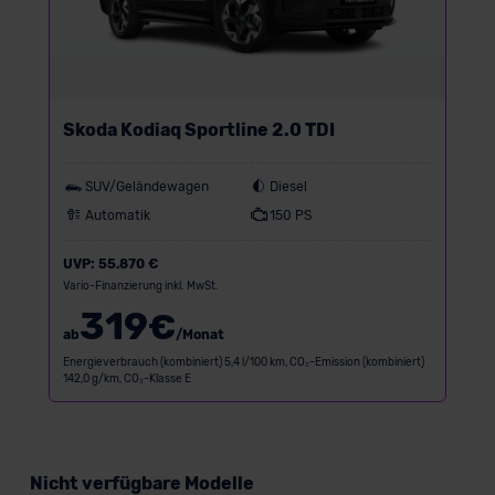
Skoda Kodiaq Sportline 2.0 TDI
SUV/Geländewagen
Diesel
Automatik
150 PS
UVP:
55.870 €
Vario-Finanzierung inkl. MwSt.
319
€
ab
/Monat
Energieverbrauch (kombiniert) 5,4 l/100 km, CO₂-Emission (kombiniert)
142,0 g/km, CO₂-Klasse E
Nicht verfügbare Modelle