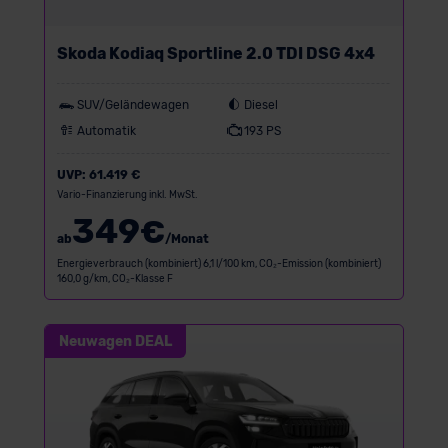
Skoda Kodiaq Sportline 2.0 TDI DSG 4x4
SUV/Geländewagen
Diesel
Automatik
193 PS
UVP:
61.419 €
Vario-Finanzierung inkl. MwSt.
349
€
ab
/Monat
Energieverbrauch (kombiniert) 6,1 l/100 km, CO₂-Emission (kombiniert)
160,0 g/km, CO₂-Klasse F
Neuwagen DEAL