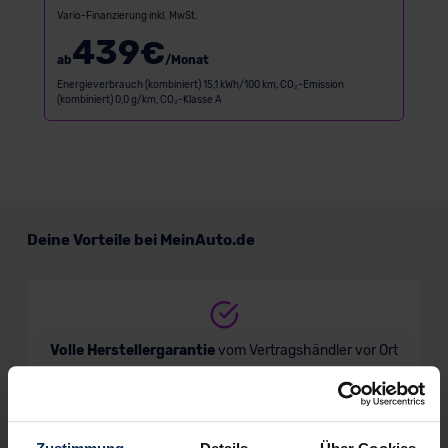
Vario-Finanzierung inkl. MwSt.
439
€
ab
/Monat
Energieverbrauch (kombiniert) 15,1 kWh/100 km, CO₂-Emission
(kombiniert) 0,0 g/km, CO₂-Klasse A
Deine Vorteile bei MeinAuto.de
Volle Herstellergarantie
vom Vertragshändler vor Ort