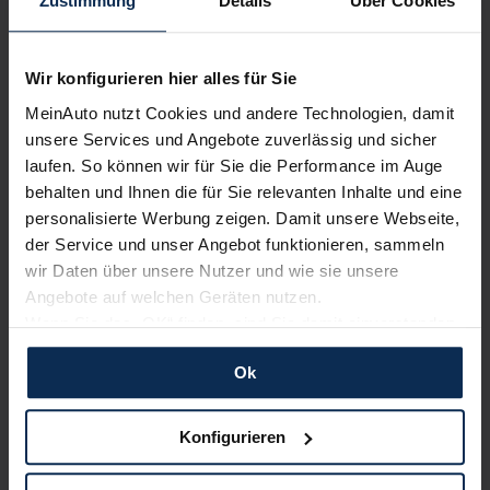
Zustimmung
Details
Über Cookies
Nur deutsche Neuwagen,
keine EU-Reimporte
Wir konfigurieren hier alles für Sie
MeinAuto nutzt Cookies und andere Technologien, damit
Alle Zahlungsarten:
Barkauf, Finanzierung, Leasing
unsere Services und Angebote zuverlässig und sicher
laufen. So können wir für Sie die Performance im Auge
behalten und Ihnen die für Sie relevanten Inhalte und eine
personalisierte Werbung zeigen. Damit unsere Webseite,
der Service und unser Angebot funktionieren, sammeln
Keine Kosten:
Unser Service ist für dich 100%
wir Daten über unsere Nutzer und wie sie unsere
kostenfrei
Angebote auf welchen Geräten nutzen.
Wenn Sie das „OK“ finden, sind Sie damit einverstanden
und erlauben uns Cookies für unseren Service zu
Ok
verwenden und diese Daten an Dritte weiterzugeben,
Wir sind stolz auf eine hohe
etwa an unsere Marketingpartner. Falls Sie dem nicht
Kundenzufriedenheit!
zustimmen möchten, beschränken wir uns auf die
Konfigurieren
wesentlichen Cookies. Leider können wir unsere Inhalte
MeinAuto.de hat langjährige Erfahrungen auf dem
dann nicht auf Sie zuschneiden und Sie somit nicht