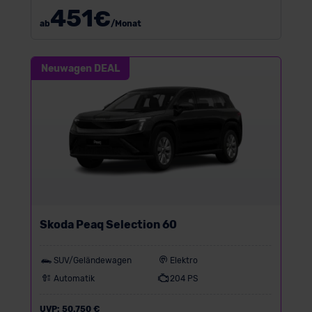
451
€
ab
/Monat
Neuwagen DEAL
Skoda Peaq Selection 60
SUV/Geländewagen
Elektro
Automatik
204 PS
UVP:
50.750 €