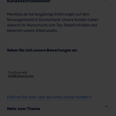
Kundenzufriedenheit!
lassen. Soweit eine Übermittlung in ein Land außerhalb
der EU erfolgt, erfolgt dies ausschließlich auf der
MeinAuto.de hat langjährige Erfahrungen auf dem
Grundlage eines Angemessenheitsbeschlusses der EU-
Neuwagenmarkt in Deutschland. Unsere Kunden haben
Kommission (Art. 45 Abs. 1 DSGVO), von
dadurch ihr Wunschauto zum Top-Rabatt erhalten und
Standarddatenschutzklauseln (Art. 46 Abs. 2 lit. c
bewerten unsere Arbeit positiv.
DSGVO) oder wenn Sie hierzu Ihre Einwilligung freiwillig
erteilen. Nähere Informationen zu den bestehenden
Datenschutzklauseln können Sie über den Kontakt zu
Sehen Sie sich unsere Bewertungen an:
unserem Datenschutzbeauftragten unter
datenschutz@meinauto.de anfordern.
Datenschutzerklärung
|
Impressum
Erfahren Sie mehr über das Urteil unserer Kunden
Mehr zum Thema