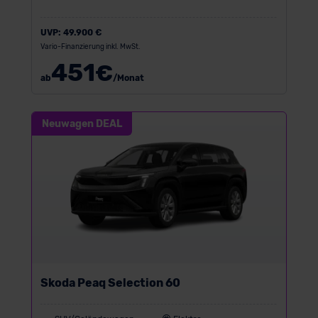
UVP:
49.900 €
Vario-Finanzierung inkl. MwSt.
451
€
ab
/Monat
Neuwagen DEAL
Skoda Peaq Selection 60