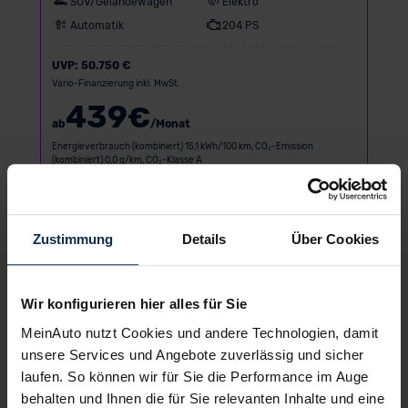
SUV/Geländewagen
Elektro
Automatik
204 PS
UVP:
50.750 €
Vario-Finanzierung inkl. MwSt.
439
€
ab
/Monat
Energieverbrauch (kombiniert) 15,1 kWh/100 km, CO₂-Emission
(kombiniert) 0,0 g/km, CO₂-Klasse A
Zustimmung
Details
Über Cookies
Deine Vorteile bei MeinAuto.de
Wir konfigurieren hier alles für Sie
MeinAuto nutzt Cookies und andere Technologien, damit
unsere Services und Angebote zuverlässig und sicher
laufen. So können wir für Sie die Performance im Auge
Volle Herstellergarantie
vom Vertragshändler vor Ort
behalten und Ihnen die für Sie relevanten Inhalte und eine