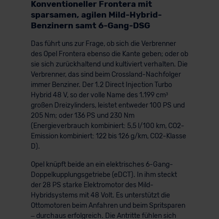
Konventioneller Frontera mit
sparsamen, agilen Mild-Hybrid-
Benzinern samt 6-Gang-DSG
Das führt uns zur Frage, ob sich die Verbrenner
des Opel Frontera ebenso die Kante geben; oder ob
sie sich zurückhaltend und kultiviert verhalten. Die
Verbrenner, das sind beim Crossland-Nachfolger
immer Benziner. Der 1.2 Direct Injection Turbo
Hybrid 48 V, so der volle Name des 1.199 cm³
großen Dreizylinders, leistet entweder 100 PS und
205 Nm; oder 136 PS und 230 Nm
(Energieverbrauch kombiniert: 5,5 l/100 km, CO2-
Emission kombiniert: 122 bis 126 g/km, CO2-Klasse
D).
Opel knüpft beide an ein elektrisches 6-Gang-
Doppelkupplungsgetriebe (eDCT). In ihm steckt
der 28 PS starke Elektromotor des Mild-
Hybridsystems mit 48 Volt. Es unterstützt die
Ottomotoren beim Anfahren und beim Spritsparen
– durchaus erfolgreich. Die Antritte fühlen sich