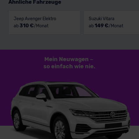
Ähnliche Fahrzeuge
Jeep Avenger Elektro
Suzuki Vitara
310 €
149 €
ab
/Monat
ab
/Monat
Mein Neuwagen
–
so einfach
wie nie.