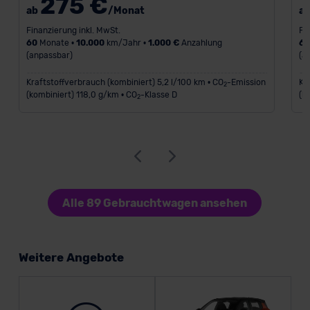
275 €
ab
/Monat
a
Finanzierung inkl. MwSt.
Fi
60
Monate •
10.000
km/Jahr •
1.000 €
Anzahlung
6
(anpassbar)
(a
Kraftstoffverbrauch (kombiniert) 5,2 l/100 km • CO
-Emission
Kr
2
(kombiniert) 118,0 g/km • CO
-Klasse D
(k
2
Alle 89 Gebrauchtwagen ansehen
Weitere Angebote