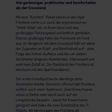
Viel geräumiger, praktischer und komfortabler
als der Crossland
Mit dem "Komfort"-Paket ziehen in den Opel
Frontera vorne u.a. auch die ergonomischen
"Intelli-Sitze" ein. In ihnen lässt sich das
großzügige Platzangebot vortrefflich genießen.
Ebenso großzügig fallen die Freiräume im Fond
aus. Im Vergleich mit dem Crossland fällt vor allem
der Zugewinn an Kopf- und Beinfreiheit auf – eine
Folge des hohen Aufbaus und des um sieben
Zentimeter längeren Radstandes. Interessant und
wohl kein Zufall ist. Der Radstand des Frontera ist
identisch mit des Opel Grandland I.
Der erste Grandland baute allerdings zehn
Zentimeter breiter. Dennoch offeriert der Frontera
seitlich noch mehr Spielraum. Zwei Erwachsene
sitzen in Reihe zwei damit auch auf der
Langstrecke bequem – kaum für Erwachsene
geeignet sind indes die zwei Zusatzsitze des 7-
Sitzers. Wir bevorzugen des Frontera als