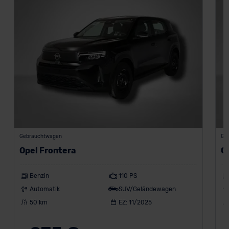
Gebrauchtwagen
Ge
Opel Frontera
O
Benzin
110 PS
Automatik
SUV/Geländewagen
50 km
EZ: 11/2025