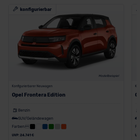
konfigurierbar
Modellbeispiel
Konfigurierbarer Neuwagen
Kon
Opel Frontera Edition
O
Benzin
SUV/Geländewagen
Farben:
Fa
UVP: 24.741 €
UV