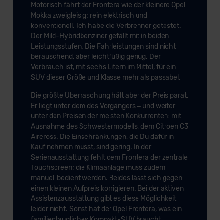
Motorisch fährt der Frontera wie der kleinere Opel
Mokka zweigleisig: rein elektrisch und
konventionell. Ich habe die Verbrenner getestet.
Der Mild-Hybridbenziner gefällt mit in beiden
Leistungsstufen. Die Fahrleistungen sind nicht
berauschend, aber leichtfüßig genug. Der
Verbrauch ist, mit sechs Litern im Mittel, für ein
SUV dieser Größe und Klasse mehr als passabel.
Die größte Überraschung hält aber der Preis parat.
Er liegt unter dem des Vorgängers – und weiter
unter den Preisen der meisten Konkurrenten: mit
Ausnahme des Schwestermodells, dem Citroen C3
Aircross. Die Einschränkungen, die Du dafür in
Kauf nehmen musst, sind gering. In der
Serienausstattung fehlt dem Frontera der zentrale
Touchscreen; die Klimaanlage muss zudem
manuell bedient werden. Beides lässt sich gegen
einen kleinen Aufpreis korrigieren. Bei der aktiven
Assistenzausstattung gibt es diese Möglichkeit
leider nicht. Sonst hat der Opel Frontera, was ein
familientaugliches Kompakt-SUV braucht.