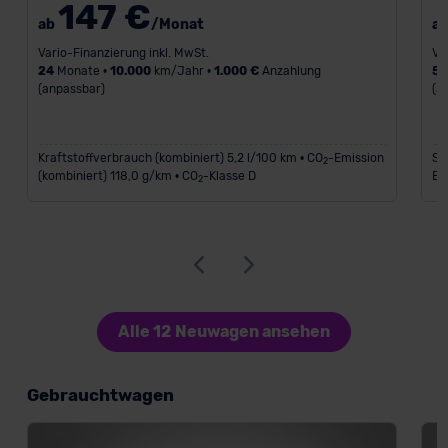
147 €
ab
/Monat
a
Vario-Finanzierung inkl. MwSt.
Va
24
Monate •
10.000
km/Jahr •
1.000 €
Anzahlung
5
(anpassbar)
(a
Kraftstoffverbrauch (kombiniert) 5,2 l/100 km • CO
-Emission
St
2
(kombiniert) 118,0 g/km • CO
-Klasse D
Em
2
Alle 12 Neuwagen ansehen
Gebrauchtwagen