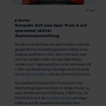
der EU erfolgt, erfolgt dies ausschließlich auf der
© Opel
Grundlage eines Angemessenheitsbeschlusses der EU-
Kommission (Art. 45 Abs. 1 DSGVO), von
▶ Kosten
Standarddatenschutzklauseln (Art. 46 Abs. 2 lit. c
Kompakt-SUV zum Spar-Preis & mit
DSGVO) oder wenn Sie hierzu Ihre Einwilligung freiwillig
sparsamer aktiver
erteilen. Nähere Informationen zu den bestehenden
Assistenzausstattung
Datenschutzklauseln können Sie über den Kontakt zu
Der Blick auf den Preis des Opel Frontera rückt die
unserem Datenschutzbeauftragten unter
gelegentlichen Ausstattungslücken freilich in ein
datenschutz@meinauto.de anfordern.
anderes, positiveres Licht. Sein Listenpreis liegt
nicht nur deutlich unter dem des Opel Mokka,
Datenschutzerklärung
|
Impressum
sondern auch zigtausend Euro unter dem eines VW
T-Roc und Skoda Karoq. Günstiger sind im Grunde
nur ein
Dacia Duster
– und der Citroen C3 Aircross.
Die elektrische Spielart des Frontera ist in der
Anschaffung logischerweise um einiges teurer: je
nach Antrieb um rund 5.000 bzw. 3.000 Euro. Im
Unterhalt kommt der
Frontera Electric
günstiger –
in Bezug auf die gesamten Autokosten dem