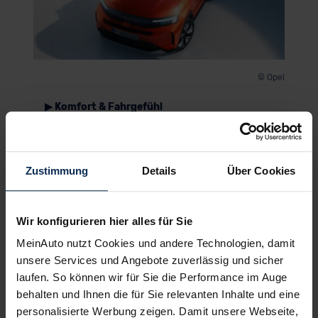
© Opel
▶ Komfort & Fahrgefühl
Ausgewogenes Fahrwerk, aber
weniger Federungskomfort als ein C3
Aircross
Zustimmung
Details
Über Cookies
Während der kann man sich im Opel Frontera auf
ein neutral abgestimmtes und gut gefedertes
Fahrverhalten verlassen. An den Komfort des C3
Wir konfigurieren hier alles für Sie
Aircross reicht der Komfort im Opel jedoch nicht
heran. Möglichkeiten, den Federungskomfort zu
MeinAuto nutzt Cookies und andere Technologien, damit
erhöhen, gibt es keine. Der Wendekreis bleibt auch
unsere Services und Angebote zuverlässig und sicher
so wie er ist: mit 11,5 Metern wenig agil. Bei der
laufen. So können wir für Sie die Performance im Auge
Fahrt mit Anhänger ist das aber ein Vorteil. Der
behalten und Ihnen die für Sie relevanten Inhalte und eine
Frontera darf 1.250 Kilo ziehen, das passt. Die
personalisierte Werbung zeigen. Damit unsere Webseite,
Dach- und Stützlast sind 50 respektive 65 Kilo