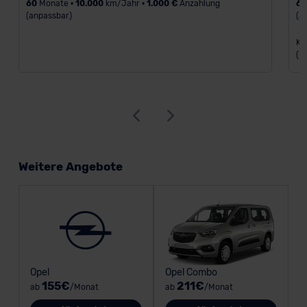
60
Monate •
10.000
km/Jahr •
1.000 €
Anzahlung
6
(anpassbar)
(a
Kr
(k
Weitere Angebote
Opel
Opel Combo
155€
211€
ab
/Monat
ab
/Monat