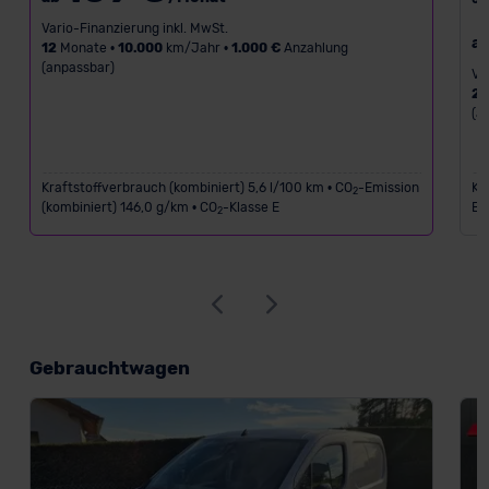
Vario-Finanzierung inkl. MwSt.
a
12
Monate •
10.000
km/Jahr •
1.000 €
Anzahlung
(anpassbar)
Va
2
(a
Kraftstoffverbrauch (kombiniert) 5,6 l/100 km • CO
-Emission
Kr
2
(kombiniert) 146,0 g/km • CO
-Klasse E
Em
2
Gebrauchtwagen