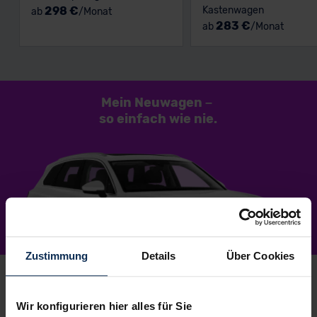
298 €
Kastenwagen
ab
/Monat
283 €
ab
/Monat
Mein Neuwagen
–
so einfach
wie nie.
Zustimmung
Details
Über Cookies
Wir konfigurieren hier alles für Sie