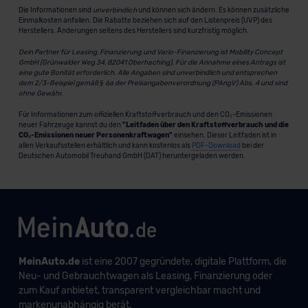
Die Informationen sind
unverbindlich
und können sich ändern. Es können zusätzliche
Einmalkosten anfallen. Die Rabatte beziehen sich auf den Listenpreis (UVP) des
Herstellers. Änderungen seitens des Herstellers sind kurzfristig möglich.
Dein Partner für Leasing, Finanzierung und Vario-Finanzierung ist Mobility Concept
GmbH (Grünwalder Weg 34, 82041 Oberhaching). Für die Annahme eines Antrags ist
eine gute Bonität erforderlich. Alle Angaben sind unverbindlich und entsprechen
dem 2/3-Beispiel gemäß § 6a der Preisangabenverordnung (PAngV) Abs. 4 und sind
ohne Gewähr.
Für Informationen zum offiziellen Kraftstoffverbrauch und den CO₂-Emissionen
neuer Fahrzeuge kannst du den
"Leitfaden über den Kraftstoffverbrauch und die
CO₂-Emissionen neuer Personenkraftwagen"
einsehen. Dieser Leitfaden ist in
allen Verkaufsstellen erhältlich und kann kostenlos als
PDF-Download
bei der
Deutschen Automobil Treuhand GmbH (DAT) heruntergeladen werden.
MeinAuto.de
ist eine 2007 gegründete, digitale Plattform, die
Neu- und Gebrauchtwagen als Leasing, Finanzierung oder
zum Kauf anbietet, transparent vergleichbar macht und
markenunabhängig berät.