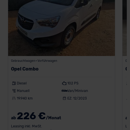
Gebrauchtwagen • Vorführwagen
Ge
Opel Combo
O
Diesel
102 PS
Manuell
Van/Minivan
19.940 km
EZ: 12/2023
226 €
ab
/Monat
a
Leasing inkl. MwSt.
Le