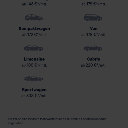
146 €*
175 €*
ab
/mtl.
ab
/mtl.
Kompaktwagen
Van
172 €*
178 €*
ab
/mtl.
ab
/mtl.
Limousine
Cabrio
180 €*
220 €*
ab
/mtl.
ab
/mtl.
Sportwagen
308 €*
ab
/mtl.
Alle Preise sind inklusive Mehrwertsteuer, es sei denn, es ist etwas anderes
angegeben.