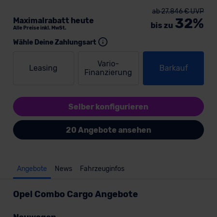
ab 27.846 € UVP
32%
Maximalrabatt heute
bis zu
Alle Preise inkl. MwSt.
Wähle Deine Zahlungsart
Vario-
Leasing
Barkauf
Finanzierung
Selber konfigurieren
20 Angebote ansehen
Angebote
News
Fahrzeuginfos
Opel Combo Cargo Angebote