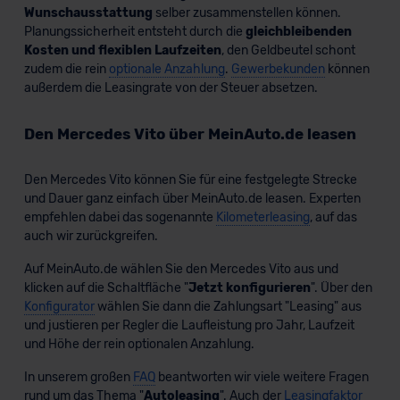
Wunschausstattung
selber zusammenstellen können.
Planungssicherheit entsteht durch die
gleichbleibenden
Kosten und flexiblen Laufzeiten
, den Geldbeutel schont
zudem die rein
optionale Anzahlung
.
Gewerbekunden
können
außerdem die Leasingrate von der Steuer absetzen.
Den Mercedes Vito über MeinAuto.de leasen
Den Mercedes Vito können Sie für eine festgelegte Strecke
und Dauer ganz einfach über MeinAuto.de leasen. Experten
empfehlen dabei das sogenannte
Kilometerleasing
, auf das
Mercedes eVito Tourer
auch wir zurückgreifen.
Auf MeinAuto.de wählen Sie den Mercedes Vito aus und
klicken auf die Schaltfläche "
Jetzt konfigurieren
". Über den
Konfigurator
wählen Sie dann die Zahlungsart "Leasing" aus
und justieren per Regler die Laufleistung pro Jahr, Laufzeit
Verkauf startet in Kürze
und Höhe der rein optionalen Anzahlung.
In unserem großen
FAQ
beantworten wir viele weitere Fragen
rund um das Thema "
Autoleasing
". Auch der
Leasingfaktor