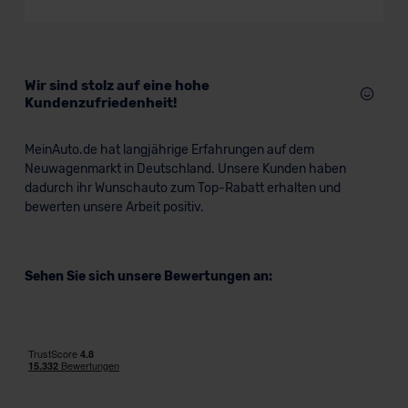
Verkauf startet in Kürze
Bald verfügbar
Wir sind stolz auf eine hohe
Kundenzufriedenheit!
MeinAuto.de hat langjährige Erfahrungen auf dem
Neuwagenmarkt in Deutschland. Unsere Kunden haben
dadurch ihr Wunschauto zum Top-Rabatt erhalten und
bewerten unsere Arbeit positiv.
Mercedes Vito Tourer
Sehen Sie sich unsere Bewertungen an:
Nutzfahrzeug
Verkauf startet in Kürze