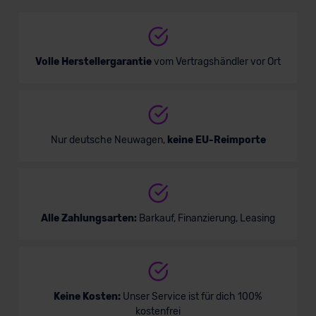
Verkauf startet in Kürze
Bald verfügbar
Volle Herstellergarantie
vom Vertragshändler vor Ort
Nur deutsche Neuwagen,
keine EU-Reimporte
Alle Zahlungsarten:
Barkauf, Finanzierung, Leasing
Mercedes Vito Mixto
Nutzfahrzeug
Keine Kosten:
Unser Service ist für dich 100%
kostenfrei