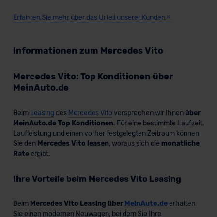
Bald verfügbar
Erfahren Sie mehr über das Urteil unserer Kunden
KI-generiert
Informationen zum Mercedes Vito
Mercedes Vito: Top Konditionen über
MeinAuto.de
Beim
Leasing
des
Mercedes Vito
versprechen wir Ihnen
über
Mercedes eVito Kastenwagen
MeinAuto.de Top Konditionen
. Für eine bestimmte Laufzeit,
Laufleistung und einen vorher festgelegten Zeitraum können
Sie den
Mercedes Vito leasen
, woraus sich die
monatliche
Nutzfahrzeug
Rate
ergibt.
Ihre Vorteile beim Mercedes Vito Leasing
Verkauf startet in Kürze
Beim
Mercedes Vito Leasing über
MeinAuto.de
erhalten
Bald verfügbar
Sie einen modernen Neuwagen, bei dem Sie Ihre