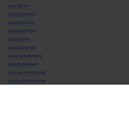
Leasing Van
Leasing Benzin
Leasing Diesel
Leasing Elektro
Leasing Gas
Leasing Hybrid
Leasing Automatik
Leasing Manuell
Leasing Frontantrieb
Leasing Heckantrieb
Leasing Allradantrieb
Weitere Themen
Sparsamste Diesel: Spritsparende Neuwagen mit Dieselmotor
Mild-Hybrid Modelle: Diese Modelle sind die besten