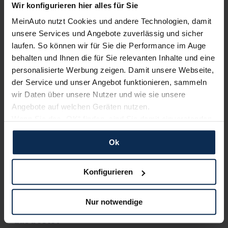
Neuwagen und Motoren mit Euro 6d
Wir konfigurieren hier alles für Sie
All Inclusive Finanzierung
MeinAuto nutzt Cookies und andere Technologien, damit
All Inclusive Leasing Gewerbe
unsere Services und Angebote zuverlässig und sicher
Finanzierung ohne Schufa
laufen. So können wir für Sie die Performance im Auge
behalten und Ihnen die für Sie relevanten Inhalte und eine
Testberichte
personalisierte Werbung zeigen. Damit unsere Webseite,
der Service und unser Angebot funktionieren, sammeln
wir Daten über unsere Nutzer und wie sie unsere
KI-generiert
Angebote auf welchen Geräten nutzen.
Wenn Sie das „OK“ finden, sind Sie damit einverstanden
und erlauben uns Cookies für unseren Service zu
Ok
verwenden und diese Daten an Dritte weiterzugeben,
etwa an unsere Marketingpartner. Falls Sie dem nicht
zustimmen möchten, beschränken wir uns auf die
Konfigurieren
wesentlichen Cookies. Leider können wir unsere Inhalte
dann nicht auf Sie zuschneiden und Sie somit nicht
Mercedes-Benz Vito Kastenwagen (Test
Nur notwendige
perfekt auf dem Weg zu Ihrem Neuwagen unterstützen.
2023): Ist das teuerste Mittelklasse-LCV auch
Sie können die Einstellungen jederzeit anpassen oder
das beste?