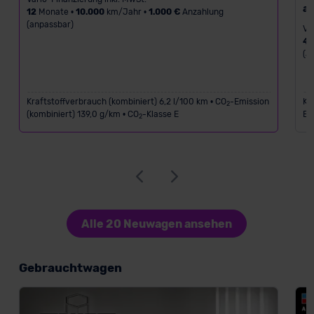
a
12
Monate •
10.000
km/Jahr •
1.000 €
Anzahlung
(anpassbar)
Va
4
(a
Kraftstoffverbrauch (kombiniert) 6,2 l/100 km • CO
-Emission
Kr
2
(kombiniert) 139,0 g/km • CO
-Klasse E
Em
2
Alle 20 Neuwagen ansehen
Gebrauchtwagen