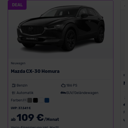
DEAL
Neuwagen
Mazda CX-30 Homura
Kon
M
Benzin
186 PS
Automatik
SUV/Geländewagen
Farben:
UVP: 37.541 €
Fa
109 €
ab
/Monat
UV
Vario-Finanzierung inkl. MwSt.