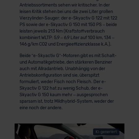
Antriebssortiments sehen wir kritischer. In der
leisen Kritik stehen bei uns die zwei Liter großen
Vierzylinder-Sauger: der e-Skyactiv G 122 mit 122
PS sowie der e-Skyactiv G 150 mit 150 PS – beide
leisten jeweils 213 Nm (Kraftstoffverbrauch
kombiniert WLTP: 5,9 – 6,9 Liter auf 100 km, 134 –
146 g/km CO2 und Energieeffizienzklasse k.A.).
Beide “e-Skyactiv G”-Motoren gibt es mit Schalt-
und Automatikgetriebe, den stärkeren Benziner
auch mit Allradantrieb. Unabhängig von der
Antriebskonfiguration sind sie, überspitzt
formuliert, weder Fisch noch Fleisch. Der e-
Skyactiv G 122 hat zu wenig Schub, der e-
Skyactiv G 150 kaum mehr – ausgesprochen
sparsam ist, trotz Mildhybrid-System, weder der
eine noch der andere.
KI-generiert