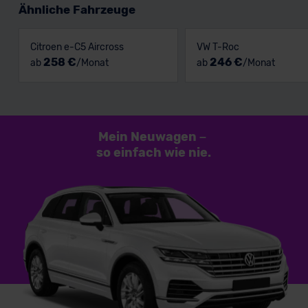
Ähnliche Fahrzeuge
Citroen e-C5 Aircross
VW T-Roc
258 €
246 €
ab
/Monat
ab
/Monat
Mein Neuwagen
–
so einfach
wie nie.