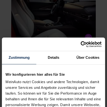
© Mazda
Zustimmung
Details
Über Cookies
Sicherheits-Enthusiast mit direkt
abgestimmtem Fahrwerk
Wir konfigurieren hier alles für Sie
Für diese Einschätzung ist wesentlich der dritte
MeinAuto nutzt Cookies und andere Technologien, damit
Motor verantwortlich, der e-Skyactiv X 186 mit 186
unsere Services und Angebote zuverlässig und sicher
PS und 240 Nm (Kraftstoffverbrauch kombiniert
laufen. So können wir für Sie die Performance im Auge
WLTP: 5,6 – 6,6 Liter auf 100 km, 128 – 149 g/km
behalten und Ihnen die für Sie relevanten Inhalte und eine
CO2 und Energieeffizienzklasse k.A.). Er kombiniert
personalisierte Werbung zeigen. Damit unsere Webseite,
einerseits geschickt die Kompressionszündung