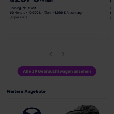
ab
/Monat
a
Leasing inkl. MwSt.
Le
60
Monate •
10.000
km/Jahr •
1.000 €
Anzahlung
6
(anpassbar)
(a
Alle 39 Gebrauchtwagen ansehen
Weitere Angebote