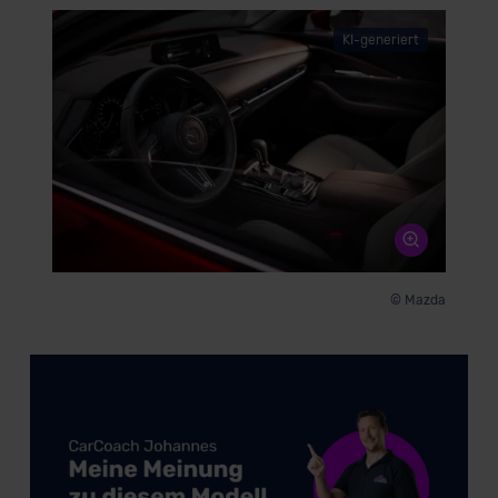
der EU erfolgt, erfolgt dies ausschließlich auf der
KI-generiert
Grundlage eines Angemessenheitsbeschlusses der EU-
Kommission (Art. 45 Abs. 1 DSGVO), von
Standarddatenschutzklauseln (Art. 46 Abs. 2 lit. c
DSGVO) oder wenn Sie hierzu Ihre Einwilligung freiwillig
erteilen. Nähere Informationen zu den bestehenden
Datenschutzklauseln können Sie über den Kontakt zu
unserem Datenschutzbeauftragten unter
datenschutz@meinauto.de anfordern.
Datenschutzerklärung
|
Impressum
© Mazda