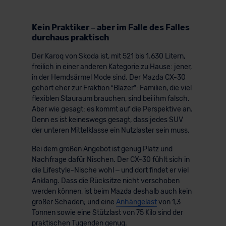
Kein Praktiker – aber im Falle des Falles
durchaus praktisch
Der Karoq von Skoda ist, mit 521 bis 1.630 Litern,
freilich in einer anderen Kategorie zu Hause: jener,
in der Hemdsärmel Mode sind. Der Mazda CX-30
gehört eher zur Fraktion “Blazer”: Familien, die viel
flexiblen Stauraum brauchen, sind bei ihm falsch.
Aber wie gesagt: es kommt auf die Perspektive an.
Denn es ist keineswegs gesagt, dass jedes SUV
der unteren Mittelklasse ein Nutzlaster sein muss.
Bei dem großen Angebot ist genug Platz und
Nachfrage dafür Nischen. Der CX-30 fühlt sich in
die Lifestyle-Nische wohl – und dort findet er viel
Anklang. Dass die Rücksitze nicht verschoben
werden können, ist beim Mazda deshalb auch kein
großer Schaden; und eine
Anhängelast
von 1,3
Tonnen sowie eine Stützlast von 75 Kilo sind der
praktischen Tugenden genug.