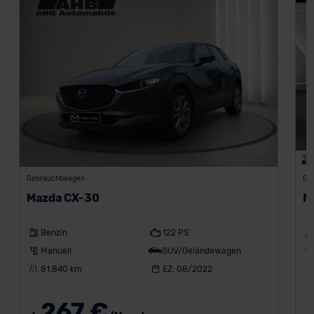
Gebrauchtwagen
Ge
Mazda CX-30
M
Benzin
122 PS
Manuell
SUV/Geländewagen
81.840 km
EZ: 08/2022
267 €