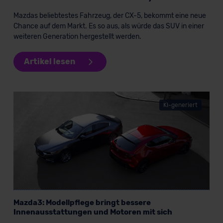
Grundlage eines Angemessenheitsbeschlusses der EU-
Kommission (Art. 45 Abs. 1 DSGVO), von
Mazdas beliebtestes Fahrzeug, der CX-5, bekommt eine neue
Standarddatenschutzklauseln (Art. 46 Abs. 2 lit. c
Chance auf dem Markt. Es so aus, als würde das SUV in einer
DSGVO) oder wenn Sie hierzu Ihre Einwilligung freiwillig
weiteren Generation hergestellt werden.
erteilen. Nähere Informationen zu den bestehenden
Datenschutzklauseln können Sie über den Kontakt zu
Artikel lesen
unserem Datenschutzbeauftragten unter
datenschutz@meinauto.de anfordern.
KI-generiert
Datenschutzerklärung
|
Impressum
Mazda3: Modellpflege bringt bessere
Innenausstattungen und Motoren mit sich