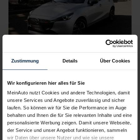
Mazda2 (Test 2023): Wirkt der alte Mazda-Mini mit
dem 2. Facelift wieder frisch?
Zustimmung
Details
Über Cookies
Weitere Artikel im Automagazin
Wir konfigurieren hier alles für Sie
MeinAuto nutzt Cookies und andere Technologien, damit
Mazdas CX-60 (Test 2023): Neues Jahr, neuer Motor
Mazda MX-5 Roadster Homura (Test 2023): Feuer und
unsere Services und Angebote zuverlässig und sicher
Flamme?
laufen. So können wir für Sie die Performance im Auge
DS 3 (Test 2023): Crossback-Zusatz gestrichen,
behalten und Ihnen die für Sie relevanten Inhalte und eine
Technik und Optik gepflegt
personalisierte Werbung zeigen. Damit unsere Webseite,
Mazda CX-5 Homura (Test 2022): Facelift trifft 2023er-
der Service und unser Angebot funktionieren, sammeln
Top-Ausstattung
wir Daten über unsere Nutzer und wie sie unsere
Mazda MX-30 oder Hyundai Kona Elektro: Welches