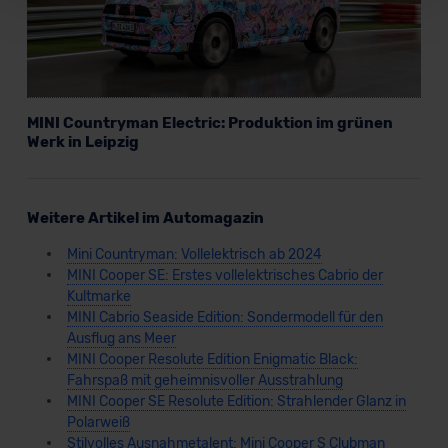
Für alle beschriebenen Technologien und Cookies gilt –
soweit keine detaillierteren Angaben erfolgen: Wir
beabsichtigen nicht, diese Daten an Empfänger
außerhalb der EU zu übermitteln oder dort verarbeiten zu
lassen. Soweit eine Übermittlung in ein Land außerhalb
MINI Countryman Electric: Produktion im grünen
der EU erfolgt, erfolgt dies ausschließlich auf der
Werk in Leipzig
Grundlage eines Angemessenheitsbeschlusses der EU-
Kommission (Art. 45 Abs. 1 DSGVO), von
Standarddatenschutzklauseln (Art. 46 Abs. 2 lit. c
Weitere Artikel im Automagazin
DSGVO) oder wenn Sie hierzu Ihre Einwilligung freiwillig
erteilen. Nähere Informationen zu den bestehenden
Mini Countryman: Vollelektrisch ab 2024
Datenschutzklauseln können Sie über den Kontakt zu
MINI Cooper SE: Erstes vollelektrisches Cabrio der
unserem Datenschutzbeauftragten unter
Kultmarke
datenschutz@meinauto.de anfordern.
MINI Cabrio Seaside Edition: Sondermodell für den
Ausflug ans Meer
MINI Cooper Resolute Edition Enigmatic Black:
Datenschutzerklärung
|
Impressum
Fahrspaß mit geheimnisvoller Ausstrahlung
MINI Cooper SE Resolute Edition: Strahlender Glanz in
Polarweiß
Stilvolles Ausnahmetalent: Mini Cooper S Clubman