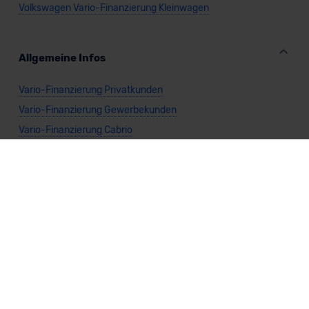
Volkswagen Vario-Finanzierung Kleinwagen
Allgemeine Infos
Vario-Finanzierung Privatkunden
Vario-Finanzierung Gewerbekunden
Vario-Finanzierung Cabrio
Vario-Finanzierung Kombi
Vario-Finanzierung Kompaktwagen
Vario-Finanzierung Limousine
Vario-Finanzierung Nutzfahrzeug
Vario-Finanzierung SUV
Vario-Finanzierung Sportwagen
Vario-Finanzierung Van
Vario-Finanzierung Benzin