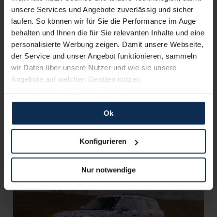
Artikel lesen
unsere Services und Angebote zuverlässig und sicher
laufen. So können wir für Sie die Performance im Auge
behalten und Ihnen die für Sie relevanten Inhalte und eine
personalisierte Werbung zeigen. Damit unsere Webseite,
KI-generiert
der Service und unser Angebot funktionieren, sammeln
wir Daten über unsere Nutzer und wie sie unsere
Angebote auf welchen Geräten nutzen.
Wenn Sie das „OK“ finden, sind Sie damit einverstanden
und erlauben uns Cookies für unseren Service zu
Ok
verwenden und diese Daten an Dritte weiterzugeben,
etwa an unsere Marketingpartner. Falls Sie dem nicht
zustimmen möchten, beschränken wir uns auf die
Konfigurieren
MINI: Spike wird digitaler Begleiter der neuen
wesentlichen Cookies. Leider können wir unsere Inhalte
Modelle
dann nicht auf Sie zuschneiden und Sie somit nicht
Nur notwendige
perfekt auf dem Weg zu Ihrem Neuwagen unterstützen.
KI-generiert
Sie können die Einstellungen jederzeit anpassen oder
widerrufen.