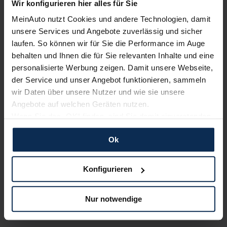
Wir konfigurieren hier alles für Sie
MeinAuto nutzt Cookies und andere Technologien, damit
Nachrichten
unsere Services und Angebote zuverlässig und sicher
laufen. So können wir für Sie die Performance im Auge
KI-generiert
behalten und Ihnen die für Sie relevanten Inhalte und eine
personalisierte Werbung zeigen. Damit unsere Webseite,
der Service und unser Angebot funktionieren, sammeln
wir Daten über unsere Nutzer und wie sie unsere
Angebote auf welchen Geräten nutzen.
Wenn Sie das „OK“ finden, sind Sie damit einverstanden
und erlauben uns Cookies für unseren Service zu
Ok
verwenden und diese Daten an Dritte weiterzugeben,
etwa an unsere Marketingpartner. Falls Sie dem nicht
Maserati Grecale: I am a Barbie Car
zustimmen möchten, beschränken wir uns auf die
Konfigurieren
Maserati trifft auf Mattel: Der italienische
wesentlichen Cookies. Leider können wir unsere Inhalte
Sportwagenhersteller und der US-amerikanische
dann nicht auf Sie zuschneiden und Sie somit nicht
Spielzeughersteller haben für den Maserati Grecale eine
Nur notwendige
perfekt auf dem Weg zu Ihrem Neuwagen unterstützen.
außergewöhnlich Sonderedition entworfen: ein pinkes Barbie-
Sie können die Einstellungen jederzeit anpassen oder
Auto.
widerrufen.