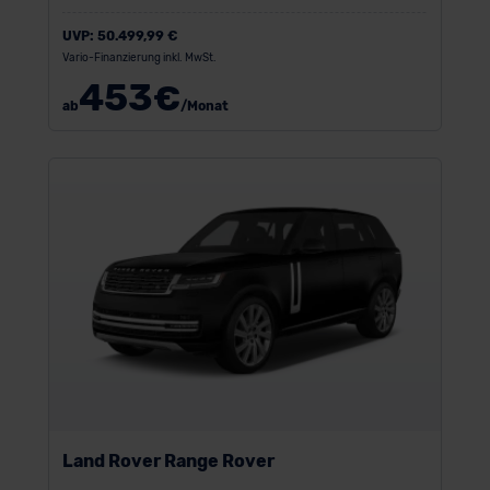
UVP:
50.499,99 €
Vario-Finanzierung inkl. MwSt.
453
€
ab
/Monat
Land Rover Range Rover