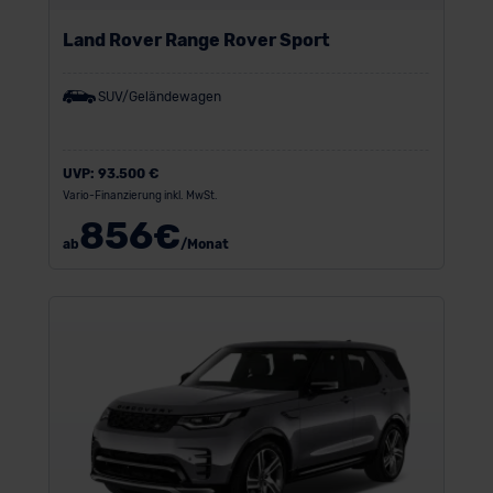
Land Rover Range Rover Sport
SUV/Geländewagen
UVP:
93.500 €
Vario-Finanzierung inkl. MwSt.
856
€
ab
/Monat