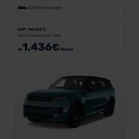
SUV/Geländewagen
UVP:
146.100 €
Vario-Finanzierung inkl. MwSt.
1.436
€
ab
/Monat