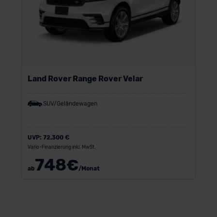
Land Rover Range Rover Velar
SUV/Geländewagen
UVP:
72.300 €
Vario-Finanzierung inkl. MwSt.
748
€
ab
/Monat