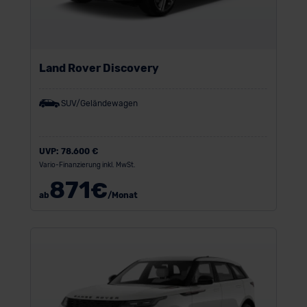
Land Rover Discovery
SUV/Geländewagen
UVP:
78.600 €
Vario-Finanzierung inkl. MwSt.
871
€
ab
/Monat