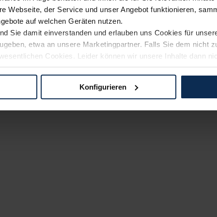
e Webseite, der Service und unser Angebot funktionieren, samm
ngebote auf welchen Geräten nutzen.
ind Sie damit einverstanden und erlauben uns Cookies für unse
rzugeben, etwa an unsere Marketingpartner. Falls Sie dem nicht
wesentlichen Cookies. Leider können wir unsere Inhalte dann ni
 dem Weg zu Ihrem Neuwagen unterstützen. Sie können die Einste
Konfigurieren
logien und Cookies gilt – soweit keine detaillierteren Angaben e
ger außerhalb der EU zu übermitteln oder dort verarbeiten zu la
rhalb der EU erfolgt, erfolgt dies ausschließlich auf der Grundl
 der EU-Kommission (Art. 45 Abs. 1 DSGVO), von Standarddate
n Sie hierzu Ihre Einwilligung freiwillig erteilen. Nähere Infor
 Sie über den Kontakt zu unserem Datenschutzbeauftragten un
pressum