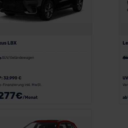
xus LBX
Le
SUV/Geländewagen
P:
32.990 €
UV
o-Finanzierung inkl. MwSt.
Var
277
€
/Monat
ab