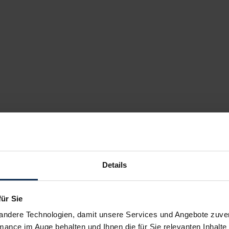
Details
für Sie
andere Technologien, damit unsere Services und Angebote zuverl
mance im Auge behalten und Ihnen die für Sie relevanten Inhalte 