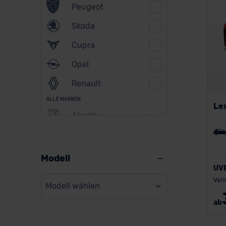
Peugeot
Skoda
Cupra
Opel
Renault
ALLE MARKEN
Le
Abarth
Alfa Romeo
Alpine
Modell
UV
Audi
Vari
Modell wählen
BMW
ab
BYD