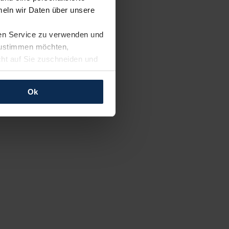
eln wir Daten über unsere
ren Service zu verwenden und
 zustimmen möchten,
cht auf Sie zuschneiden und
llungen jederzeit anpassen
Ok
rfolgen: Wir beabsichtigen
ssen. Soweit eine
age eines
nschutzklauseln (Art. 46
mationen zu den bestehenden
ter datenschutz@meinauto.de