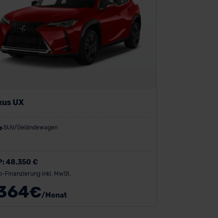
xus UX
SUV/Geländewagen
P:
48.350 €
o-Finanzierung inkl. MwSt.
364
€
/Monat