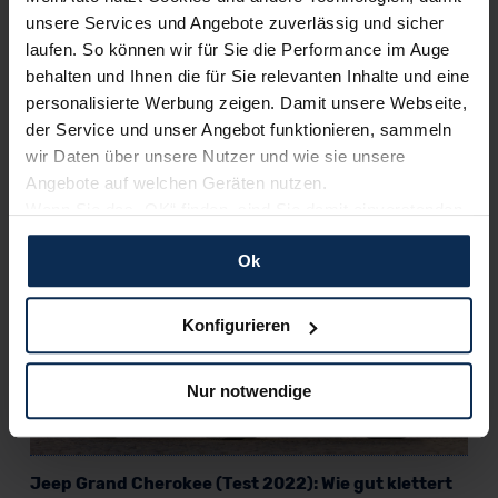
unsere Services und Angebote zuverlässig und sicher
laufen. So können wir für Sie die Performance im Auge
behalten und Ihnen die für Sie relevanten Inhalte und eine
personalisierte Werbung zeigen. Damit unsere Webseite,
der Service und unser Angebot funktionieren, sammeln
wir Daten über unsere Nutzer und wie sie unsere
Land Rover Defender oder Jeep Wrangler (Test
Angebote auf welchen Geräten nutzen.
2022): Welche Legende fährt sicherer im Gelände?
Wenn Sie das „OK“ finden, sind Sie damit einverstanden
und erlauben uns Cookies für unseren Service zu
Ok
verwenden und diese Daten an Dritte weiterzugeben,
KI-generiert
etwa an unsere Marketingpartner. Falls Sie dem nicht
zustimmen möchten, beschränken wir uns auf die
Konfigurieren
wesentlichen Cookies. Leider können wir unsere Inhalte
dann nicht auf Sie zuschneiden und Sie somit nicht
Nur notwendige
perfekt auf dem Weg zu Ihrem Neuwagen unterstützen.
Sie können die Einstellungen jederzeit anpassen oder
widerrufen.
Jeep Grand Cherokee (Test 2022): Wie gut klettert