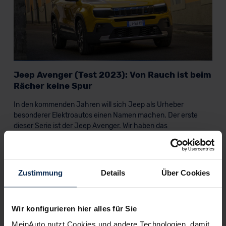
Jeep Avenger (Test 2023): Von Rauch ist beim
Rächer keine Spur
In den kommenden Jahren will sich Jeep als Urheber
besonderer Elektroautos einen Namen machen. Der erste
dieser Serie ist der Jeep Avenger. Wir haben das
batterieelektrische B-Segment-SUV im Test.
Artikel lesen
Zustimmung
Details
Über Cookies
KI-generiert
Wir konfigurieren hier alles für Sie
MeinAuto nutzt Cookies und andere Technologien, damit