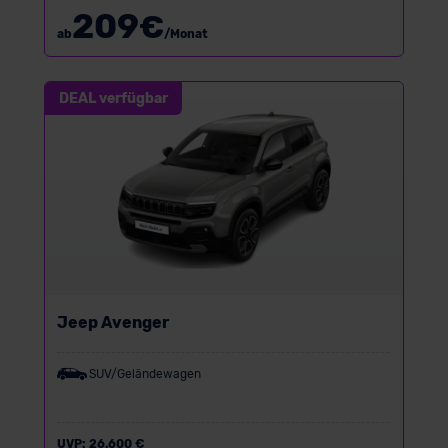
209
€
ab
/Monat
DEAL verfügbar
Jeep Avenger
SUV/Geländewagen
UVP:
26.600 €