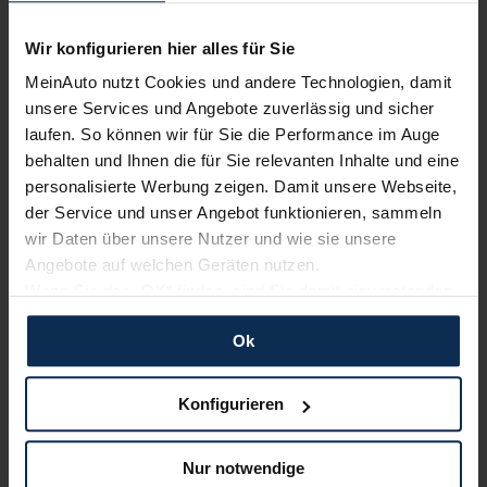
Wir konfigurieren hier alles für Sie
MeinAuto nutzt Cookies und andere Technologien, damit
unsere Services und Angebote zuverlässig und sicher
laufen. So können wir für Sie die Performance im Auge
Jeep Grand Cherokee (Test 2022): Wie gut klettert
behalten und Ihnen die für Sie relevanten Inhalte und eine
Generation V mit dem Plug-in-Hybrid?
personalisierte Werbung zeigen. Damit unsere Webseite,
der Service und unser Angebot funktionieren, sammeln
wir Daten über unsere Nutzer und wie sie unsere
Weitere Artikel im Automagazin
Angebote auf welchen Geräten nutzen.
Wenn Sie das „OK“ finden, sind Sie damit einverstanden
zum Automagazin
und erlauben uns Cookies für unseren Service zu
Ok
verwenden und diese Daten an Dritte weiterzugeben,
etwa an unsere Marketingpartner. Falls Sie dem nicht
Nachrichten
zustimmen möchten, beschränken wir uns auf die
Konfigurieren
wesentlichen Cookies. Leider können wir unsere Inhalte
dann nicht auf Sie zuschneiden und Sie somit nicht
KI-generiert
Nur notwendige
perfekt auf dem Weg zu Ihrem Neuwagen unterstützen.