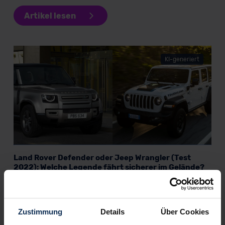
Artikel lesen
KI-generiert
Land Rover Defender oder Jeep Wrangler (Test
2022): Welche Legende fährt sicherer im Gelände?
KI-generiert
Zustimmung
Details
Über Cookies