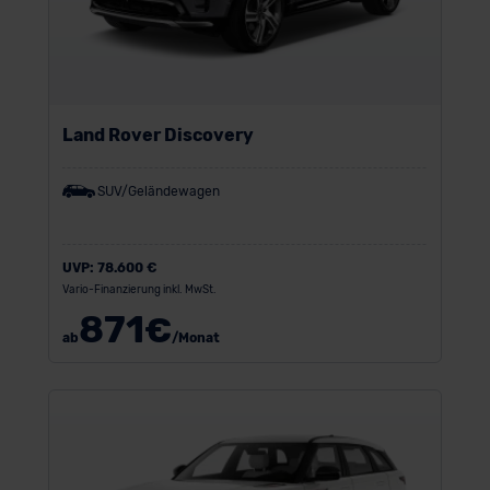
Land Rover Discovery
SUV/Geländewagen
UVP:
78.600 €
Vario-Finanzierung inkl. MwSt.
871
€
ab
/Monat