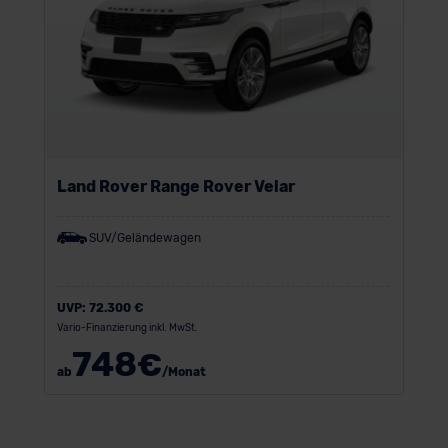
Land Rover Range Rover Velar
SUV/Geländewagen
UVP:
72.300 €
Vario-Finanzierung inkl. MwSt.
748
€
ab
/Monat