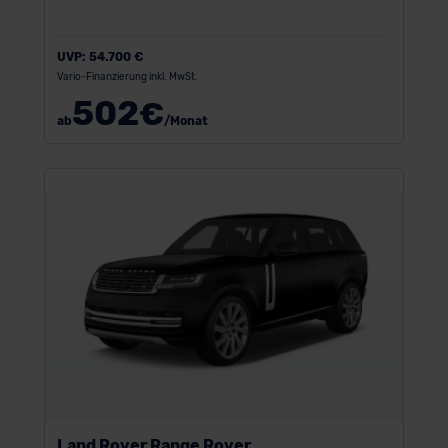
UVP:
54.700 €
Vario-Finanzierung inkl. MwSt.
502
€
ab
/Monat
Land Rover Range Rover