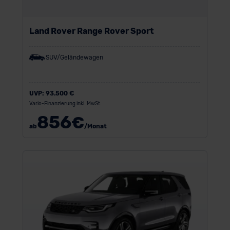
Land Rover Range Rover Sport
SUV/Geländewagen
UVP:
93.500 €
Vario-Finanzierung inkl. MwSt.
856
€
ab
/Monat