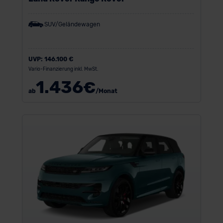
SUV/Geländewagen
UVP:
146.100 €
Vario-Finanzierung inkl. MwSt.
1.436
€
ab
/Monat