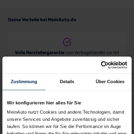
Deine Vorteile bei MeinAuto.de
Volle Herstellergarantie
vom Vertragshändler vor Ort
Zustimmung
Details
Über Cookies
Nur deutsche Neuwagen,
keine EU-Reimporte
Wir konfigurieren hier alles für Sie
MeinAuto nutzt Cookies und andere Technologien, damit
Alle Zahlungsarten:
Barkauf, Finanzierung, Leasing
unsere Services und Angebote zuverlässig und sicher
laufen. So können wir für Sie die Performance im Auge
behalten und Ihnen die für Sie relevanten Inhalte und eine