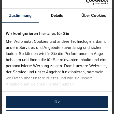
Wir sind stolz auf eine hohe
Kundenzufriedenheit!
Zustimmung
Details
Über Cookies
MeinAuto.de hat langjährige Erfahrungen auf dem
Neuwagenmarkt in Deutschland. Unsere Kunden haben
Wir konfigurieren hier alles für Sie
dadurch ihr Wunschauto zum Top-Rabatt erhalten und
bewerten unsere Arbeit positiv.
MeinAuto nutzt Cookies und andere Technologien, damit
unsere Services und Angebote zuverlässig und sicher
laufen. So können wir für Sie die Performance im Auge
behalten und Ihnen die für Sie relevanten Inhalte und eine
Sehen Sie sich unsere Bewertungen an:
personalisierte Werbung zeigen. Damit unsere Webseite,
der Service und unser Angebot funktionieren, sammeln
wir Daten über unsere Nutzer und wie sie unsere
Angebote auf welchen Geräten nutzen.
Wenn Sie das „OK“ finden, sind Sie damit einverstanden
und erlauben uns Cookies für unseren Service zu
Ok
verwenden und diese Daten an Dritte weiterzugeben,
Erfahren Sie mehr über das Urteil unserer Kunden
etwa an unsere Marketingpartner. Falls Sie dem nicht