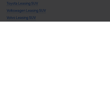
Toyota Leasing SUV
Volkswagen Leasing SUV
Volvo Leasing SUV
Allgemeine Infos
Leasing Privatkunden
Leasing Gewerbekunden
Leasing Cabrio
Leasing Kombi
Leasing Kompaktwagen
Leasing Limousine
Leasing Kleinwagen
Leasing Nutzfahrzeug
Leasing Sportwagen