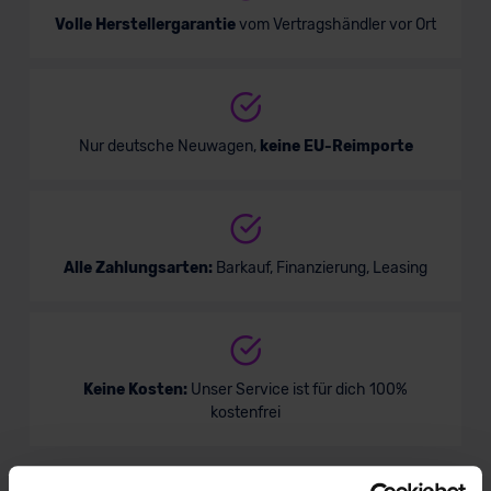
Volle Herstellergarantie
vom Vertragshändler vor Ort
Nur deutsche Neuwagen,
keine EU-Reimporte
Alle Zahlungsarten:
Barkauf, Finanzierung, Leasing
Keine Kosten:
Unser Service ist für dich 100%
kostenfrei