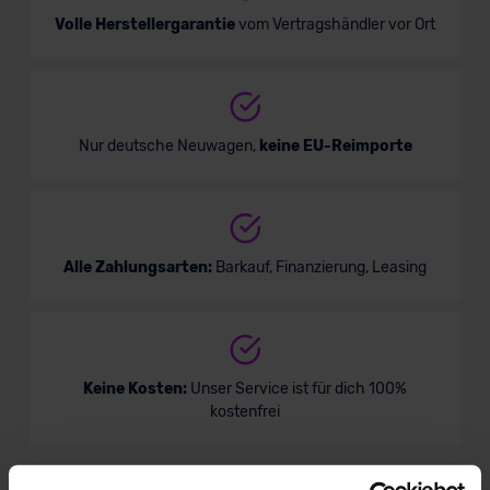
Volle Herstellergarantie
vom Vertragshändler vor Ort
Nur deutsche Neuwagen,
keine EU-Reimporte
Alle Zahlungsarten:
Barkauf, Finanzierung, Leasing
Keine Kosten:
Unser Service ist für dich 100%
kostenfrei