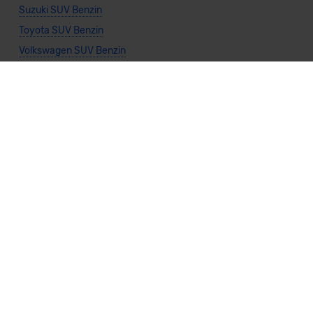
Suzuki SUV Benzin
Toyota SUV Benzin
Volkswagen SUV Benzin
Volvo SUV Benzin
Allgemeine Infos
SUV kaufen
Vario-Finanzierung SUV
Leasing SUV
SUV Diesel
SUV Elektro
SUV Gas
SUV Hybrid
SUV Automatik