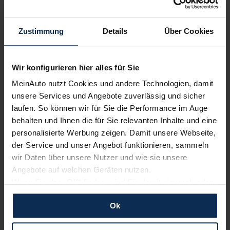
Wir sind stolz auf eine hohe
Kundenzufriedenheit!
Zustimmung
Details
Über Cookies
MeinAuto.de hat langjährige Erfahrungen auf dem
Neuwagenmarkt in Deutschland. Unsere Kunden haben
Wir konfigurieren hier alles für Sie
dadurch ihr Wunschauto zum Top-Rabatt erhalten und
bewerten unsere Arbeit positiv.
MeinAuto nutzt Cookies und andere Technologien, damit
unsere Services und Angebote zuverlässig und sicher
laufen. So können wir für Sie die Performance im Auge
behalten und Ihnen die für Sie relevanten Inhalte und eine
Sehen Sie sich unsere Bewertungen an:
personalisierte Werbung zeigen. Damit unsere Webseite,
der Service und unser Angebot funktionieren, sammeln
wir Daten über unsere Nutzer und wie sie unsere
Angebote auf welchen Geräten nutzen.
Wenn Sie das „OK“ finden, sind Sie damit einverstanden
und erlauben uns Cookies für unseren Service zu
Ok
verwenden und diese Daten an Dritte weiterzugeben,
Erfahren Sie mehr über das Urteil unserer Kunden
etwa an unsere Marketingpartner. Falls Sie dem nicht