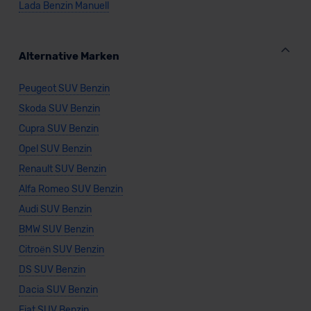
Lada Benzin Manuell
unserem Datenschutzbeauftragten unter
datenschutz@meinauto.de anfordern.
Alternative Marken
Datenschutzerklärung
|
Impressum
Peugeot SUV Benzin
Skoda SUV Benzin
Cupra SUV Benzin
Opel SUV Benzin
Renault SUV Benzin
Alfa Romeo SUV Benzin
Audi SUV Benzin
BMW SUV Benzin
Citroën SUV Benzin
DS SUV Benzin
Dacia SUV Benzin
Fiat SUV Benzin