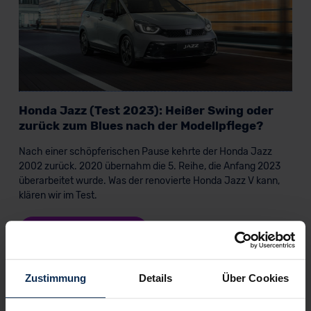
Honda Jazz (Test 2023): Heißer Swing oder
zurück zum Blues nach der Modellpflege?
Nach einer schöpferischen Pause kehrte der Honda Jazz
2002 zurück. 2020 übernahm die 5. Reihe, die Anfang 2023
überarbeitet wurde. Was der renovierte Honda Jazz V kann,
klären wir im Test.
Artikel lesen
Zustimmung
Details
Über Cookies
KI-generiert