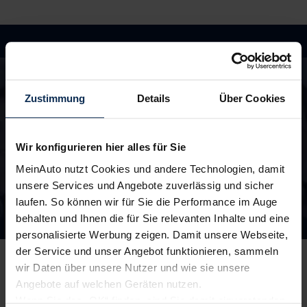
Hast du Fragen?
In unseren FAQ findest du Antworten rund um
die Themen Fahrzeuge, Finanzierung und
Zustimmung
Details
Über Cookies
Lieferzeiten
Wir konfigurieren hier alles für Sie
zu den FAQ
MeinAuto nutzt Cookies und andere Technologien, damit
unsere Services und Angebote zuverlässig und sicher
laufen. So können wir für Sie die Performance im Auge
behalten und Ihnen die für Sie relevanten Inhalte und eine
Unsere Top Marken
personalisierte Werbung zeigen. Damit unsere Webseite,
der Service und unser Angebot funktionieren, sammeln
wir Daten über unsere Nutzer und wie sie unsere
Angebote auf welchen Geräten nutzen.
Wenn Sie das „OK“ finden, sind Sie damit einverstanden