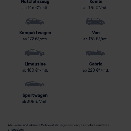
Nutzfahrzeug
Kombi
146 €*
175 €*
ab
/mtl.
ab
/mtl.
Kompaktwagen
Van
172 €*
178 €*
ab
/mtl.
ab
/mtl.
Limousine
Cabrio
180 €*
220 €*
ab
/mtl.
ab
/mtl.
Sportwagen
308 €*
ab
/mtl.
Alle Preise sind inklusive Mehrwertsteuer, es sei denn, es ist etwas anderes
angegeben.