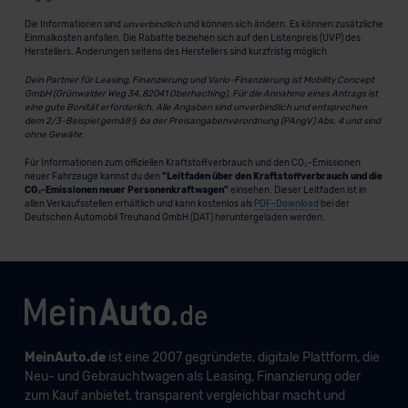
Die Informationen sind
unverbindlich
und können sich ändern. Es können zusätzliche
Einmalkosten anfallen. Die Rabatte beziehen sich auf den Listenpreis (UVP) des
Herstellers. Änderungen seitens des Herstellers sind kurzfristig möglich.
Dein Partner für Leasing, Finanzierung und Vario-Finanzierung ist Mobility Concept
GmbH (Grünwalder Weg 34, 82041 Oberhaching). Für die Annahme eines Antrags ist
eine gute Bonität erforderlich. Alle Angaben sind unverbindlich und entsprechen
dem 2/3-Beispiel gemäß § 6a der Preisangabenverordnung (PAngV) Abs. 4 und sind
ohne Gewähr.
Für Informationen zum offiziellen Kraftstoffverbrauch und den CO₂-Emissionen
neuer Fahrzeuge kannst du den
"Leitfaden über den Kraftstoffverbrauch und die
CO₂-Emissionen neuer Personenkraftwagen"
einsehen. Dieser Leitfaden ist in
allen Verkaufsstellen erhältlich und kann kostenlos als
PDF-Download
bei der
Deutschen Automobil Treuhand GmbH (DAT) heruntergeladen werden.
MeinAuto.de
ist eine 2007 gegründete, digitale Plattform, die
Neu- und Gebrauchtwagen als Leasing, Finanzierung oder
zum Kauf anbietet, transparent vergleichbar macht und