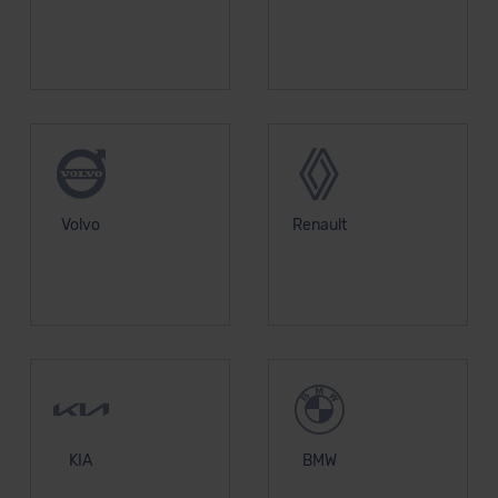
DSGVO) oder wenn Sie hierzu Ihre Einwilligung freiwillig
erteilen. Nähere Informationen zu den bestehenden
Datenschutzklauseln können Sie über den Kontakt zu
unserem Datenschutzbeauftragten unter
datenschutz@meinauto.de anfordern.
Datenschutzerklärung
|
Impressum
Volvo
Renault
KIA
BMW