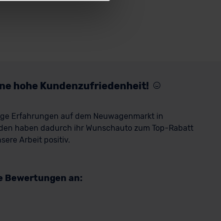
ssen. Soweit eine
age eines
nschutzklauseln (Art. 46
mationen zu den bestehenden
ter datenschutz@meinauto.de
eine hohe Kundenzufriedenheit!
rige Erfahrungen auf dem Neuwagenmarkt in
den haben dadurch ihr Wunschauto zum Top-Rabatt
ere Arbeit positiv.
re Bewertungen an: