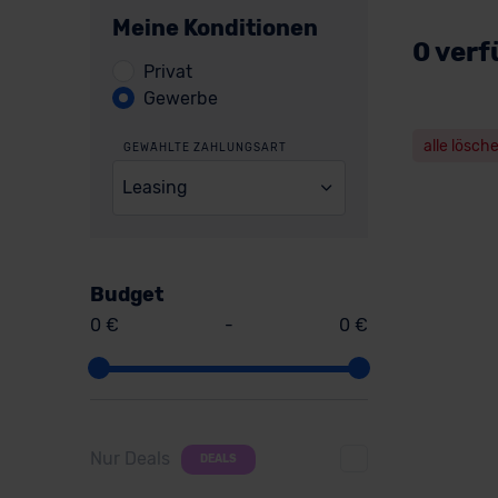
Meine Konditionen
0 verf
Privat
Gewerbe
alle lösch
GEWÄHLTE ZAHLUNGSART
Leasing
Budget
0 €
-
0 €
Nur Deals
DEALS