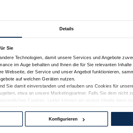
Details
für Sie
andere Technologien, damit unsere Services und Angebote zuverl
mance im Auge behalten und Ihnen die für Sie relevanten Inhalte 
e Webseite, der Service und unser Angebot funktionieren, samm
ngebote auf welchen Geräten nutzen.
ind Sie damit einverstanden und erlauben uns Cookies für unse
rzugeben, etwa an unsere Marketingpartner. Falls Sie dem nicht
wesentlichen Cookies. Leider können wir unsere Inhalte dann ni
 dem Weg zu Ihrem Neuwagen unterstützen. Sie können die Einste
Konfigurieren
logien und Cookies gilt – soweit keine detaillierteren Angaben e