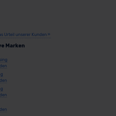
as Urteil unserer Kunden
ve Marken
sing
den
ng
den
ng
den
g
den