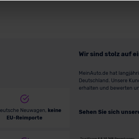
ger außerhalb der EU zu übermitteln oder dort verarbeiten zu la
rhalb der EU erfolgt, erfolgt dies ausschließlich auf der Grundl
 der EU-Kommission (Art. 45 Abs. 1 DSGVO), von Standarddate
n Sie hierzu Ihre Einwilligung freiwillig erteilen. Nähere Infor
 Sie über den Kontakt zu unserem Datenschutzbeauftragten un
Wir sind stolz auf 
pressum
MeinAuto.de hat langjäh
Deutschland. Unsere Kun
erhalten und bewerten uns
deutsche Neuwagen,
keine
Sehen Sie sich unse
EU-Reimporte