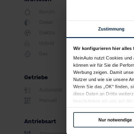
Hyundai
Benzin
Jeep
Diesel
Zustimmung
KIA
Elektro
Hybrid
Land Rover
Wir konfigurieren hier alles 
Gas
Lexus
MeinAuto nutzt Cookies und 
können wir für Sie die Perfor
MINI
Werbung zeigen. Damit unser
Getriebe
Mazda
Nutzer und wie sie unsere A
Wenn Sie das „OK“ finden, s
Mercedes
Automatik
diese Daten an Dritte weite
Mitsubishi
Manuell
beschränken wir uns auf die 
Sie somit nicht perfekt auf
Nissan
oder widerrufen.
Nur notwendige
Antriebsart
Opel
Für alle beschriebenen Techno
Allradantrieb