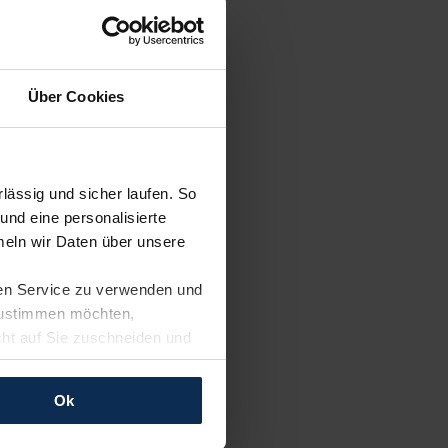
Über Cookies
ässig und sicher laufen. So
und eine personalisierte
eln wir Daten über unsere
ren Service zu verwenden und
 zustimmen möchten,
cht auf Sie zuschneiden und
llungen jederzeit anpassen
Ok
rfolgen: Wir beabsichtigen