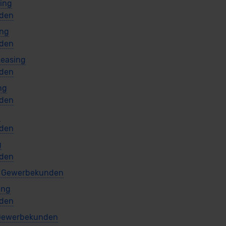
sing
den
ing
den
Leasing
den
ng
den
g
den
g
den
g Gewerbekunden
ing
den
 Gewerbekunden