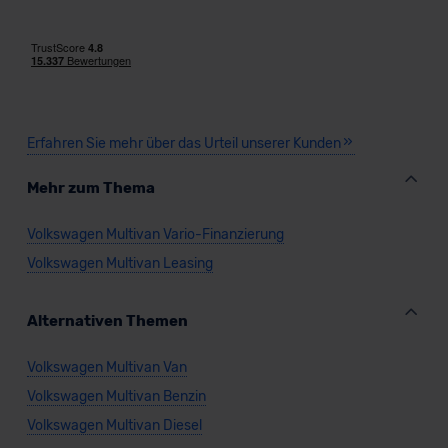
Standarddatenschutzklauseln (Art. 46 Abs. 2 lit. c
Van/Minivan
DSGVO) oder wenn Sie hierzu Ihre Einwilligung freiwillig
erteilen. Nähere Informationen zu den bestehenden
Datenschutzklauseln können Sie über den Kontakt zu
Verkauf startet in Kürze
unserem Datenschutzbeauftragten unter
datenschutz@meinauto.de anfordern.
Erfahren Sie mehr über das Urteil unserer Kunden
Datenschutzerklärung
|
Impressum
Mehr zum Thema
Volkswagen Multivan Vario-Finanzierung
Volkswagen Multivan Leasing
Alternativen Themen
Volkswagen Multivan Van
Volkswagen Multivan Benzin
Volkswagen Multivan Diesel