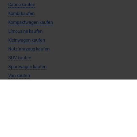
Cabrio kaufen
Kombi kaufen
Kompaktwagen kaufen
Limousine kaufen
Kleinwagen kaufen
Nutzfahrzeug kaufen
SUV kaufen
Sportwagen kaufen
Van kaufen
Benzin kaufen
Diesel kaufen
Elektro kaufen
Gas kaufen
Hybrid kaufen
Automatik kaufen