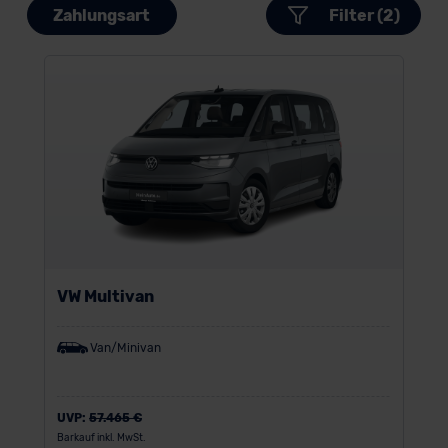
Zahlungsart
Filter (2)
VW Multivan
Van/Minivan
UVP:
57.465 €
Barkauf inkl. MwSt.