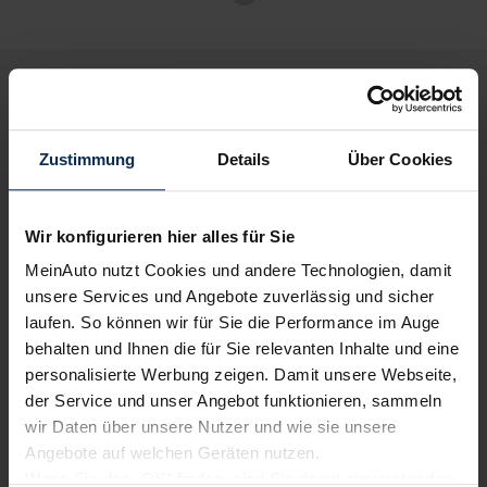
VW Multivan ENERGY
Deine Vorteile bei MeinAuto.de
Verkauf startet in Kürze
Zustimmung
Details
Über Cookies
Volle Herstellergarantie
vom Vertragshändler vor Ort
Bald verfügbar
Wir konfigurieren hier alles für Sie
MeinAuto nutzt Cookies und andere Technologien, damit
unsere Services und Angebote zuverlässig und sicher
laufen. So können wir für Sie die Performance im Auge
Nur deutsche Neuwagen,
keine EU-Reimporte
behalten und Ihnen die für Sie relevanten Inhalte und eine
personalisierte Werbung zeigen. Damit unsere Webseite,
der Service und unser Angebot funktionieren, sammeln
wir Daten über unsere Nutzer und wie sie unsere
Alle Zahlungsarten:
Barkauf, Finanzierung, Leasing
Angebote auf welchen Geräten nutzen.
VW Multivan Plug-in-Hybrid ENERGY
Wenn Sie das „OK“ finden, sind Sie damit einverstanden