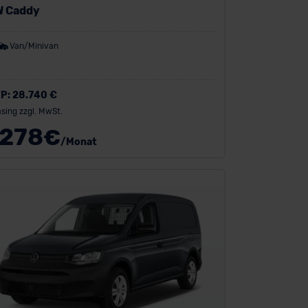
W Caddy
Van/Minivan
P:
28.740 €
sing zzgl. MwSt.
278
€
/Monat