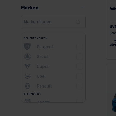
Marken
UV
Leas
BELIEBTE MARKEN
ab
Peugeot
Skoda
Cupra
Opel
Renault
ALLE MARKEN
Abarth
Alfa Romeo