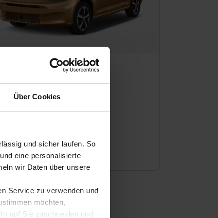
 Caddy Plug-in-Hybrid
Über Cookies
P:
37.230 €
sing zzgl. MwSt.
ässig und sicher laufen. So
344
€
und eine personalisierte
/Monat
eln wir Daten über unsere
ren Service zu verwenden und
 zustimmen möchten,
cht auf Sie zuschneiden und