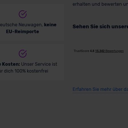
erhalten und bewerten uns
ld verfügbar
B
deutsche Neuwagen,
keine
Sehen Sie sich unse
EU-Reimporte
e Kosten:
Unser Service ist
ür dich 100% kostenfrei
 Caddy Kombi
VW
Erfahren Sie mehr über d
Kombi
kauf startet in Kürze
Ve