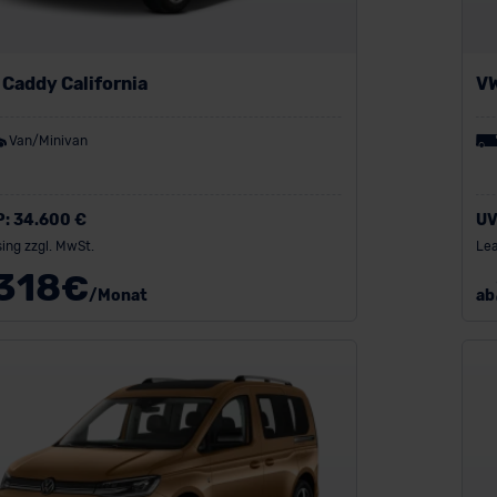
Caddy California
VW
Van/Minivan
P:
34.600 €
UV
ing zzgl. MwSt.
Lea
318
€
/Monat
ab