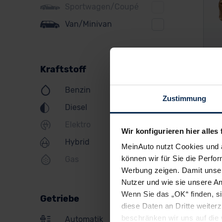
Sportwagen/Coupé
Jeep
Van/Minivan
KIA
Land Rover
VW
Kraftstoff
Lexus
Benzin
MINI
Zustimmung
Diesel
Mazda
Elektro
Mercedes
UV
Wir konfigurieren hier alles 
Leas
Hybrid
MeinAuto nutzt Cookies und 
Mitsubishi
können wir für Sie die Perfor
Gas
ab
Nissan
Werbung zeigen. Damit unser
Nutzer und wie sie unsere A
Opel
Wenn Sie das „OK“ finden, s
Getriebe
Peugeot
diese Daten an Dritte weite
Nicht 
beschränken wir uns auf die 
Automatik