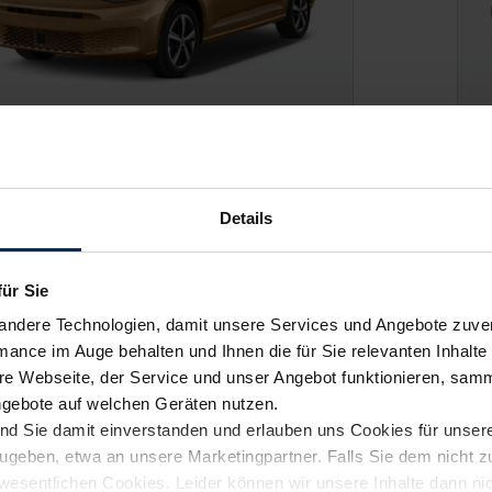
 Caddy Maxi Plug-in-Hybrid
VW
Details
P:
40.490 €
UV
für Sie
ing zzgl. MwSt.
Lea
andere Technologien, damit unsere Services und Angebote zuverl
375
€
mance im Auge behalten und Ihnen die für Sie relevanten Inhalte 
/Monat
ab
e Webseite, der Service und unser Angebot funktionieren, samm
ngebote auf welchen Geräten nutzen.
ind Sie damit einverstanden und erlauben uns Cookies für unse
rzugeben, etwa an unsere Marketingpartner. Falls Sie dem nicht
verfügbare Modelle
wesentlichen Cookies. Leider können wir unsere Inhalte dann ni