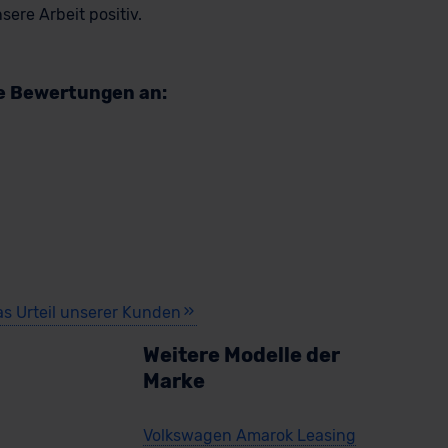
ere Arbeit positiv.
ald verfügbar
re Bewertungen an:
 Caddy Maxi ENERGY
as Urteil unserer Kunden
Weitere Modelle der
Marke
rkauf startet in Kürze
Volkswagen Amarok Leasing