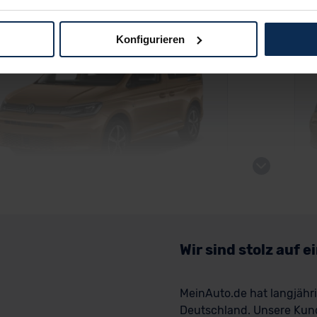
 dem Weg zu Ihrem Neuwagen unterstützen. Sie können die Einste
ld verfügbar
B
Konfigurieren
logien und Cookies gilt – soweit keine detaillierteren Angaben e
ger außerhalb der EU zu übermitteln oder dort verarbeiten zu la
rhalb der EU erfolgt, erfolgt dies ausschließlich auf der Grundl
 der EU-Kommission (Art. 45 Abs. 1 DSGVO), von Standarddate
n Sie hierzu Ihre Einwilligung freiwillig erteilen. Nähere Infor
 Sie über den Kontakt zu unserem Datenschutzbeauftragten un
pressum
 Caddy ENERGY
V
Wir sind stolz auf 
MeinAuto.de hat langjäh
kauf startet in Kürze
Ve
Deutschland. Unsere Kun