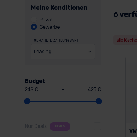
Meine Konditionen
6 verf
Privat
Gewerbe
alle lösch
GEWÄHLTE ZAHLUNGSART
Leasing
Budget
249 €
-
425 €
Nur Deals
DEALS
VW