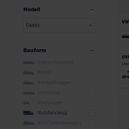
Alpine
Modell
Audi
VW 
Caddy
BMW
BYD
Bauform
Citroen
UV
Cupra
Cabrio/Roadster
Leas
DS
Kombi
ab
Kompaktwagen
Dacia
Limousine
Fiat
Kleinwagen
Ford
Nutzfahrzeug
Honda
SUV/Geländewagen
Hyundai