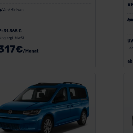
V
Van/Minivan
P:
31.565 €
ing zzgl. MwSt.
UV
317
€
Lea
/Monat
ab