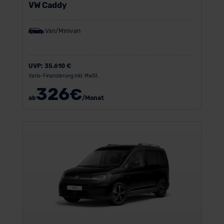
VW Caddy
Van/Minivan
UVP:
35.610 €
Vario-Finanzierung inkl. MwSt.
326
€
ab
/Monat