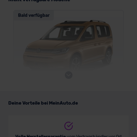
lassen. Soweit eine Übermittlung in ein Land außerhalb
der EU erfolgt, erfolgt dies ausschließlich auf der
Bald verfügbar
Grundlage eines Angemessenheitsbeschlusses der EU-
Kommission (Art. 45 Abs. 1 DSGVO), von
Standarddatenschutzklauseln (Art. 46 Abs. 2 lit. c
DSGVO) oder wenn Sie hierzu Ihre Einwilligung freiwillig
erteilen. Nähere Informationen zu den bestehenden
Datenschutzklauseln können Sie über den Kontakt zu
unserem Datenschutzbeauftragten unter
datenschutz@meinauto.de anfordern.
Datenschutzerklärung
|
Impressum
VW Caddy ENERGY
Deine Vorteile bei MeinAuto.de
Verkauf startet in Kürze
Volle Herstellergarantie
vom Vertragshändler vor Ort