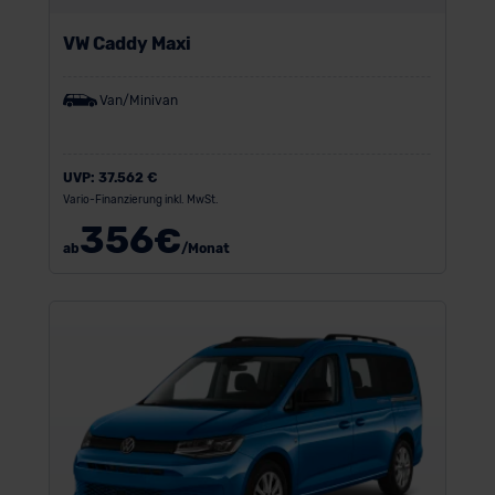
VW Caddy Maxi
Van/Minivan
UVP:
37.562 €
Vario-Finanzierung inkl. MwSt.
356
€
ab
/Monat