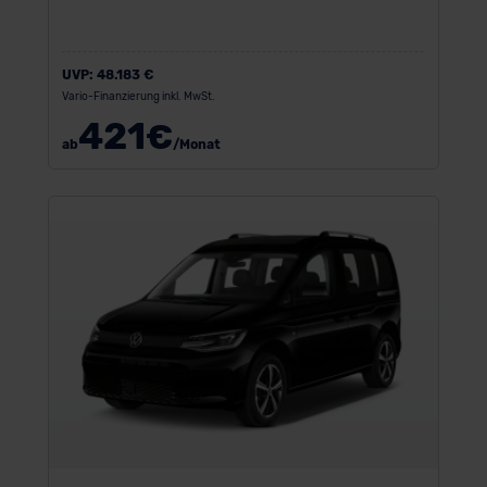
UVP:
48.183 €
Vario-Finanzierung inkl. MwSt.
421
€
ab
/Monat