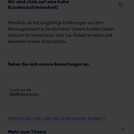
Wir sind stolz auf eine hohe
Kundenzufriedenheit!
Bald verfügbar
MeinAuto.de hat langjährige Erfahrungen auf dem
Neuwagenmarkt in Deutschland. Unsere Kunden haben
dadurch ihr Wunschauto zum Top-Rabatt erhalten und
bewerten unsere Arbeit positiv.
Sehen Sie sich unsere Bewertungen an:
VW Caddy Kombi
Kombi
Erfahren Sie mehr über das Urteil unserer Kunden
Verkauf startet in Kürze
Mehr zum Thema