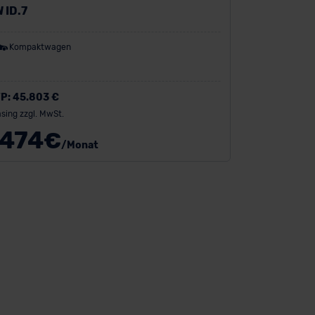
 ID.7
Kompaktwagen
P:
45.803 €
sing zzgl. MwSt.
474
€
/Monat