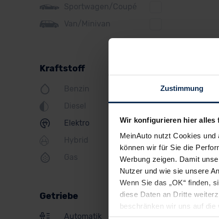
Sportwagen/Coupé
Jeep
Van/Minivan
KIA
Land Rover
Kraftstoff
Lexus
Zustimmung
Benzin
MINI
Diesel
Mazda
Wir konfigurieren hier alles 
Elektro
Mercedes
MeinAuto nutzt Cookies und 
Hybrid
Mitsubishi
können wir für Sie die Perfor
Gas
Werbung zeigen. Damit unser
Nissan
Nutzer und wie sie unsere A
Opel
Wenn Sie das „OK“ finden, s
diese Daten an Dritte weite
Getriebe
Peugeot
beschränken wir uns auf die 
Automatik
Sie somit nicht perfekt auf