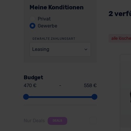
Meine Konditionen
2 verf
Privat
Gewerbe
alle lösch
GEWÄHLTE ZAHLUNGSART
Leasing
Budget
470 €
-
558 €
Nur Deals
DEALS