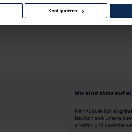
Konfigurieren
logien und Cookies gilt – soweit keine detaillierteren Angaben e
ger außerhalb der EU zu übermitteln oder dort verarbeiten zu la
rhalb der EU erfolgt, erfolgt dies ausschließlich auf der Grundl
 der EU-Kommission (Art. 45 Abs. 1 DSGVO), von Standarddate
n Sie hierzu Ihre Einwilligung freiwillig erteilen. Nähere Infor
 Sie über den Kontakt zu unserem Datenschutzbeauftragten un
pressum
Wir sind stolz auf 
MeinAuto.de hat langjäh
Deutschland. Unsere Kun
erhalten und bewerten uns