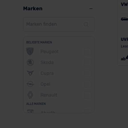
VW 
Marken
UV
BELIEBTE MARKEN
Leas
Peugeot
ab
Skoda
Cupra
Opel
Renault
ALLE MARKEN
Abarth
Alfa Romeo