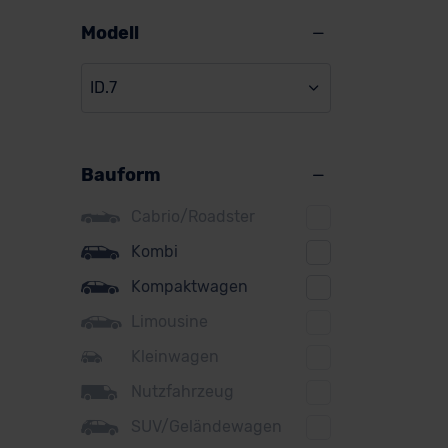
Alpine
Modell
Audi
ID.7
BMW
BYD
Bauform
Citroen
Cupra
Cabrio/Roadster
DS
Kombi
Kompaktwagen
Dacia
Limousine
Fiat
Kleinwagen
Ford
Nutzfahrzeug
Honda
SUV/Geländewagen
Hyundai