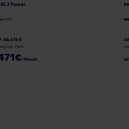
ID.7 Tourer
VW
Kombi
P:
46.475 €
UV
ing zzgl. MwSt.
Lea
471
€
/Monat
ab