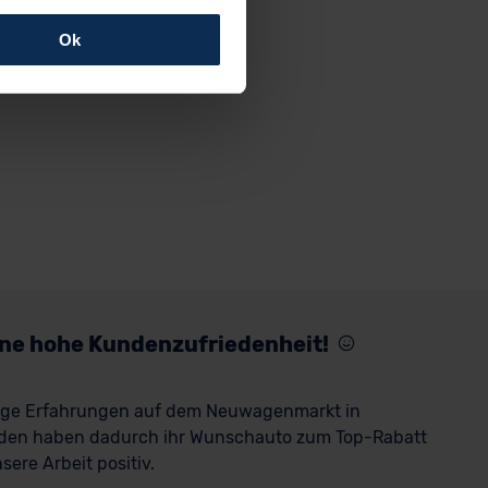
Ok
rfolgen: Wir beabsichtigen
ssen. Soweit eine
age eines
nschutzklauseln (Art. 46
mationen zu den bestehenden
ter datenschutz@meinauto.de
eine hohe Kundenzufriedenheit!
rige Erfahrungen auf dem Neuwagenmarkt in
den haben dadurch ihr Wunschauto zum Top-Rabatt
ere Arbeit positiv.