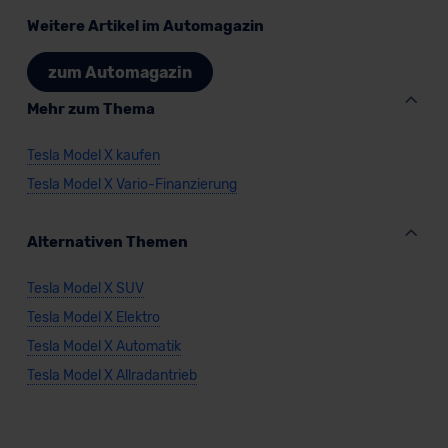
Datenschutzklauseln können Sie über den Kontakt zu
Weitere Artikel im Automagazin
unserem Datenschutzbeauftragten unter
datenschutz@meinauto.de anfordern.
zum Automagazin
Mehr zum Thema
Datenschutzerklärung
|
Impressum
Tesla Model X kaufen
Tesla Model X Vario-Finanzierung
Alternativen Themen
Tesla Model X SUV
Tesla Model X Elektro
Tesla Model X Automatik
Tesla Model X Allradantrieb