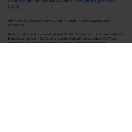
Kastenwagen Selbstausbau: Diese 10 Modelle eignen sich
(2026)
Alle Preise sind inklusive Mehrwertsteuer, es sei denn, es ist etwas anderes
angegeben.
Die Informationen sind
unverbindlich
und können sich ändern. Es können zusätzliche
Einmalkosten anfallen. Die Rabatte beziehen sich auf den Listenpreis (UVP) des
Herstellers. Änderungen seitens des Herstellers sind kurzfristig möglich.
Dein Partner für Leasing, Finanzierung und Vario-Finanzierung ist Mobility Concept
GmbH (Grünwalder Weg 34, 82041 Oberhaching). Für die Annahme eines Antrags ist
eine gute Bonität erforderlich. Alle Angaben sind unverbindlich und entsprechen
dem 2/3-Beispiel gemäß § 6a der Preisangabenverordnung (PAngV) Abs. 4 und sind
ohne Gewähr.
Für Informationen zum offiziellen Kraftstoffverbrauch und den CO₂-Emissionen
neuer Fahrzeuge kannst du den
"Leitfaden über den Kraftstoffverbrauch und die
CO₂-Emissionen neuer Personenkraftwagen"
einsehen. Dieser Leitfaden ist in
allen Verkaufsstellen erhältlich und kann kostenlos als
PDF-Download
bei der
Deutschen Automobil Treuhand GmbH (DAT) heruntergeladen werden.