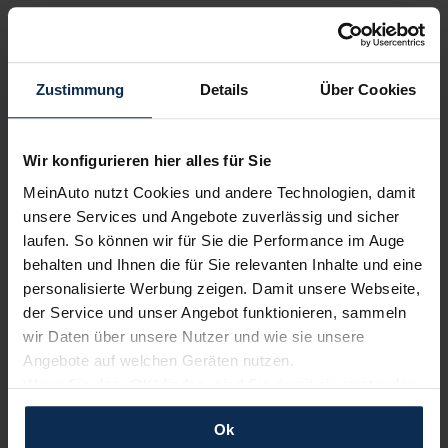
Erfahren Sie mehr über das Urteil unserer Kunden
Zustimmung
Details
Über Cookies
Nachrichten
Wir konfigurieren hier alles für Sie
KI-generiert
MeinAuto nutzt Cookies und andere Technologien, damit
unsere Services und Angebote zuverlässig und sicher
laufen. So können wir für Sie die Performance im Auge
behalten und Ihnen die für Sie relevanten Inhalte und eine
personalisierte Werbung zeigen. Damit unsere Webseite,
der Service und unser Angebot funktionieren, sammeln
wir Daten über unsere Nutzer und wie sie unsere
Angebote auf welchen Geräten nutzen.
Tesla wird günstiger: Model 3 soll weniger als
Wenn Sie das „OK“ finden, sind Sie damit einverstanden
40.000 Euro kosten
und erlauben uns Cookies für unseren Service zu
Ok
Tesla hat angekündigt, die Preise seiner Fahrzeuge in
verwenden und diese Daten an Dritte weiterzugeben,