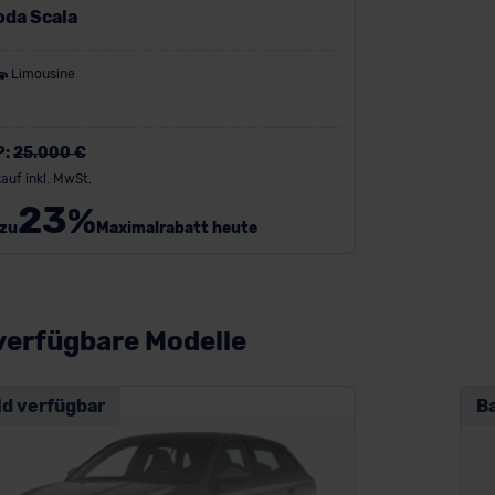
oda Scala
Limousine
P:
25.000 €
auf inkl. MwSt.
23
%
 zu
Maximalrabatt heute
verfügbare Modelle
ld verfügbar
B