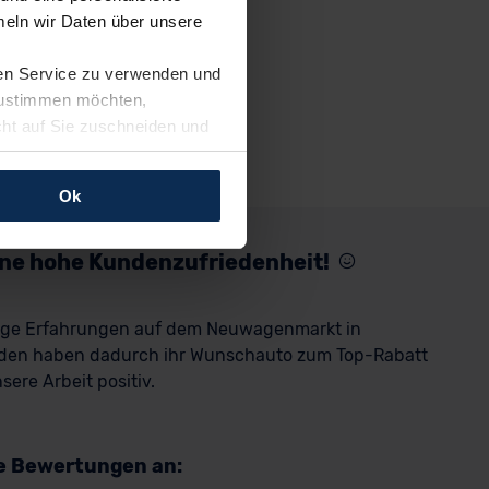
eln wir Daten über unsere
ren Service zu verwenden und
 zustimmen möchten,
cht auf Sie zuschneiden und
llungen jederzeit anpassen
Ok
rfolgen: Wir beabsichtigen
ssen. Soweit eine
eine hohe Kundenzufriedenheit!
age eines
nschutzklauseln (Art. 46
rige Erfahrungen auf dem Neuwagenmarkt in
mationen zu den bestehenden
den haben dadurch ihr Wunschauto zum Top-Rabatt
ter datenschutz@meinauto.de
ere Arbeit positiv.
re Bewertungen an: