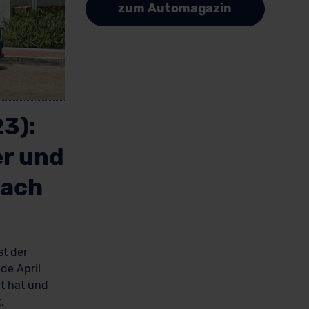
zum Automagazin
3):
er und
nach
st der
de April
rt hat und
.