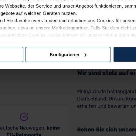
e Webseite, der Service und unser Angebot funktionieren, samm
ngebote auf welchen Geräten nutzen.
ind Sie damit einverstanden und erlauben uns Cookies für unse
rzugeben, etwa an unsere Marketingpartner. Falls Sie dem nicht
wesentlichen Cookies. Leider können wir unsere Inhalte dann ni
 dem Weg zu Ihrem Neuwagen unterstützen. Sie können die Einste
Konfigurieren
logien und Cookies gilt – soweit keine detaillierteren Angaben e
ger außerhalb der EU zu übermitteln oder dort verarbeiten zu la
Wir sind stolz auf 
rhalb der EU erfolgt, erfolgt dies ausschließlich auf der Grundl
 der EU-Kommission (Art. 45 Abs. 1 DSGVO), von Standarddate
MeinAuto.de hat langjäh
n Sie hierzu Ihre Einwilligung freiwillig erteilen. Nähere Infor
Deutschland. Unsere Kun
 Sie über den Kontakt zu unserem Datenschutzbeauftragten un
erhalten und bewerten uns
pressum
deutsche Neuwagen,
keine
Sehen Sie sich unse
EU-Reimporte