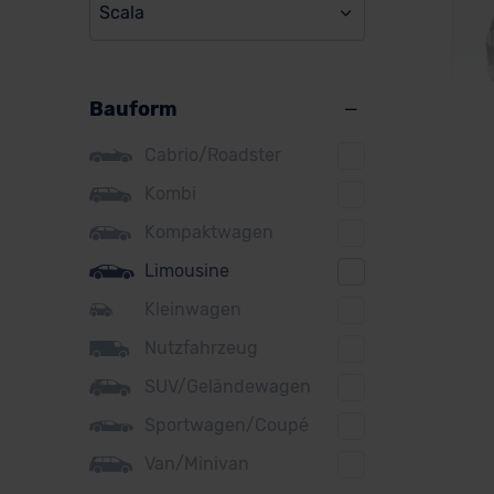
Scala
BMW
BYD
Bauform
Citroen
Cupra
Cabrio/Roadster
DS
Kombi
Sko
Kompaktwagen
Dacia
Limousine
Fiat
Kleinwagen
Ford
Ver
Nutzfahrzeug
Honda
SUV/Geländewagen
Hyundai
Sportwagen/Coupé
Jeep
Van/Minivan
KIA