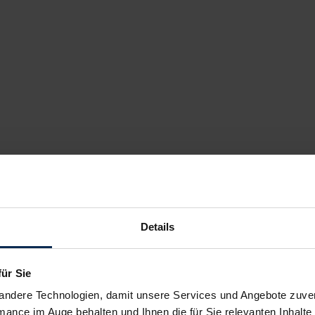
Details
für Sie
andere Technologien, damit unsere Services und Angebote zuverl
mance im Auge behalten und Ihnen die für Sie relevanten Inhalte 