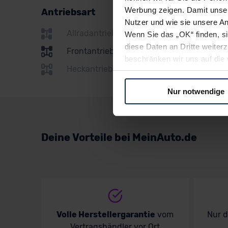
Renault
Werbung zeigen. Damit unser
Antriebsart
Seat
Nutzer und wie sie unsere A
Allradantrieb
Wenn Sie das „OK“ finden, s
Skoda
diese Daten an Dritte weite
Frontantrieb
Subaru
beschränken wir uns auf die 
Heckantrieb
Sie somit nicht perfekt auf
Suzuki
oder widerrufen.
Nur notwendige
Toyota
Für alle beschriebenen Techno
Volkswagen
nicht, diese Daten an Empfän
Übermittlung in ein Land auße
Deine Vorteile bei MeinAuto.de
Volvo
Angemessenheitsbeschlusses
Abs. 2 lit. c DSGVO) oder wen
Datenschutzklauseln können
anfordern.
Datenschutzerklärung
|
Im
Volle Herstellergarantie
vom
Nur 
Vertragshändler vor Ort