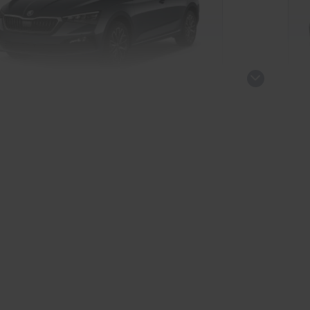
da Scala Tour
Sk
Limousine
kauf startet in Kürze
Ve