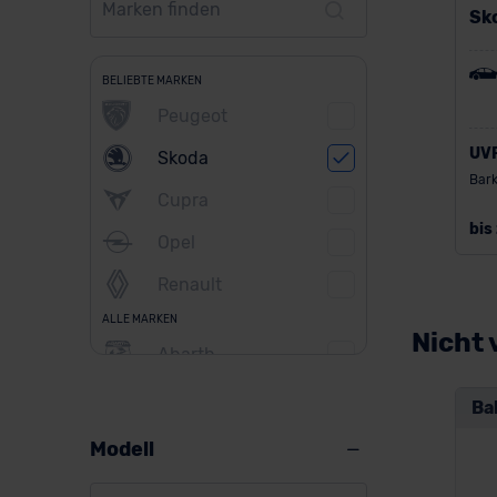
Sk
BELIEBTE MARKEN
Peugeot
UV
Skoda
Bark
Cupra
bis
Opel
Renault
ALLE MARKEN
Nicht 
Abarth
Alfa Romeo
Ba
Alpine
Modell
Audi