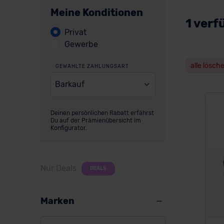
Meine Konditionen
1 verf
Privat
Gewerbe
alle lösch
GEWÄHLTE ZAHLUNGSART
Barkauf
Deinen persönlichen Rabatt erfährst
Du auf der Prämienübersicht im
Konfigurator.
Nur Deals
DEALS
Marken