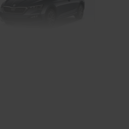
oda Scala Drive
Kompaktwagen
rkauf startet in Kürze