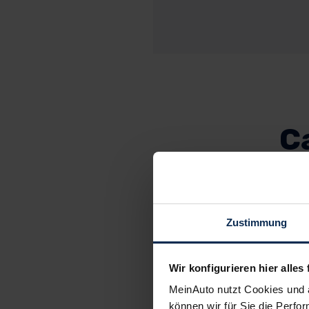
C
Zustimmung
Stärken:
stilvoll-modernes Des
Wir konfigurieren hier alles 
viel Platz für Passagi
MeinAuto nutzt Cookies und 
agile & effiziente Mil
können wir für Sie die Perfor