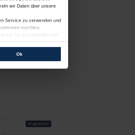
eln wir Daten über unsere
ren Service zu verwenden und
 zustimmen möchten,
cht auf Sie zuschneiden und
llungen jederzeit anpassen
 viel Platz und
Ok
ort- und
rfolgen: Wir beabsichtigen
ssen."
ssen. Soweit eine
age eines
nschutzklauseln (Art. 46
mationen zu den bestehenden
ter datenschutz@meinauto.de
KI-generiert