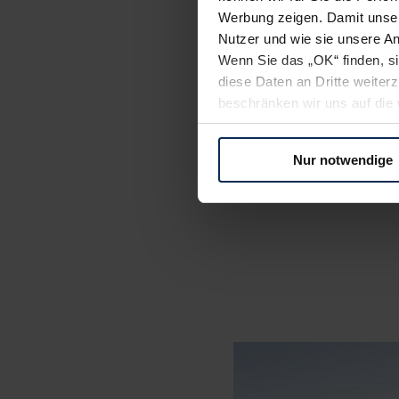
Fahrverhalten & passi
Werbung zeigen. Damit unser
Kompakt-SUV zum klei
Nutzer und wie sie unsere A
Wenn Sie das „OK“ finden, s
diese Daten an Dritte weite
beschränken wir uns auf die 
Sie somit nicht perfekt auf
oder widerrufen.
"Der Opel Fron
Nur notwendige
einen a
Für alle beschriebenen Techno
Assis
nicht, diese Daten an Empfän
Übermittlung in ein Land auße
Angemessenheitsbeschlusses
Abs. 2 lit. c DSGVO) oder wen
Datenschutzklauseln können
anfordern.
Datenschutzerklärung
|
Im