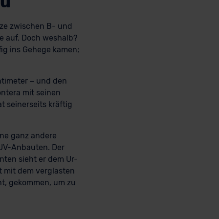
zu
enze zwischen B- und
se auf. Doch weshalb?
ig ins Gehege kamen;
ntimeter – und den
ntera mit seinen
seinerseits kräftig
eine ganz andere
UV-Anbauten. Der
nten sieht er dem Ur-
t mit dem verglasten
ieht, gekommen, um zu