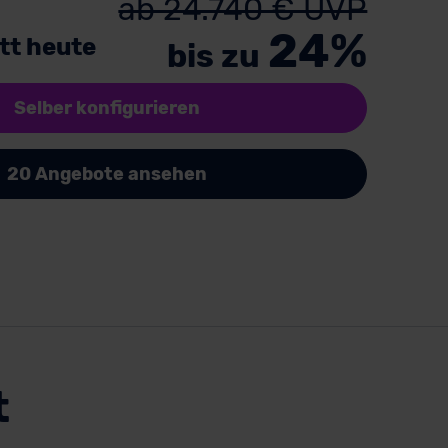
ab 24.740 € UVP
24%
tt heute
bis zu
Selber konfigurieren
20 Angebote ansehen
t