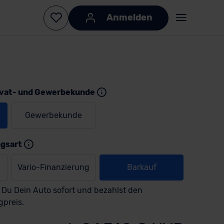
Anmelden
ivat- und Gewerbekunde
Gewerbekunde
KI-generiert
KI-
generiert
ngsart
Vario-Finanzierung
Barkauf
 Du Dein Auto sofort und bezahlst den
gpreis.