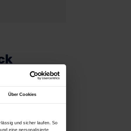
ck
Über Cookies
chscreen fehlt
stenzausstattung
ässig und sicher laufen. So
und eine personalisierte