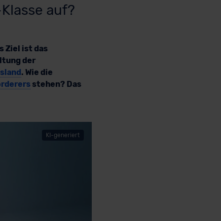
-Klasse auf?
Ziel ist das
ltung der
ssland
. Wie die
rderers
stehen? Das
KI-generiert