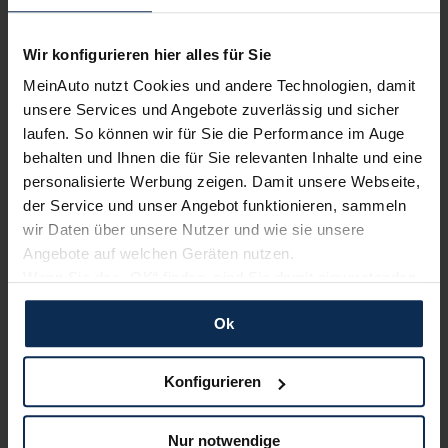
Nur deutsche Neuwagen,
keine EU-Reimporte
Wir konfigurieren hier alles für Sie
MeinAuto nutzt Cookies und andere Technologien, damit
unsere Services und Angebote zuverlässig und sicher
laufen. So können wir für Sie die Performance im Auge
behalten und Ihnen die für Sie relevanten Inhalte und eine
Alle Zahlungsarten:
Barkauf, Finanzierung, Leasing
personalisierte Werbung zeigen. Damit unsere Webseite,
der Service und unser Angebot funktionieren, sammeln
wir Daten über unsere Nutzer und wie sie unsere
Angebote auf welchen Geräten nutzen.
Keine Kosten:
Unser Service ist für dich 100%
Wenn Sie das „OK“ finden, sind Sie damit einverstanden
kostenfrei
und erlauben uns Cookies für unseren Service zu
Ok
verwenden und diese Daten an Dritte weiterzugeben,
etwa an unsere Marketingpartner. Falls Sie dem nicht
zustimmen möchten, beschränken wir uns auf die
Konfigurieren
Wir sind stolz auf eine hohe
wesentlichen Cookies. Leider können wir unsere Inhalte
Kundenzufriedenheit!
dann nicht auf Sie zuschneiden und Sie somit nicht
Nur notwendige
perfekt auf dem Weg zu Ihrem Neuwagen unterstützen.