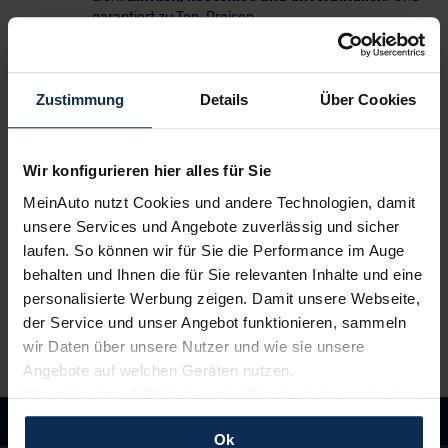
garantiert zu Top-Preisen.
2.
Bestes Angebot wählen
Zustimmung
Details
Über Cookies
Du erhältst ein
individuelles Angebot
– inklusive
kompetenter Beratung und
persönlichem
Ansprechpartner
. Alles klar? Bestelle deinen
Neuwagen, ganz einfach online.
Wir konfigurieren hier alles für Sie
MeinAuto nutzt Cookies und andere Technologien, damit
3.
unsere Services und Angebote zuverlässig und sicher
Einfach losfahren
laufen. So können wir für Sie die Performance im Auge
Wir liefern
deinen Neuwagen – auf Wunsch sogar
behalten und Ihnen die für Sie relevanten Inhalte und eine
vor die Haustür
. Und auch während der Laufzeit
personalisierte Werbung zeigen. Damit unsere Webseite,
genießt du alle Vorteile von MeinAuto.de wie zum
Beispiel
freie Werkstattwahl
und persönlichen
der Service und unser Angebot funktionieren, sammeln
Ansprechpartner.
wir Daten über unsere Nutzer und wie sie unsere
Angebote auf welchen Geräten nutzen.
Wenn Sie das „OK“ finden, sind Sie damit einverstanden
und erlauben uns Cookies für unseren Service zu
Ok
verwenden und diese Daten an Dritte weiterzugeben,