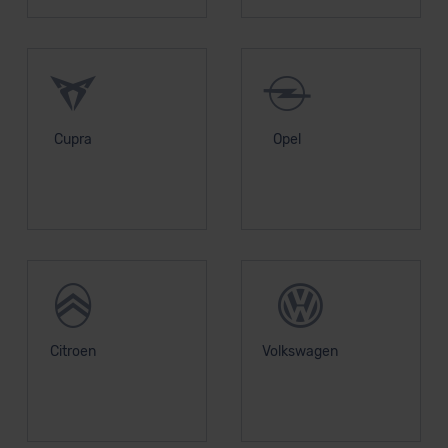
erteilen. Nähere Informationen zu den bestehenden
Datenschutzklauseln können Sie über den Kontakt zu
unserem Datenschutzbeauftragten unter
datenschutz@meinauto.de anfordern.
Datenschutzerklärung
|
Impressum
Cupra
Opel
Citroen
Volkswagen