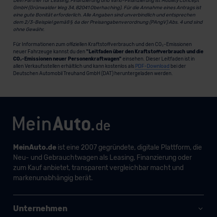
Dein Partner für Leasing, Finanzierung und Vario-Finanzierung ist Mobility Concept
GmbH (Grünwalder Weg 34, 82041 Oberhaching). Für die Annahme eines Antrags ist
eine gute Bonität erforderlich. Alle Angaben sind unverbindlich und entsprechen
dem 2/3-Beispiel gemäß § 6a der Preisangabenverordnung (PAngV) Abs. 4 und sind
ohne Gewähr.
Für Informationen zum offiziellen Kraftstoffverbrauch und den CO₂-Emissionen
neuer Fahrzeuge kannst du den
"Leitfaden über den Kraftstoffverbrauch und die
CO₂-Emissionen neuer Personenkraftwagen"
einsehen. Dieser Leitfaden ist in
allen Verkaufsstellen erhältlich und kann kostenlos als
PDF-Download
bei der
Deutschen Automobil Treuhand GmbH (DAT) heruntergeladen werden.
MeinAuto.de
ist eine 2007 gegründete, digitale Plattform, die
Neu- und Gebrauchtwagen als Leasing, Finanzierung oder
zum Kauf anbietet, transparent vergleichbar macht und
markenunabhängig berät.
Unternehmen