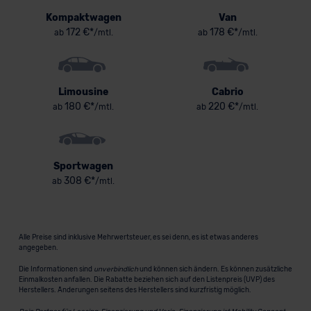
Kompaktwagen
Van
172 €*
178 €*
ab
/mtl.
ab
/mtl.
Limousine
Cabrio
180 €*
220 €*
ab
/mtl.
ab
/mtl.
Sportwagen
308 €*
ab
/mtl.
Alle Preise sind inklusive Mehrwertsteuer, es sei denn, es ist etwas anderes
angegeben.
Die Informationen sind
unverbindlich
und können sich ändern. Es können zusätzliche
Einmalkosten anfallen. Die Rabatte beziehen sich auf den Listenpreis (UVP) des
Herstellers. Änderungen seitens des Herstellers sind kurzfristig möglich.