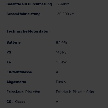
Garantie auf Durchrostung
12 Jahre
Gesamtfahrleistung
160.000 km
Technische Motordaten
Batterie
87 kWh
PS
143 PS
KW
105 kw
Effizienzklasse
A
Abgasnorm
Euro 6
Feinstaub-Plakette
Feinstaub-Plakette Grün
CO₂-Klasse
A