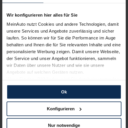
Wir konfigurieren hier alles für Sie
MeinAuto nutzt Cookies und andere Technologien, damit
Alle Zahlungsarten:
Barkauf, Finanzierung, Leasing
unsere Services und Angebote zuverlässig und sicher
laufen. So können wir für Sie die Performance im Auge
behalten und Ihnen die für Sie relevanten Inhalte und eine
personalisierte Werbung zeigen. Damit unsere Webseite,
Keine Kosten:
Unser Service ist für dich 100%
der Service und unser Angebot funktionieren, sammeln
kostenfrei
wir Daten über unsere Nutzer und wie sie unsere
Angebote auf welchen Geräten nutzen.
Wenn Sie das „OK“ finden, sind Sie damit einverstanden
und erlauben uns Cookies für unseren Service zu
Wir sind stolz auf eine hohe
Ok
verwenden und diese Daten an Dritte weiterzugeben,
Kundenzufriedenheit!
etwa an unsere Marketingpartner. Falls Sie dem nicht
zustimmen möchten, beschränken wir uns auf die
Konfigurieren
MeinAuto.de hat langjährige Erfahrungen auf dem
wesentlichen Cookies. Leider können wir unsere Inhalte
Neuwagenmarkt in Deutschland. Unsere Kunden haben
dann nicht auf Sie zuschneiden und Sie somit nicht
dadurch ihr Wunschauto zum Top-Rabatt erhalten und
Nur notwendige
perfekt auf dem Weg zu Ihrem Neuwagen unterstützen.