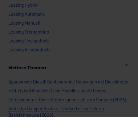
Leasing Hybrid
Leasing Automatik
Leasing Manuell
Leasing Frontantrieb
Leasing Heckantrieb
Leasing Allradantrieb
Weitere Themen
Sparsamste Diesel: Spritsparende Neuwagen mit Dieselmotor
Mild-Hybrid Modelle: Diese Modelle sind die besten
Campingautos: Diese Autos eignen sich zum Campen (2026)
Autos für Camper Ausbau: Das sind die perfekten
Basisfahrzeuge (2026)
Kastenwagen Selbstausbau: Diese 10 Modelle eignen sich
(2026)