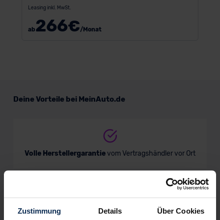
Leasing inkl. MwSt.
266
€
ab
/Monat
Deine Vorteile bei MeinAuto.de
Volle Herstellergarantie
vom Vertragshändler vor Ort
Nur deutsche Neuwagen,
keine EU-Reimporte
Zustimmung
Details
Über Cookies